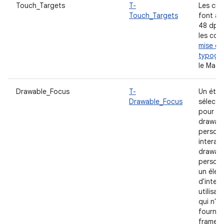
Touch_Targets
T-
Les cibl
Touch_Targets
font au
48 dp. 
les con
mise en
typogr
le Mater
Drawable_Focus
T-
Un état
Drawable_Focus
sélecti
pour le
drawab
personn
interact
drawab
personn
un élém
d'inter
utilisat
qui n'e
fourni p
framew