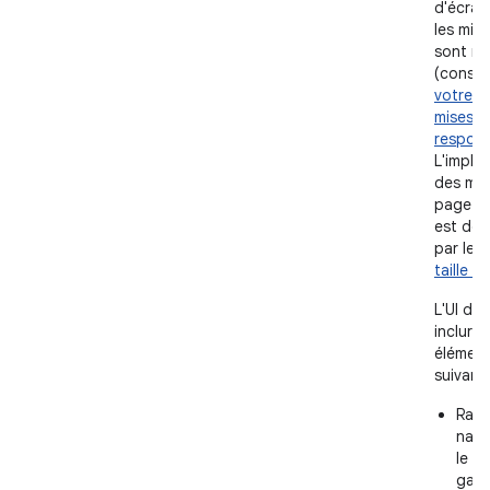
d'écran
les mis
sont re
(consu
votre UI
mises e
respons
L'implé
des mis
page a
est dét
par les
taille d
L'UI de 
inclure 
élémen
suivants
Rail
navi
le b
gauc