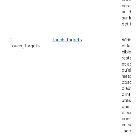
écrans 
au-des
sur les
petits.
T-
Touch_Targets
Vérifiez
Touch_Targets
et la p
cibles 
resten
et acce
qu'elle
masqué
obscur
d'autr
d'inter
utilisa
que soi
d'écran
configu
en savo
l'access