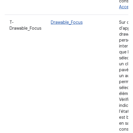
consul
Accessi
T-
Drawable_Focus
Sur ch
Drawable_Focus
d'appl
drawab
person
interact
que le
sélect
un clav
pavé d
un autr
permet
sélect
élément
Vérifie
indicat
l'état 
est bie
en savo
consul