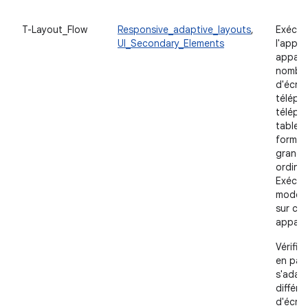
T-Layout_Flow
Responsive_adaptive_layouts
,
Exécut
UI_Secondary_Elements
l'appli
appare
nombre
d'écran
téléph
télépho
tablett
format,
grand 
ordinat
Exécute
mode m
sur ces
apparei
Vérifie
en page
s'adap
différe
d'écra