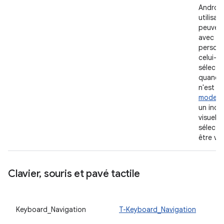
Android.
utilisat
peuvent
avec un
personn
celui-ci
sélecti
quand l
n'est p
mode ta
un indi
visuel d
sélecti
être vis
Clavier
,
souris et pavé tactile
Keyboard_Navigation
T-Keyboard_Navigation