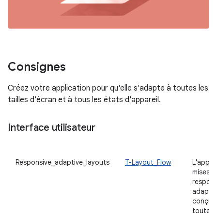
Consignes
Créez votre application pour qu'elle s'adapte à toutes les
tailles d'écran et à tous les états d'appareil.
Interface utilisateur
Responsive_adaptive_layouts
T-Layout_Flow
L'appli
mises e
respons
adaptat
conçue
toutes l