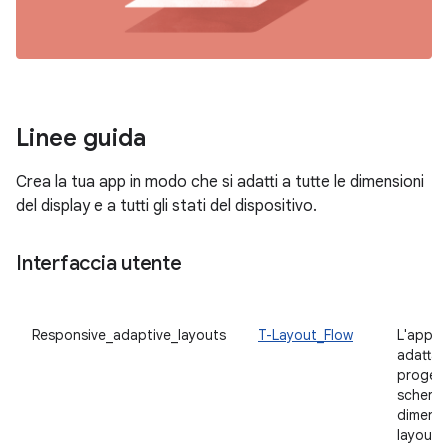
Linee guida
Crea la tua app in modo che si adatti a tutte le dimensioni
del display e a tutti gli stati del dispositivo.
Interfaccia utente
Responsive_adaptive_layouts
T-Layout_Flow
L'app h
adattabil
progett
schermi 
dimensio
layout s