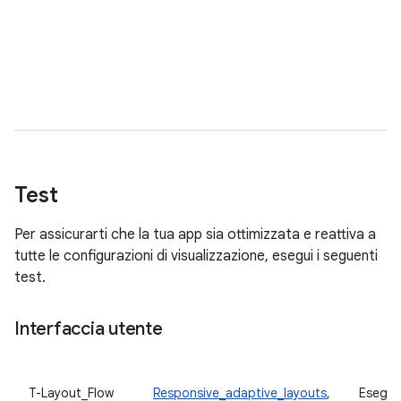
Test
Per assicurarti che la tua app sia ottimizzata e reattiva a
tutte le configurazioni di visualizzazione, esegui i seguenti
test.
Interfaccia utente
T-Layout_Flow
Responsive_adaptive_layouts
,
Esegui 