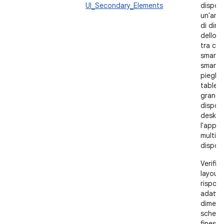
UI_Secondary_Elements
disposi
un'amp
di dime
dello 
tra cui
smartp
smart
pieghev
tablet 
grandi
disposi
deskto
l'app i
multi-f
disposit
Verifica
layout 
rispond
adatti 
dimensi
scherm
finestr