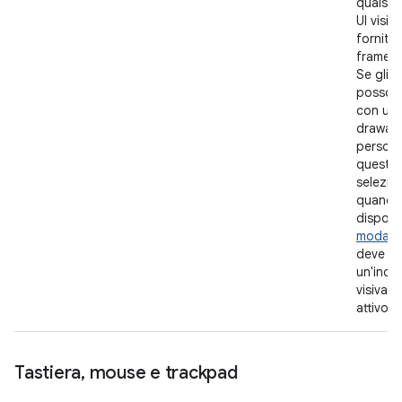
qualsia
UI visiv
fornito 
framewo
Se gli u
possono
con una
drawab
persona
questa 
selezio
quando 
disposi
modalit
deve ess
un'indi
visiva d
attivo.
Tastiera
,
mouse e trackpad