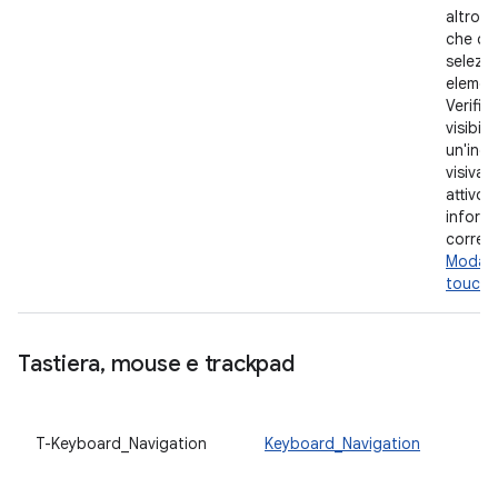
altro d
che co
selezio
element
Verific
visibile
un'indi
visiva 
attivo.
inform
correla
Modalit
touch
.
Tastiera
,
mouse e trackpad
T-Keyboard_Navigation
Keyboard_Navigation