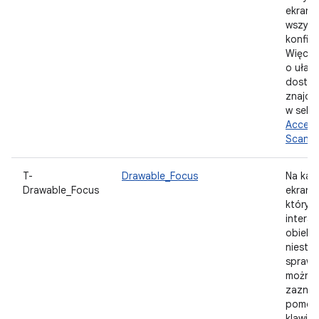
ekrana
wszyst
konfig
Więcej 
o ułat
dostę
znajdz
w sekcj
Accessi
Scanne
T-
Drawable_Focus
Na każ
Drawable_Focus
ekranie
który 
intera
obiekt
niesta
sprawd
można
zaznac
pomoc
klawiat