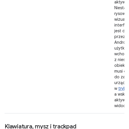
aktywny
Niestan
rysowal
wizualn
interfej
jest do
przez p
Android
użytko
wchodzi
z nies
obiekte
musi on
do zazn
urządze
w
trybi
a wskaz
aktywn
widocz
Klawiatura
,
mysz i trackpad