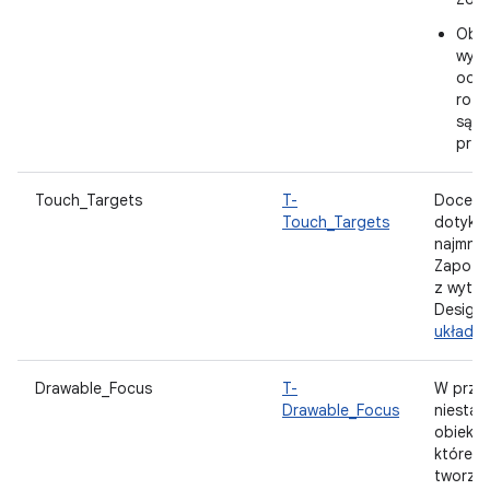
Obra
wyśw
odpo
rozd
są r
przy
Touch_Targets
T-
Docelo
Touch_Targets
dotyko
najmnie
Zapozna
z wytyc
Design
układu i
Drawable_Focus
T-
W przy
Drawable_Focus
niesta
obiektó
które s
tworzon