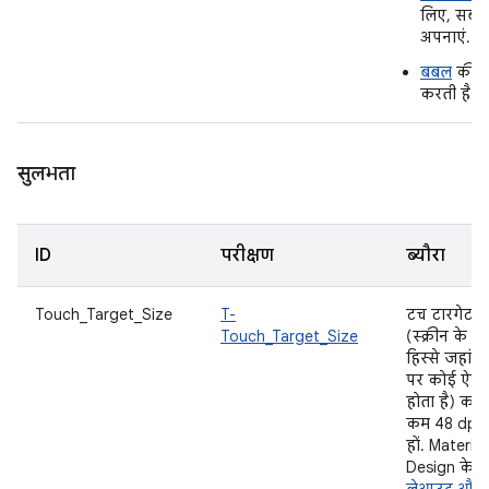
लिए, सबसे
अपनाएं.
बबल
की स
करती है.
सुलभता
ID
परीक्षण
ब्यौरा
Touch_Target_Size
T-
टच टारगेट
Touch_Target_Size
(स्क्रीन के वे
हिस्से जहां छू
पर कोई ऐक्
होता है) कम 
कम 48 dp क
हों. Material
Design के