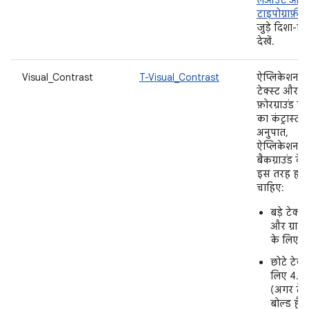
लेआउट और
टाइपोग्राफ़ी
स
जुड़े दिशा-निर्
देखें.
Visual_Contrast
T-Visual_Contrast
ऐप्लिकेशन क
टेक्स्ट और
फ़ोरग्राउंड कॉन
का कंट्रास्ट
अनुपात,
ऐप्लिकेशन क
बैकग्राउंड के
इस तरह होन
चाहिए:
बड़े टेक्स्ट
और ग्राफ
के लिए 3:
छोटे टेक्स
लिए 4.5:
(अगर टेक्
बोल्ड है, 