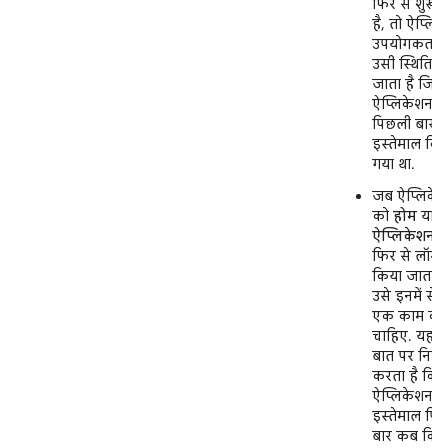
फिर से शुरू ह
है, तो ऐप्लि
उपयोगकर्ता 
उसी स्थिति में
जाता है जिसम
ऐप्लिकेशन क
पिछली बार
इस्तेमाल कि
गया था.
जब ऐप्लिके
को
होम
या
स
ऐप्लिकेशन
स
फिर से लॉन्च
किया जाता है
उसे इनमें से
एक काम कर
चाहिए. यह 
बात पर निर्भर
करता है कि
ऐप्लिकेशन क
इस्तेमाल पि
बार कब किय