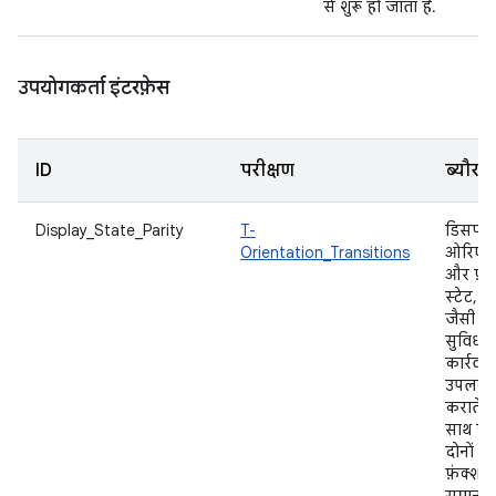
से शुरू हो जाता है.
उपयोगकर्ता इंटरफ़ेस
ID
परीक्षण
ब्यौरा
Display_State_Parity
T-
डिसप्ले
Orientation_Transitions
ओरिएंट
और फ़ो
स्टेट, 
जैसी
सुविधाए
कार्रवाइ
उपलब्ध
कराते हैं
साथ ही,
दोनों में
फ़ंक्शन