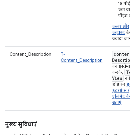
18 पॉइंट 
कम या 1
पॉइंट से
कलर और
कंट्रास्ट
के बार
ज़्यादा जानें.
content
Content_Description
T-
Descript
Content_Description
का इस्तेमाल
Tex
करके,
View
को
छोड़कर
हर य
इंटरफ़ेस (य
एलिमेंट के बारे
बताएं
.
मुख्य सुविधाएं