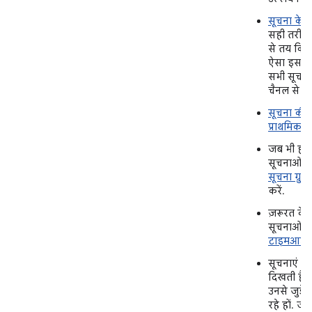
सूचना के 
सही तरीको
से तय किए 
ऐसा इसलि
सभी सूचना
चैनल से न 
सूचना की 
प्राथमिकता
जब भी हो
सूचनाओं 
सूचना ग्रुप
म
करें.
ज़रूरत के 
सूचनाओं क
टाइमआउट
सूचनाएं सि
दिखती हैं
उनसे जुड़े
रहे हों. जैस