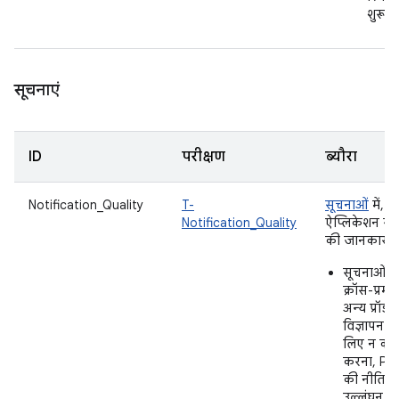
शुरू कर
सूचनाएं
ID
परीक्षण
ब्यौरा
Notification_Quality
T-
सूचनाओं
में, 
Notification_Quality
ऐप्लिकेशन से 
की जानकारी म
सूचनाओं क
क्रॉस-प्रम
अन्य प्रॉडक
विज्ञापन द
लिए न करें
करना, Pla
की नीतियों
उल्लंघन मा