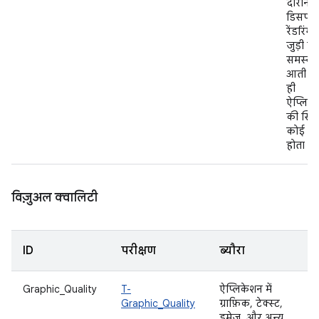
दौरान,
डिसप्ले
रेंडरिंग 
जुड़ी क
समस्या 
आती औ
ही
ऐप्लिक
की स्थित
कोई ब
होता है.
विज़ुअल क्वालिटी
ID
परीक्षण
ब्यौरा
Graphic_Quality
T-
ऐप्लिकेशन में
Graphic_Quality
ग्राफ़िक, टेक्स्ट,
इमेज, और अन्य