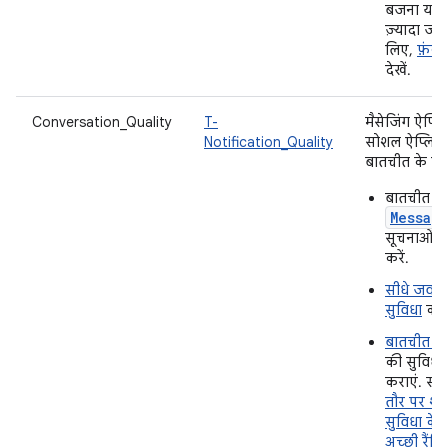
बजना या फ
ज़्यादा जा
लिए,
फ़ंक्
देखें.
Conversation_Quality
T-
मैसेजिंग ऐप्ल
Notification_Quality
सोशल ऐप्लिक
बातचीत के लि
बातचीत के
Messag
सूचनाओं क
करें.
सीधे जवाब 
सुविधा
काम
बातचीत के
की सुविधा
कराएं. सा
तौर पर शे
सुविधा के
अच्छी रैंकि