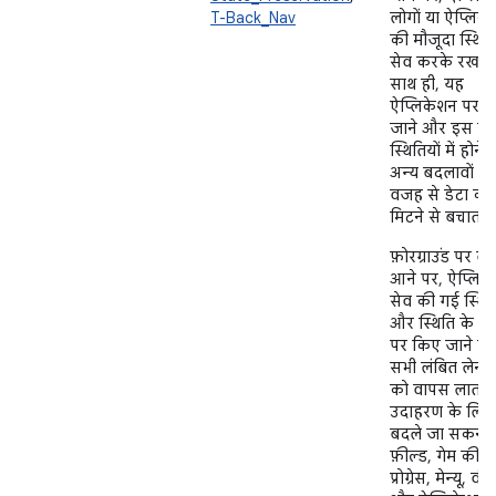
T-Back_Nav
लोगों या ऐप्लिक
की मौजूदा स्थित
सेव करके रखता 
साथ ही, यह
ऐप्लिकेशन पर 
जाने और इस पर
स्थितियों में होने 
अन्य बदलावों क
वजह से डेटा को
मिटने से बचाता ह
फ़ोरग्राउंड पर व
आने पर, ऐप्लिक
सेव की गई स्थित
और स्थिति के आ
पर किए जाने वा
सभी लंबित लेन-
को वापस लाता ह
उदाहरण के लिए
बदले जा सकने व
फ़ील्ड, गेम की
प्रोग्रेस, मेन्यू, वी