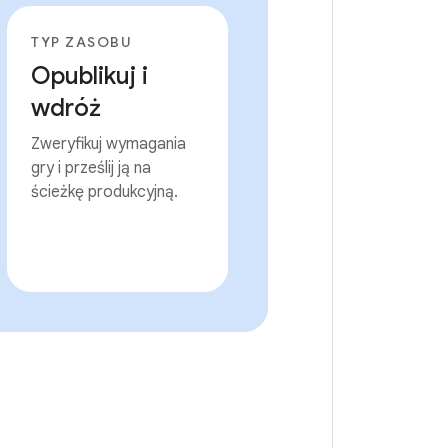
TYP ZASOBU
Opublikuj i
wdróż
Zweryfikuj wymagania
gry i prześlij ją na
ścieżkę produkcyjną.