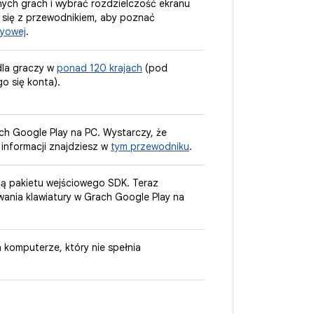
ych grach i wybrać rozdzielczość ekranu
 się z przewodnikiem, aby poznać
ayowej
.
dla graczy w
ponad 120 krajach
(pod
o się konta).
ch Google Play na PC. Wystarczy, że
 informacji znajdziesz w
tym przewodniku
.
ją pakietu wejściowego SDK. Teraz
nia klawiatury w Grach Google Play na
 komputerze, który nie spełnia