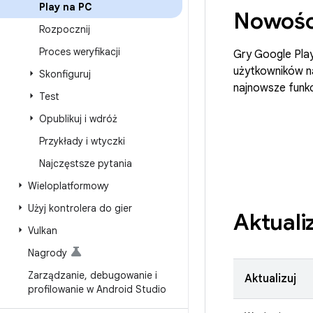
Play na PC
Nowoś
Rozpocznij
Proces weryfikacji
Gry Google Play
użytkowników na
Skonfiguruj
najnowsze funkc
Test
Opublikuj i wdróż
Przykłady i wtyczki
Najczęstsze pytania
Wieloplatformowy
Użyj kontrolera do gier
Aktuali
Vulkan
Nagrody
Zarządzanie
,
debugowanie i
Aktualizuj
profilowanie w Android Studio