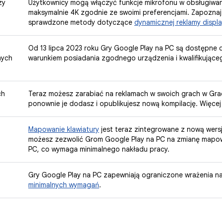
zy
Użytkownicy mogą włączyć funkcje mikrofonu w obsługiwan
maksymalnie 4K zgodnie ze swoimi preferencjami. Zapoznaj
sprawdzone metody dotyczące
dynamicznej reklamy displ
Od 13 lipca 2023 roku Gry Google Play na PC są dostępne 
nych
warunkiem posiadania zgodnego urządzenia i kwalifikująceg
ch
Teraz możesz zarabiać na reklamach w swoich grach w Gra
ponownie je dodasz i opublikujesz nową kompilację. Więcej
Mapowanie klawiatury
jest teraz zintegrowane z nową wers
możesz zezwolić Grom Google Play na PC na zmianę mapowa
PC, co wymaga minimalnego nakładu pracy.
Gry Google Play na PC zapewniają ograniczone wrażenia na
minimalnych wymagań
.