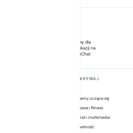
WeChat
Obserwuj stronę dla
deweloperów aplikacji na
Androida w WeChat
WIĘCEJ INFORMACJI O
ODKRYWAJ
ANDROIDZIE
Gry
Android
Systemy uczące się
Android dla firm
Zdrowie i fitness
Zabezpieczenia
Aparat i multimedia
Źródło
Prywatność
Wiadomości