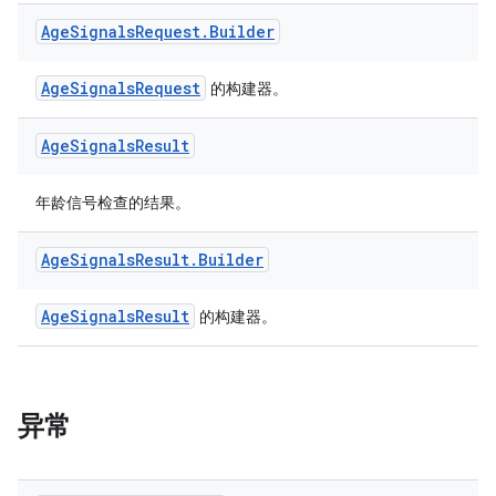
Age
Signals
Request
.
Builder
AgeSignalsRequest
的构建器。
Age
Signals
Result
年龄信号检查的结果。
Age
Signals
Result
.
Builder
AgeSignalsResult
的构建器。
异常