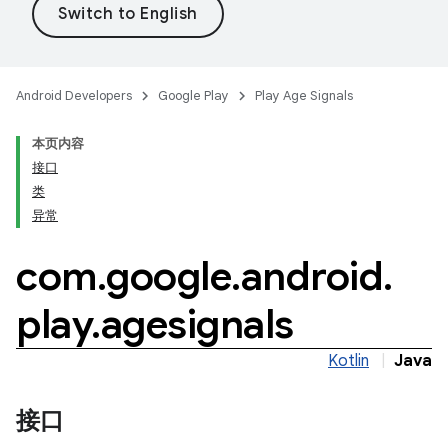
Android Developers
Google Play
Play Age Signals
本页内容
接口
.model
类
异常
testing
com
.
google
.
android
.
play
.
agesignals
Kotlin
|
Java
接口