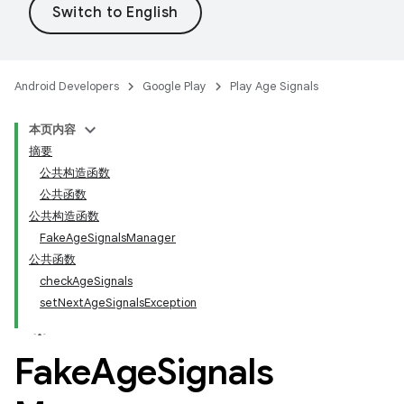
.model
Android Developers
Google Play
Play Age Signals
testing
本页内容
摘要
公共构造函数
公共函数
公共构造函数
FakeAgeSignalsManager
公共函数
checkAgeSignals
setNextAgeSignalsException
Fake
Age
Signals