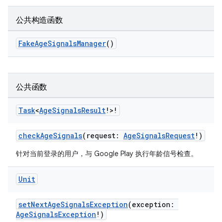
公共构造函数
FakeAgeSignalsManager
()
公共函数
Task
<
Age
Signals
Result
!>!
checkAgeSignals
(request:
AgeSignalsRequest
!)
针对当前登录的用户，与 Google Play 执行年龄信号检查。
Unit
setNextAgeSignalsException
(exception:
AgeSignalsException
!)