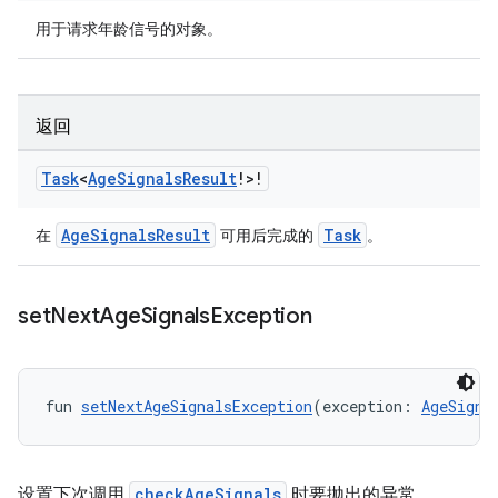
用于请求年龄信号的对象。
返回
Task
<
Age
Signals
Result
!>!
AgeSignalsResult
Task
在
可用后完成的
。
set
Next
Age
Signals
Exception
fun 
setNextAgeSignalsException
(exception: 
AgeSigna
设置下次调用
checkAgeSignals
时要抛出的异常。