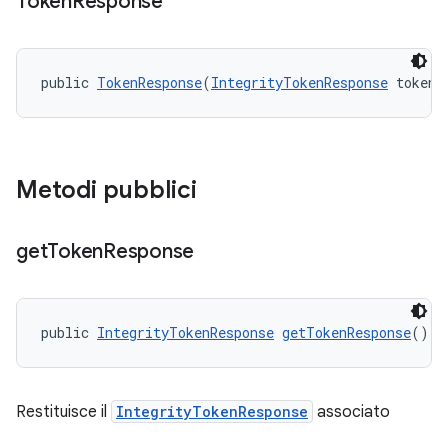
Token
Response
public 
TokenResponse
(
IntegrityTokenResponse
 token)
y.model
Metodi pubblici
get
Token
Response
public 
IntegrityTokenResponse
getTokenResponse
()
Restituisce il
IntegrityTokenResponse
associato