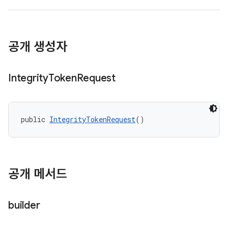
공개 생성자
y.model
Integrity
Token
Request
public 
IntegrityTokenRequest
()
공개 메서드
builder