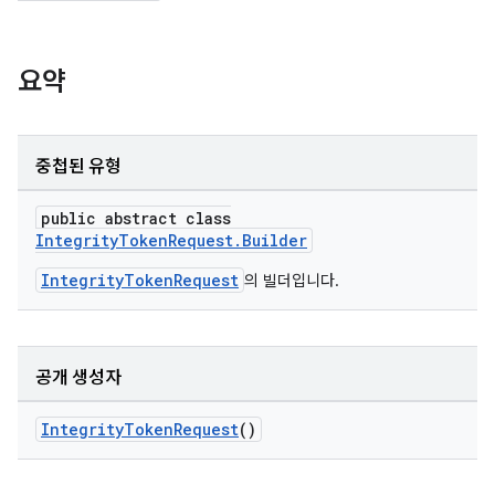
요약
중첩된 유형
public abstract class
IntegrityTokenRequest.Builder
IntegrityTokenRequest
의 빌더입니다.
공개 생성자
IntegrityTokenRequest
()