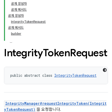
공개 생성자
공개 메서드
공개 생성자
IntegrityTokenRequest
공개 메서드
builder
Integrity
Token
Request
public abstract class 
IntegrityTokenRequest
IntegrityManager#requestIntegrityToken(Integrit
yTokenRequest)
을 요청합니다.