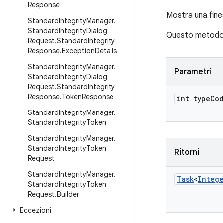
Response
Mostra una fines
Standard
Integrity
Manager
.
Standard
Integrity
Dialog
Questo metodo p
Request
.
Standard
Integrity
Response
.
Exception
Details
Standard
Integrity
Manager
.
Parametri
Standard
Integrity
Dialog
Request
.
Standard
Integrity
Response
.
Token
Response
int type
Co
Standard
Integrity
Manager
.
Standard
Integrity
Token
Standard
Integrity
Manager
.
Standard
Integrity
Token
Ritorni
Request
Standard
Integrity
Manager
.
Task
<
Integ
Standard
Integrity
Token
Request
.
Builder
Eccezioni