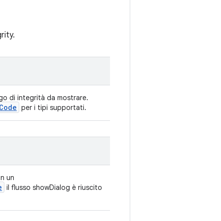
rity.
ogo di integrità da mostrare.
Code
per i tipi supportati.
n un
e
il flusso showDialog è riuscito