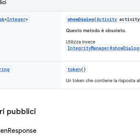
ici
sk
<
Integer
>
showDialog
(
Activity
activity
Questo metodo è obsoleto.
Utilizza invece
IntegrityManager#showDialog
ring
token
()
Un token che contiene la risposta alle
ri pubblici
ken
Response