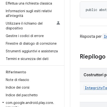
Effettua una richiesta classica
public abst
Informazioni sugli esiti relativi
all'integrità
Utilizzare il richiamo del
dispositivo
Gestire i codici di errore
Risposta per
I
Finestre di dialogo di correzione
Strumenti aggiuntivi e assistenza
Riepilogo
Termini e sicurezza dei dati
Riferimento
Costruttori p
Note di rilascio
Indice dei corsi
IntegrityT
Indice del pacchetto
com
.
google
.
android
.
play
.
core
.