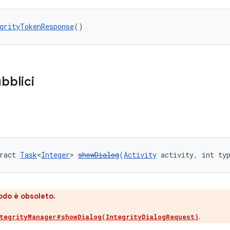
grityTokenResponse
()
bblici
ract 
Task
<
Integer
> 
showDialog
(
Activity
 activity, int ty
do è obsoleto.
.
tegrityManager#showDialog(IntegrityDialogRequest)