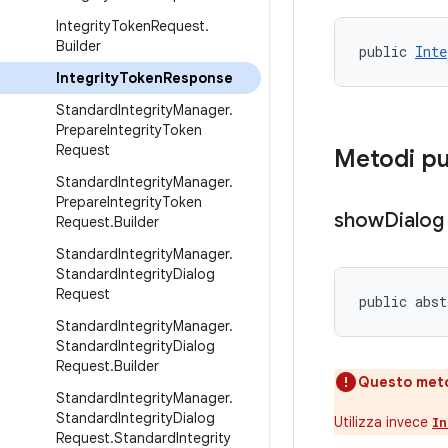
Integrity
Token
Request
.
Builder
public 
Inte
Integrity
Token
Response
Standard
Integrity
Manager
.
Prepare
Integrity
Token
Request
Metodi pu
Standard
Integrity
Manager
.
Prepare
Integrity
Token
show
Dialog
Request
.
Builder
Standard
Integrity
Manager
.
Standard
Integrity
Dialog
Request
public abst
Standard
Integrity
Manager
.
Standard
Integrity
Dialog
Request
.
Builder
Questo meto
Standard
Integrity
Manager
.
Standard
Integrity
Dialog
Utilizza invece
In
Request
.
Standard
Integrity