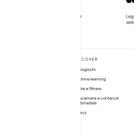
X
Segui @GooglePlayBiz per
Legg
notizie e assistenza
set
ULTERIORI
DISCOVER
INFORMAZIONI SU
Videogiochi
ANDROID
Machine learning
Android
Salute e fitness
Android for Enterprise
Fotocamera e contenuti
Sicurezza
multimediali
Source
Privacy
Notizie
5G
Blog