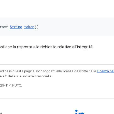
ract 
String
token
()
iene la risposta alle richieste relative all'integrità.
codice in questa pagina sono soggetti alle licenze descritte nella
Licenza per
e e/o delle sue società consociate.
25-11-19 UTC.