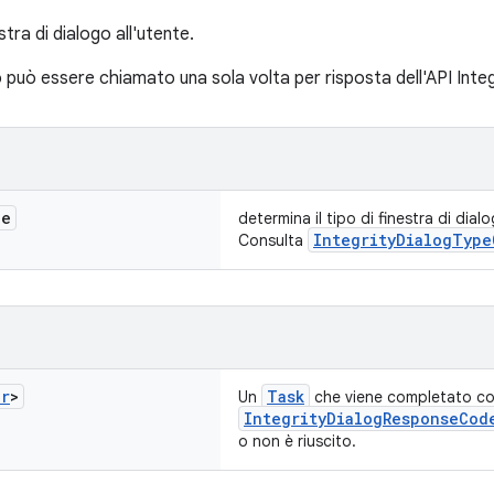
tra di dialogo all'utente.
uò essere chiamato una sola volta per risposta dell'API Integ
de
determina il tipo di finestra di dial
IntegrityDialogType
Consulta
er
>
Task
Un
che viene completato co
IntegrityDialogResponseCod
o non è riuscito.