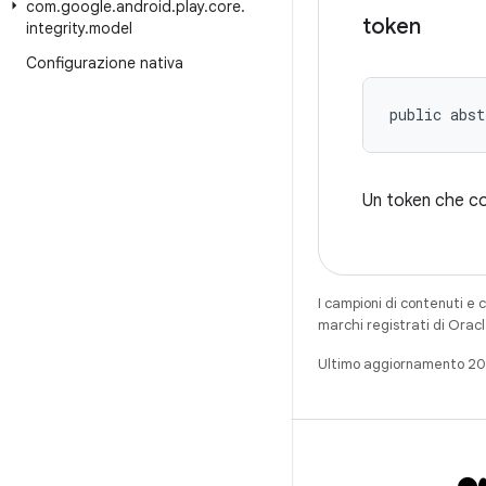
com
.
google
.
android
.
play
.
core
.
token
integrity
.
model
Configurazione nativa
public abst
Un token che cont
I campioni di contenuti e 
marchi registrati di Oracl
Ultimo aggiornamento 20