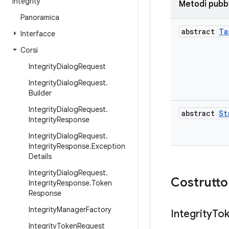
integrity
Metodi pubbl
Panoramica
abstract
Ta
Interfacce
Corsi
Integrity
Dialog
Request
Integrity
Dialog
Request
.
Builder
Integrity
Dialog
Request
.
abstract
St
Integrity
Response
Integrity
Dialog
Request
.
Integrity
Response
.
Exception
Details
Integrity
Dialog
Request
.
Costrutto
Integrity
Response
.
Token
Response
Integrity
Manager
Factory
Integrity
To
Integrity
Token
Request