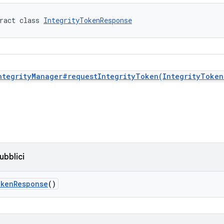
ract class 
IntegrityTokenResponse
ntegrityManager#requestIntegrityToken(IntegrityToken
ubblici
okenResponse
()