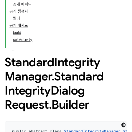
공개 메서드
공개 생성자
빌더
공개 메서드
build
setActivity
Standard
Integrity
Manager
.
Standard
Integrity
Dialog
Request
.
Builder
public abstract class 
StandardIntegrityManager.Sta