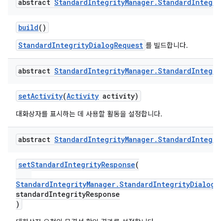
abstract
Standard
Integrity
Manager
.
Standard
Integri
build
()
StandardIntegrityDialogRequest
를 빌드합니다.
abstract
Standard
Integrity
Manager
.
Standard
Integri
setActivity
(
Activity
activity)
대화상자를 표시하는 데 사용할 활동을 설정합니다.
abstract
Standard
Integrity
Manager
.
Standard
Integri
setStandardIntegrityResponse
(
StandardIntegrityManager.StandardIntegrityDialogR
standardIntegrityResponse
)