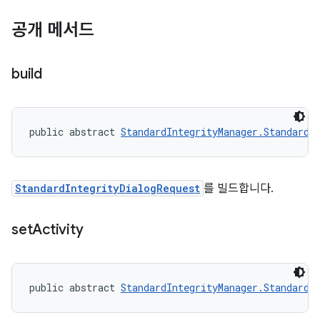
공개 메서드
build
public abstract 
StandardIntegrityManager.StandardI
StandardIntegrityDialogRequest
를 빌드합니다.
set
Activity
public abstract 
StandardIntegrityManager.StandardI