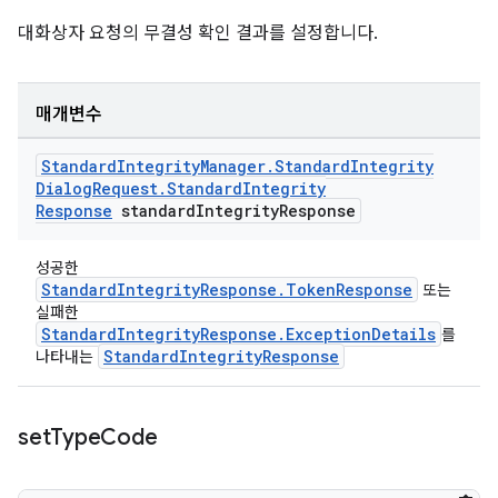
대화상자 요청의 무결성 확인 결과를 설정합니다.
매개변수
Standard
Integrity
Manager
.
Standard
Integrity
Dialog
Request
.
Standard
Integrity
Response
standard
Integrity
Response
성공한
StandardIntegrityResponse.TokenResponse
또는
실패한
StandardIntegrityResponse.ExceptionDetails
를
StandardIntegrityResponse
나타내는
set
Type
Code