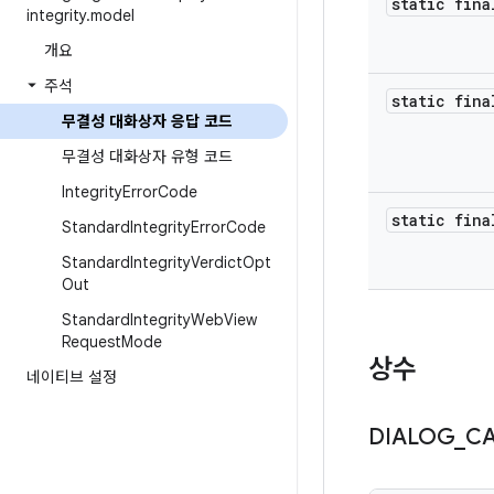
static fina
integrity
.
model
개요
주석
static fina
무결성 대화상자 응답 코드
무결성 대화상자 유형 코드
Integrity
Error
Code
static fina
Standard
Integrity
Error
Code
Standard
Integrity
Verdict
Opt
Out
Standard
Integrity
Web
View
Request
Mode
상수
네이티브 설정
DIALOG
_
C