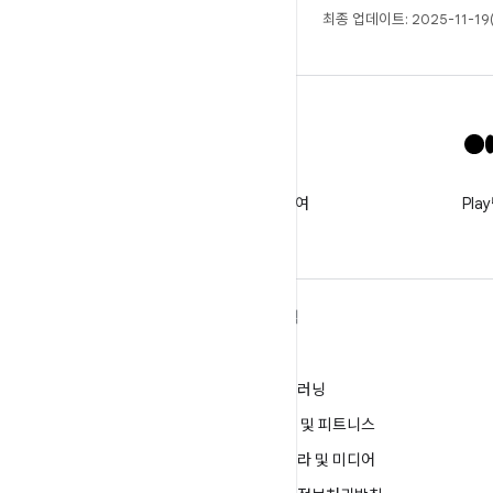
최종 업데이트: 2025-11-19
X
@GooglePlayBiz를 팔로우하여
Pl
새로운 소식 및 지원받기
ANDROID 자세히 알아보기
탐색
Android
게임
엔터프라이즈용 Android
머신러닝
보안
건강 및 피트니스
소스
카메라 및 미디어