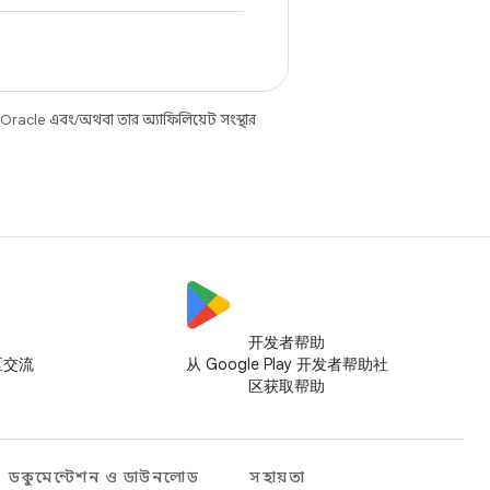
 Oracle এবং/অথবা তার অ্যাফিলিয়েট সংস্থার
开发者帮助
社区交流
从 Google Play 开发者帮助社
区获取帮助
ডকুমেন্টেশন ও ডাউনলোড
সহায়তা