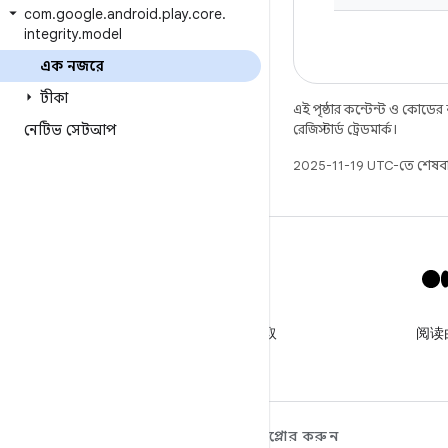
com
.
google
.
android
.
play
.
core
.
integrity
.
model
এক নজরে
টীকা
এই পৃষ্ঠার কন্টেন্ট ও কোডের
নেটিভ সেটআপ
রেজিস্টার্ড ট্রেডমার্ক।
2025-11-19 UTC-তে শেষব
X
关注 @GooglePlayBiz，获取
阅读
相关资讯和支持
ANDROID সম্পর্কে আরও
এক্সপ্লোর করুন