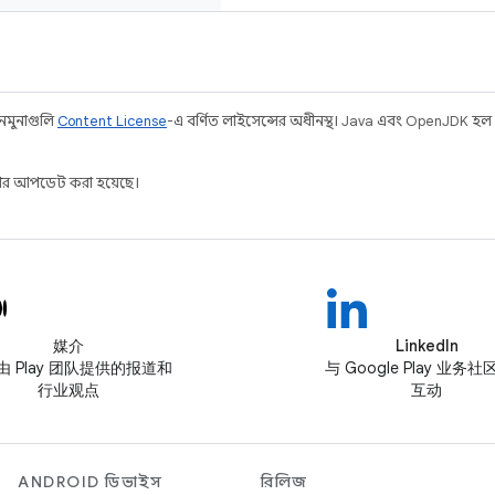
 নমুনাগুলি
Content License
-এ বর্ণিত লাইসেন্সের অধীনস্থ। Java এবং OpenJDK হল
ার আপডেট করা হয়েছে।
媒介
LinkedIn
由 Play 团队提供的报道和
与 Google Play 业务
行业观点
互动
ANDROID ডিভাইস
রিলিজ