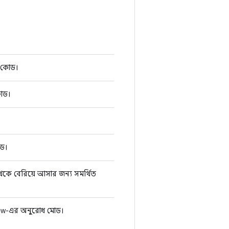
স কোড।
কোড।
োড।
 থেকে বেরিয়ে আসার জন্য সমর্থিত
WebView-এর অনুরোধ মোড।