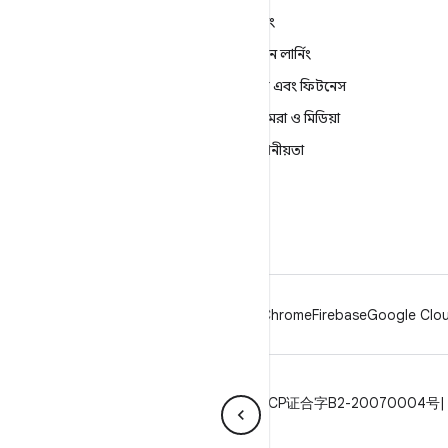
শিখুন
গেমিং
Android
মেশিন লার্নিং
এন্টারপ্রাইজের জন্য Android
স্বাস্থ্য এবং ফিটনেস
নিরাপত্তা
ক্যামেরা ও মিডিয়া
সোর্স
গোপনীয়তা
খবর
5G
ব্লগ
Podcasts
Android
Chrome
Firebase
Google Clou
গোপনীয়তা
লাইসেন্স
ব্র্যান্ড নির্দেশিকা
ICP证合字B2-20070004号