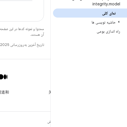
integrity
.
model
نمای کلی
حاشیه نویسی ها
محتوا و نمونه کدها در این صفحه
راه اندازی بومی
آن هستند.
تاریخ آخرین به‌روزرسانی 2025-11-19 به‌وقت ساعت هماهنگ جهانی.
X
报道和
关注 @GooglePlayBiz，获取
相关资讯和支持
مطالب بیشتر درباره
کاوش