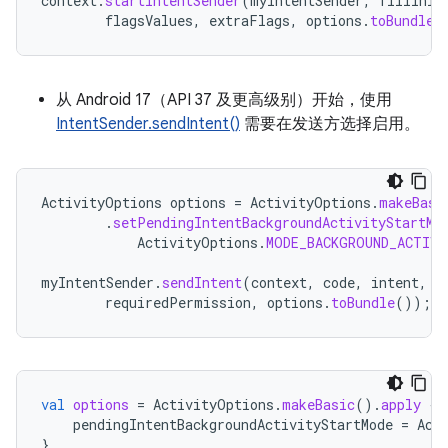
context
.
startIntentSender
(
myIntentSender
,
fillInIn
flagsValues
,
extraFlags
,
options
.
toBundle
(
从 Android 17（API 37 及更高级别）开始，使用
IntentSender.sendIntent()
需要在发送方选择启用。
ActivityOptions
options
=
ActivityOptions
.
makeBasi
.
setPendingIntentBackgroundActivityStartMo
ActivityOptions
.
MODE_BACKGROUND_ACTIV
myIntentSender
.
sendIntent
(
context
,
code
,
intent
,
o
requiredPermission
,
options
.
toBundle
());
val
options
=
ActivityOptions
.
makeBasic
().
apply
{
pendingIntentBackgroundActivityStartMode
=
Act
}