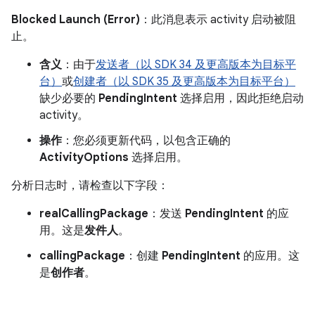
Blocked Launch (Error)
：此消息表示 activity 启动被阻
止。
含义
：由于
发送者（以 SDK 34 及更高版本为目标平
台）
或
创建者（以 SDK 35 及更高版本为目标平台）
缺少必要的
PendingIntent
选择启用，因此拒绝启动
activity。
操作
：您必须更新代码，以包含正确的
ActivityOptions
选择启用。
分析日志时，请检查以下字段：
realCallingPackage
：发送
PendingIntent
的应
用。这是
发件人
。
callingPackage
：创建
PendingIntent
的应用。这
是
创作者
。