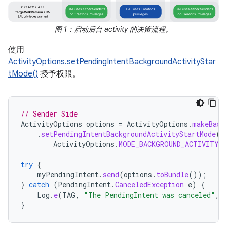
图 1：启动后台 activity 的决策流程。
使用
ActivityOptions.setPendingIntentBackgroundActivityStar
tMode()
授予权限。
// Sender Side
ActivityOptions
options
=
ActivityOptions
.
makeBasi
.
setPendingIntentBackgroundActivityStartMode
(
ActivityOptions
.
MODE_BACKGROUND_ACTIVITY_
try
{
myPendingIntent
.
send
(
options
.
toBundle
());
}
catch
(
PendingIntent
.
CanceledException
e
)
{
Log
.
e
(
TAG
,
"The PendingIntent was canceled"
,
}