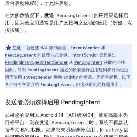
后台启动特权时，才允许启动。
在大多数情况下，
发送
PendingIntent
的应用应选择启
用，因为该应用通常是用户直接与之互动的应用（例如，点
按按钮）。
注意
：
就这些 BAL 限制而言，
和
IntentSender
的处理方式类似。
IntentSender
是您通过
PendingIntent
PendingIntent.getIntentSender
从
PendingIntent
获取的令牌。
因此，针对
描述的所有选择启用规则和行为也适
PendingIntent
用于使用
启动 activity 的情况。为简单起见，以下
IntentSender
各部分将主要介绍
，但这些原则同样适用于 。
PendingIntent
发送者必须选择启用 Pending
Intent
如果您的应用以 Android 14（API 级别 34）或更高版本为
目标平台，则在发送
PendingIntent
时，系统不再默认
授予其 BAL 权限。如果您未明确选择启用，则 activity 启