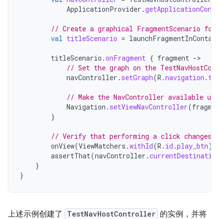
ApplicationProvider
.
getApplicationCont
// Create a graphical FragmentScenario for
val
titleScenario
=
launchFragmentInContai
titleScenario
.
onFragment
{
fragment
-
// Set the graph on the TestNavHostCon
navController
.
setGraph
(
R
.
navigation
.
tr
// Make the NavController available us
Navigation
.
setViewNavController
(
fragme
}
// Verify that performing a click changes 
onView
(
ViewMatchers
.
withId
(
R
.
id
.
play_btn
))
assertThat
(
navController
.
currentDestinatio
}
}
上述示例创建了
TestNavHostController
的实例，并将