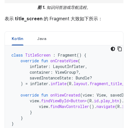
图 1.
知识问答游戏导航流程。
表示
title_screen
的 Fragment 大致如下所示：
Kotlin
Java
class
TitleScreen
:
Fragment
()
{
override
fun
onCreateView
(
inflater
:
LayoutInflater
,
container
:
ViewGroup?,
savedInstanceState
:
Bundle?
)
=
inflater
.
inflate
(
R
.
layout
.
fragment_title_s
override
fun
onViewCreated
(
view
:
View
,
savedIn
view
.
findViewById<Button>
(
R
.
id
.
play_btn
).
s
view
.
findNavController
().
navigate
(
R
.
id
}
}
}