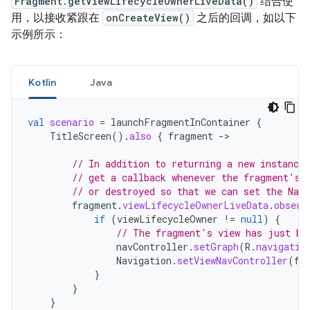
Fragment.getViewLifecycleOwnerLiveData()
结合使
用，以接收紧跟在
onCreateView()
之后的回调，如以下
示例所示：
Kotlin
Java
val
scenario
=
launchFragmentInContainer
{
TitleScreen
().
also
{
fragment
-
>

// In addition to returning a new instance
// get a callback whenever the fragment's 
// or destroyed so that we can set the NavC
fragment
.
viewLifecycleOwnerLiveData
.
observ
if
(
viewLifecycleOwner
!=
null
)
{
// The fragment's view has just be
navController
.
setGraph
(
R
.
navigatio
Navigation
.
setViewNavController
(
fr
}
}
}