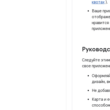
квотах
).
Ваше при
отображен
нравится 
приложени
Руководс
Следуйте этим
свое приложен
Оформляй
дизайн, в
Не добавл
Карта и е
способом 