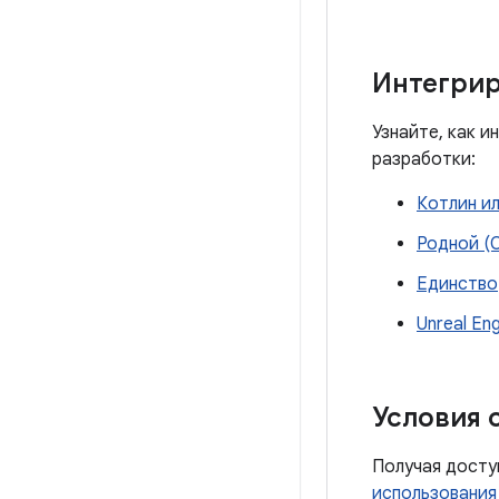
Интегрир
Узнайте, как 
разработки:
Котлин ил
Родной (
Единство
Unreal Eng
Условия 
Получая доступ
использования 