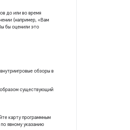
ов до или во время
нении (например, «Вам
Вы бы оценили это
 внутриигровые обзоры в
бо образом существующий
яйте карту программным
 по явному указанию