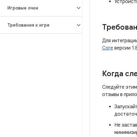
Устройств
Игровые очки
Требования к игре
Требован
Для интеграци
Core
версии 1.
Когда сл
Следуйте этим
отзывы в прил
Запускайт
достаточ
Не заста
минимизи