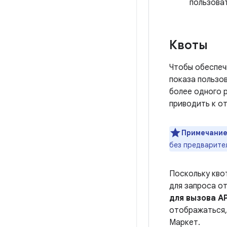
пользоват
Квоты
Чтобы обеспеч
показа пользо
более одного р
приводить к о
Примечание
без предварите
Поскольку кво
для запроса о
для вызова AP
отображаться, 
Маркет.