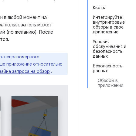
Квоты
ен в любой момент на
Интегрируйте
внутриигровые
са пользователь может
обзоры в свое
ий (по желанию). После
приложение
тся.
Условия
обслуживания и
безопасность
данных
ть неправомерного
аше приложение относительно
Безопасность
данных
зайна запроса на обзор
.
Обзоры в
приложении