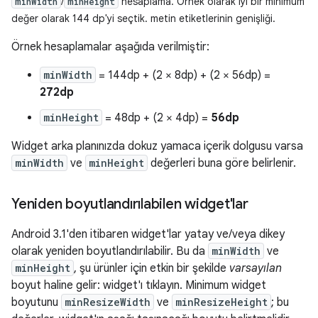
/
hesaplama. Örnek olarak iyi bir minimum
minWidth
minHeight
değer olarak 144 dp'yi seçtik. metin etiketlerinin genişliği.
Örnek hesaplamalar aşağıda verilmiştir:
minWidth
= 144dp + (2 × 8dp) + (2 × 56dp) =
272dp
minHeight
= 48dp + (2 × 4dp) =
56dp
Widget arka planınızda dokuz yamaca içerik dolgusu varsa
minWidth
ve
minHeight
değerleri buna göre belirlenir.
Yeniden boyutlandırılabilen widget'lar
Android 3.1'den itibaren widget'lar yatay ve/veya dikey
olarak yeniden boyutlandırılabilir. Bu da
minWidth
ve
minHeight
, şu ürünler için etkin bir şekilde
varsayılan
boyut haline gelir: widget'ı tıklayın. Minimum widget
boyutunu
minResizeWidth
ve
minResizeHeight
; bu