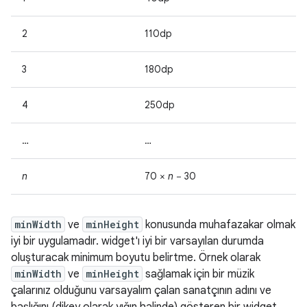
2
110dp
3
180dp
4
250dp
…
…
n
70 ×
n
− 30
minWidth
ve
minHeight
konusunda muhafazakar olmak
iyi bir uygulamadır. widget'ı iyi bir varsayılan durumda
oluşturacak minimum boyutu belirtme. Örnek olarak
minWidth
ve
minHeight
sağlamak için bir müzik
çalarınız olduğunu varsayalım çalan sanatçının adını ve