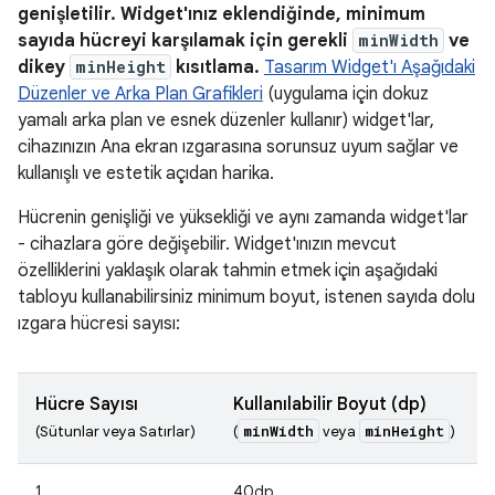
genişletilir. Widget'ınız eklendiğinde, minimum
sayıda hücreyi karşılamak için gerekli
minWidth
ve
dikey
minHeight
kısıtlama.
Tasarım Widget'ı Aşağıdaki
Düzenler ve Arka Plan Grafikleri
(uygulama için dokuz
yamalı arka plan ve esnek düzenler kullanır) widget'lar,
cihazınızın Ana ekran ızgarasına sorunsuz uyum sağlar ve
kullanışlı ve estetik açıdan harika.
Hücrenin genişliği ve yüksekliği ve aynı zamanda widget'lar
- cihazlara göre değişebilir. Widget'ınızın mevcut
özelliklerini yaklaşık olarak tahmin etmek için aşağıdaki
tabloyu kullanabilirsiniz minimum boyut, istenen sayıda dolu
ızgara hücresi sayısı:
Hücre Sayısı
Kullanılabilir Boyut (dp)
minWidth
minHeight
(Sütunlar veya Satırlar)
(
veya
)
1
40dp