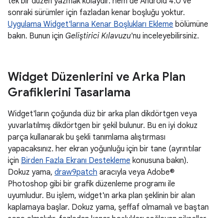
tek bir düzen yazmak kolaydır. hem de Android 4.0 ve
sonraki sürümler için fazladan kenar boşluğu yoktur.
Uygulama Widget'larına Kenar Boşlukları Ekleme
bölümüne
bakın. Bunun için
Geliştirici Kılavuzu
'nu inceleyebilirsiniz.
Widget Düzenlerini ve Arka Plan
Grafiklerini Tasarlama
Widget'ların çoğunda düz bir arka plan dikdörtgen veya
yuvarlatılmış dikdörtgen bir şekil bulunur. Bu en iyi dokuz
parça kullanarak bu şekli tanımlama alıştırması
yapacaksınız. her ekran yoğunluğu için bir tane (ayrıntılar
için
Birden Fazla Ekranı Destekleme
konusuna bakın).
Dokuz yama,
draw9patch
aracıyla veya Adobe®
Photoshop gibi bir grafik düzenleme programı ile
uyumludur. Bu işlem, widget'ın arka plan şeklinin bir alan
kaplamaya başlar. Dokuz yama, şeffaf olmamalı ve baştan