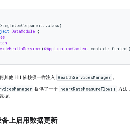
(
SingletonComponent
::
class
)
ject
DataModule
{
des
ton
videHealthServices
(
@ApplicationContext
context
:
Context
其他 Hilt 依赖项一样注入
HealthServicesManager
。
rvicesManager
提供了一个
heartRateMeasureFlow()
方法
数据。
设备上启用数据更新