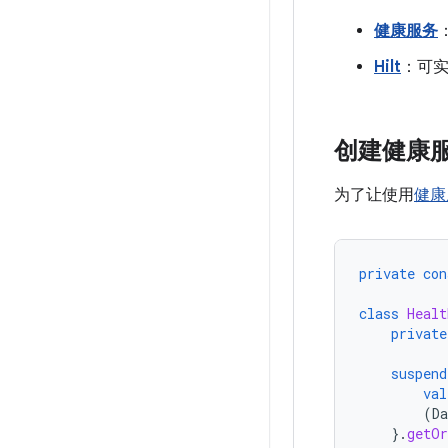
健康服务
Hilt
：可
创建健康
为了让使用
健康
private
con
class
Healt
private
suspend
val
(
D
}.
getOr