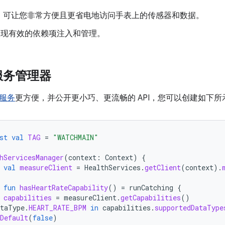
：可让您非常方便且更省电地访问手表上的传感器和数据。
实现有效的依赖项注入和管理。
服务管理器
服务
更方便，并公开更小巧、更流畅的 API，您可以创建如下
st
val
TAG
=
"WATCHMAIN"
hServicesManager
(
context
:
Context
)
{
val
measureClient
=
HealthServices
.
getClient
(
context
).
fun
hasHeartRateCapability
()
=
runCatching
{
capabilities
=
measureClient
.
getCapabilities
()
ataType
.
HEART_RATE_BPM
in
capabilities
.
supportedDataType
Default
(
false
)