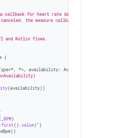
a callback for heart rate data
 canceled, the measure callback
PI and Kotlin flows.
w
{
Type
<
*
,
*
>
,
availability
:
Availability
)
{
onAvailability)
ity
(
availability
))
{
E_BPM
)
.
first
().
value
}
"
)
teBpm
))