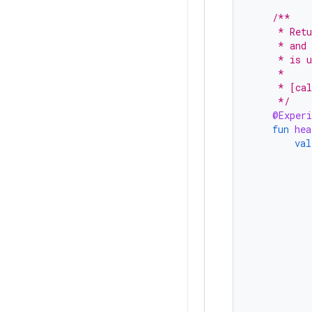
/**
     * Retu
     * and 
     * is u
     *
     * [cal
     */
@Experi
fun
hea
val