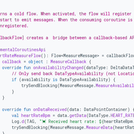
rns a cold flow. When activated, the flow will register 
start to emit messages. When the consuming coroutine is
nregistered.
lbackFlow] creates a  bridge between a callback-based A
mentalCoroutinesApi
rtRateMeasureFlow
():
Flow<MeasureMessage>
=
callbackFlo
callback
=
object
:
MeasureCallback
{
override
fun
onAvailabilityChanged
(
dataType
:
DeltaData
// Only send back DataTypeAvailability (not Locati
if
(
availability
is
DataTypeAvailability
)
{
trySendBlocking
(
MeasureMessage
.
MeasureAvailabil
}
}
override
fun
onDataReceived
(
data
:
DataPointContainer
)
val
heartRateBpm
=
data
.
getData
(
DataType
.
HEART_RAT
Log
.
d
(
TAG
,
"💓 Received heart rate: 
${
heartRateBpm
trySendBlocking
(
MeasureMessage
.
MeasureData
(
heartRa
}