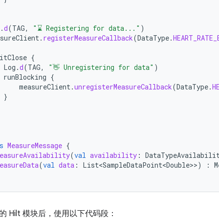
.
d
(
TAG
,
"⌛ Registering for data..."
)
sureClient
.
registerMeasureCallback
(
DataType
.
HEART_RATE_
itClose
{
Log
.
d
(
TAG
,
"👋 Unregistering for data"
)
runBlocking
{
measureClient
.
unregisterMeasureCallback
(
DataType
.
H
}
s
MeasureMessage
{
easureAvailability
(
val
availability
:
DataTypeAvailabili
easureData
(
val
data
:
List<SampleDataPoint<Double>
>
)
:
M
 Hilt 模块后，使用以下代码段：