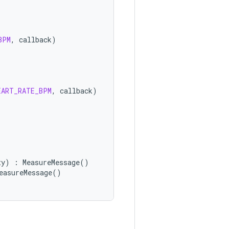
BPM
,
callback
)
EART_RATE_BPM
,
callback
)
ty
)
:
MeasureMessage
()
easureMessage
()