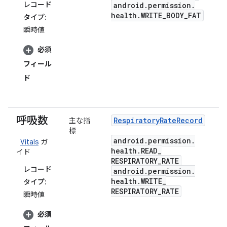
レコード
android
.
permission
.
health
.
WRITE
_
BODY
_
FAT
タイプ:
瞬時値
必須
フィール
ド
呼吸数
Respiratory
Rate
Record
主な指
標
android
.
permission
.
Vitals
ガ
health
.
READ
_
イド
RESPIRATORY
_
RATE
レコード
android
.
permission
.
health
.
WRITE
_
タイプ:
RESPIRATORY
_
RATE
瞬時値
必須