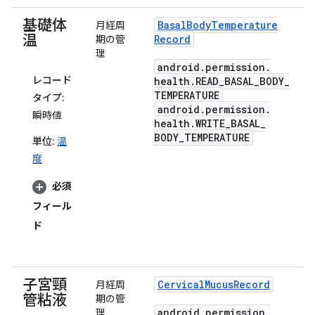
基礎体
Basal
Body
Temperature
月経周
温
Record
期の管
理
android
.
permission
.
レコード
health
.
READ
_
BASAL
_
BODY
_
TEMPERATURE
タイプ:
android
.
permission
.
瞬時値
health
.
WRITE
_
BASAL
_
BODY
_
TEMPERATURE
単位:
温
度
必須
フィール
ド
子宮頸
Cervical
Mucus
Record
月経周
管粘液
期の管
android
.
permission
.
理