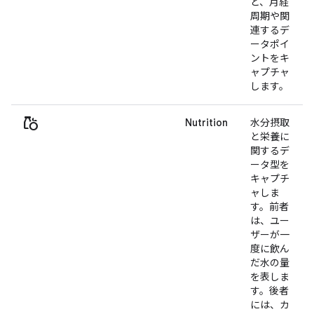
ど、月経
周期や関
連するデ
ータポイ
ントをキ
ャプチャ
します。
grocery
Nutrition
水分摂取
と栄養に
関するデ
ータ型を
キャプチ
ャしま
す。前者
は、ユー
ザーが一
度に飲ん
だ水の量
を表しま
す。後者
には、カ