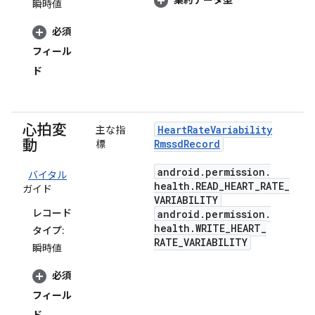
集約データ型
瞬時値
必須
フィール
ド
心拍変
Heart
Rate
Variability
主な指
動
Rmssd
Record
標
android
.
permission
.
バイタル
health
.
READ
_
HEART
_
RATE
_
ガイド
VARIABILITY
レコード
android
.
permission
.
health
.
WRITE
_
HEART
_
タイプ:
RATE
_
VARIABILITY
瞬時値
必須
フィール