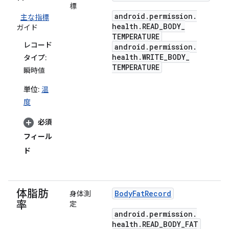
標
android
.
permission
.
主な指標
health
.
READ
_
BODY
_
ガイド
TEMPERATURE
レコード
android
.
permission
.
health
.
WRITE
_
BODY
_
タイプ:
TEMPERATURE
瞬時値
単位:
温
度
必須
フィール
ド
体脂肪
Body
Fat
Record
身体測
率
定
android
.
permission
.
health
.
READ
_
BODY
_
FAT