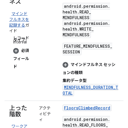
ネス
android
.
permission
.
health
.
READ
_
マインド
MINDFULNESS
フルネスを
android
.
permission
.
記録する
ガ
health
.
WRITE
_
イド
MINDFULNESS
レコード
タイプ:
Interval
FEATURE
_
MINDFULNESS
_
必須
SESSION
フィール
マインドフルネス セッシ
ド
ョンの種類
集約データ型
MINDFULNESS_DURATION_T
OTAL
上った
Floors
Climbed
Record
アクテ
階数
ィビテ
android
.
permission
.
ィ
health
.
READ
_
FLOORS
_
ワークア