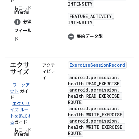
ド
INTENSITY
レコード
タイプ:
Interval
FEATURE
_
ACTIVITY
_
必須
INTENSITY
フィール
集約データ型
ド
エクサ
Exercise
Session
Record
アクテ
サイズ
ィビテ
android
.
permission
.
ィ
health
.
READ
_
EXERCISE
ワークア
android
.
permission
.
ウト
ガイ
health
.
READ
_
EXERCISE
_
ド
ROUTE
エクササ
android
.
permission
.
イズ ルー
health
.
WRITE
_
EXERCISE
トを追加す
android
.
permission
.
る
ガイド
health
.
WRITE
_
EXERCISE
_
レコード
タイプ:
ROUTE
Interval