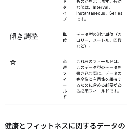
ド
ものかを示します。有効
タ
な値は、
Interval
、
イ
Instantaneous
、
Series
プ
です。
傾き調整
単
データ型の測定単位（カ
位
ロリー、メートル、回数
など）。
star
必
これらのフィールドは、
須
このデータ型のデータを
フ
書き込む際に、データの
ィ
完全性と有用性を維持す
ー
るために含める必要があ
ル
る必須フィールドです。
ド
健康とフィットネスに関するデータの