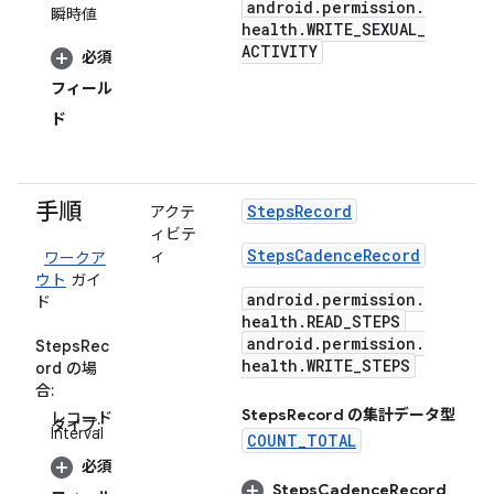
android
.
permission
.
瞬時値
health
.
WRITE
_
SEXUAL
_
ACTIVITY
必須
フィール
ド
手順
Steps
Record
アクテ
ィビテ
Steps
Cadence
Record
ィ
ワークア
ウト
ガイ
android
.
permission
.
ド
health
.
READ
_
STEPS
android
.
permission
.
StepsRec
health
.
WRITE
_
STEPS
ord の場
合:
Steps
Record の集計データ型
レコード
タイプ:
Interval
COUNT_TOTAL
必須
Steps
Cadence
Record