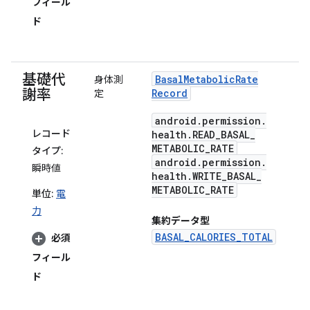
フィール
ド
基礎代
Basal
Metabolic
Rate
身体測
謝率
Record
定
android
.
permission
.
レコード
health
.
READ
_
BASAL
_
METABOLIC
_
RATE
タイプ:
android
.
permission
.
瞬時値
health
.
WRITE
_
BASAL
_
METABOLIC
_
RATE
単位:
電
力
集約データ型
BASAL_CALORIES_TOTAL
必須
フィール
ド