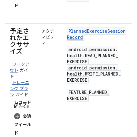
ド
予定さ
Planned
Exercise
Session
アクテ
れたエ
Record
ィビテ
クササ
ィ
android
.
permission
.
イズ
health
.
READ
_
PLANNED
_
EXERCISE
ワークア
android
.
permission
.
ウト
ガイ
health
.
WRITE
_
PLANNED
_
ド
EXERCISE
トレーニ
ング プラ
FEATURE
_
PLANNED
_
ン
ガイド
EXERCISE
レコード
タイプ:
Interval
必須
フィール
ド