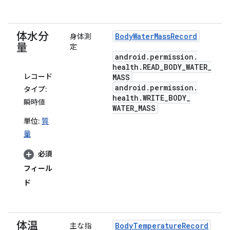
体水分
Body
Water
Mass
Record
身体測
量
定
android
.
permission
.
health
.
READ
_
BODY
_
WATER
_
レコード
MASS
android
.
permission
.
タイプ:
health
.
WRITE
_
BODY
_
瞬時値
WATER
_
MASS
単位:
質
量
必須
フィール
ド
体温
Body
Temperature
Record
主な指