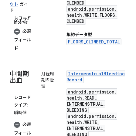
CLIMBED
ウト
ガイ
android
.
permission
.
ド
health
.
WRITE
_
FLOORS
_
レコード
タイプ:
CLIMBED
Interval
必須
集約データ型
フィール
FLOORS_CLIMBED_TOTAL
ド
中間期
Intermenstrual
Bleeding
月経周
出血
Record
期の管
理
android
.
permission
.
レコード
health
.
READ
_
INTERMENSTRUAL
_
タイプ:
BLEEDING
瞬時値
android
.
permission
.
health
.
WRITE
_
必須
INTERMENSTRUAL
_
フィール
BLEEDING