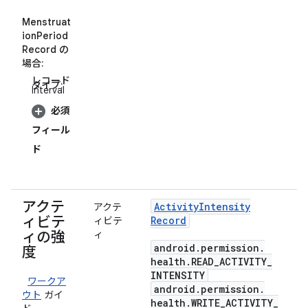
Menstruat
ionPeriod
Record の
場合:
レコード
タイプ:
Interval
必須
フィール
ド
アクテ
Activity
Intensity
アクテ
ィビテ
Record
ィビテ
ィの強
ィ
android
.
permission
.
度
health
.
READ
_
ACTIVITY
_
INTENSITY
ワークア
android
.
permission
.
ウト
ガイ
health
.
WRITE
_
ACTIVITY
_