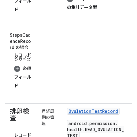
フィール
の集計データ型
ド
StepsCad
enceReco
rd の場合:
レコード
タイプ:
シリーズ
必須
フィール
ド
排卵検
Ovulation
Test
Record
月経周
査
期の管
android
.
permission
.
理
health
.
READ
_
OVULATION
_
レコード
TEST