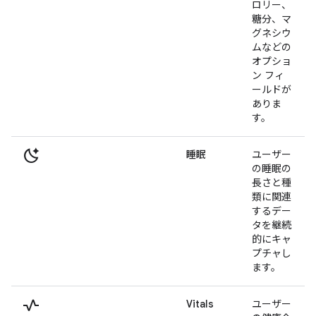
ロリー、
糖分、マ
グネシウ
ムなどの
オプショ
ン フィ
ールドが
ありま
す。
sleep_auto
睡眠
ユーザー
の睡眠の
長さと種
類に関連
するデー
タを継続
的にキャ
プチャし
ます。
vital_signs
Vitals
ユーザー