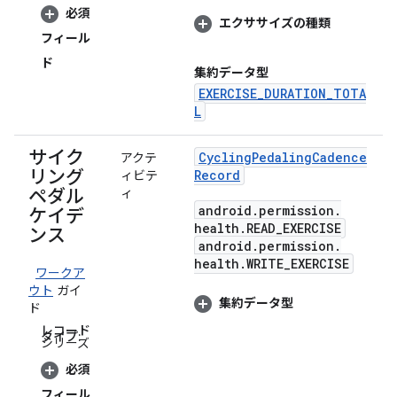
必須
エクササイズの種類
フィール
ド
集約データ型
EXERCISE_DURATION_TOTA
L
サイク
Cycling
Pedaling
Cadence
アクテ
リング
Record
ィビテ
ペダル
ィ
android
.
permission
.
ケイデ
health
.
READ
_
EXERCISE
ンス
android
.
permission
.
health
.
WRITE
_
EXERCISE
ワークア
ウト
ガイ
集約データ型
ド
レコード
タイプ:
シリーズ
必須
フィール