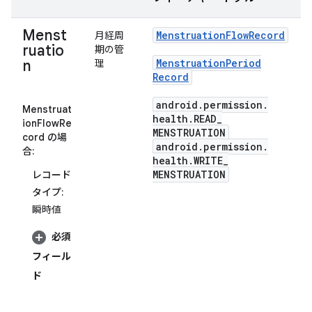
Menst
Menstruation
Flow
Record
月経周
ruatio
期の管
Menstruation
Period
n
理
Record
android
.
permission
.
Menstruat
health
.
READ
_
ionFlowRe
MENSTRUATION
cord の場
android
.
permission
.
合:
health
.
WRITE
_
MENSTRUATION
レコード
タイプ:
瞬時値
必須
フィール
ド