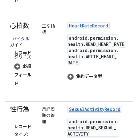
ド
心拍数
Heart
Rate
Record
主な指
標
android
.
permission
.
バイタル
health
.
READ
_
HEART
_
RATE
ガイド
android
.
permission
.
レコード
タイプ:
health
.
WRITE
_
HEART
_
シリーズ
RATE
必須
フィール
集約データ型
ド
性行為
Sexual
Activity
Record
月経周
期の管
android
.
permission
.
理
レコード
health
.
READ
_
SEXUAL
_
ACTIVITY
タイプ: