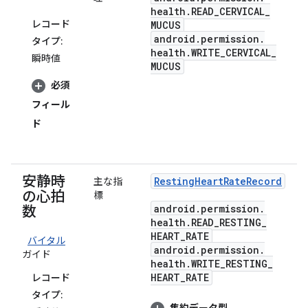
health
.
READ
_
CERVICAL
_
レコード
MUCUS
android
.
permission
.
タイプ:
health
.
WRITE
_
CERVICAL
_
瞬時値
MUCUS
必須
フィール
ド
安静時
Resting
Heart
Rate
Record
主な指
の心拍
標
android
.
permission
.
数
health
.
READ
_
RESTING
_
HEART
_
RATE
バイタル
android
.
permission
.
ガイド
health
.
WRITE
_
RESTING
_
HEART
_
RATE
レコード
タイプ: