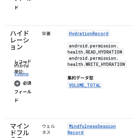
ド
ハイド
Hydration
Record
栄養
レーシ
android
.
permission
.
ョン
health
.
READ
_
HYDRATION
android
.
permission
.
レコード
タイプ:
health
.
WRITE
_
HYDRATION
Interval
単位:
Volume
集約データ型
必須
VOLUME_TOTAL
フィール
ド
マイン
Mindfulness
Session
ウェル
ドフル
Record
ネス