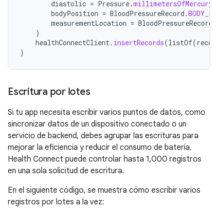
diastolic
=
Pressure
.
millimetersOfMercury
(
bodyPosition
=
BloodPressureRecord
.
BODY_PO
measurementLocation
=
BloodPressureRecord
.
)
healthConnectClient
.
insertRecords
(
listOf
(
recor
}
Escritura por lotes
Si tu app necesita escribir varios puntos de datos, como
sincronizar datos de un dispositivo conectado o un
servicio de backend, debes agrupar las escrituras para
mejorar la eficiencia y reducir el consumo de batería.
Health Connect puede controlar hasta 1,000 registros
en una sola solicitud de escritura.
En el siguiente código, se muestra cómo escribir varios
registros por lotes a la vez: