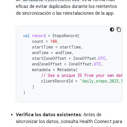
eficaz de evitar duplicados durante los reintentos
de sincronización o las reinstalaciones de la app.
val
record
=
StepsRecord
(
count
=
100
,
startTime
=
startTime
,
endTime
=
endTime
,
startZoneOffset
=
ZoneOffset
.
UTC
,
endZoneOffset
=
ZoneOffset
.
UTC
,
metadata
=
Metadata
(
// Use a unique ID from your own data
clientRecordId
=
"daily_steps_2023_10
)
)
Verifica los datos existentes
: Antes de
sincronizar los datos, consulta Health Connect para