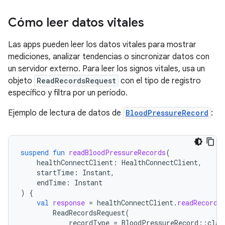
Cómo leer datos vitales
Las apps pueden leer los datos vitales para mostrar
mediciones, analizar tendencias o sincronizar datos con
un servidor externo. Para leer los signos vitales, usa un
objeto
ReadRecordsRequest
con el tipo de registro
específico y filtra por un período.
Ejemplo de lectura de datos de
BloodPressureRecord
:
suspend
fun
readBloodPressureRecords
(
healthConnectClient
:
HealthConnectClient
,
startTime
:
Instant
,
endTime
:
Instant
)
{
val
response
=
healthConnectClient
.
readRecords
ReadRecordsRequest
(
recordType
=
BloodPressureRecord
::
clas