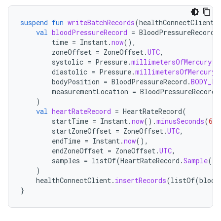
suspend
fun
writeBatchRecords
(
healthConnectClient
:
val
bloodPressureRecord
=
BloodPressureRecord
(
time
=
Instant
.
now
(),
zoneOffset
=
ZoneOffset
.
UTC
,
systolic
=
Pressure
.
millimetersOfMercury
(
1
diastolic
=
Pressure
.
millimetersOfMercury
(
bodyPosition
=
BloodPressureRecord
.
BODY_PO
measurementLocation
=
BloodPressureRecord
.
)
val
heartRateRecord
=
HeartRateRecord
(
startTime
=
Instant
.
now
().
minusSeconds
(
60
)
startZoneOffset
=
ZoneOffset
.
UTC
,
endTime
=
Instant
.
now
(),
endZoneOffset
=
ZoneOffset
.
UTC
,
samples
=
listOf
(
HeartRateRecord
.
Sample
(
ti
)
healthConnectClient
.
insertRecords
(
listOf
(
blood
}