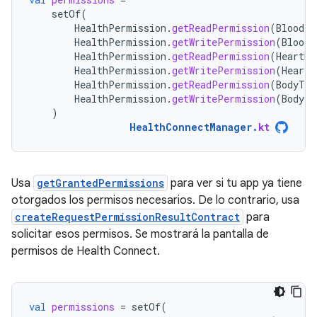
setOf
(
HealthPermission
.
getReadPermission
(
BloodPr
HealthPermission
.
getWritePermission
(
BloodP
HealthPermission
.
getReadPermission
(
HeartRa
HealthPermission
.
getWritePermission
(
HeartR
HealthPermission
.
getReadPermission
(
BodyTem
HealthPermission
.
getWritePermission
(
BodyTe
)
HealthConnectManager
.
kt
Usa
getGrantedPermissions
para ver si tu app ya tiene
otorgados los permisos necesarios. De lo contrario, usa
createRequestPermissionResultContract
para
solicitar esos permisos. Se mostrará la pantalla de
permisos de Health Connect.
val
permissions
=
setOf
(