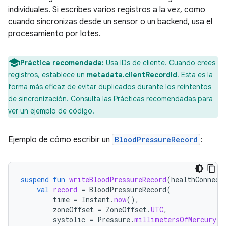
individuales. Si escribes varios registros a la vez, como
cuando sincronizas desde un sensor o un backend, usa el
procesamiento por lotes.
Práctica recomendada:
Usa IDs de cliente. Cuando crees
registros, establece un
metadata.clientRecordId
. Esta es la
forma más eficaz de evitar duplicados durante los reintentos
de sincronización. Consulta las
Prácticas recomendadas
para
ver un ejemplo de código.
Ejemplo de cómo escribir un
BloodPressureRecord
:
suspend
fun
writeBloodPressureRecord
(
healthConnect
val
record
=
BloodPressureRecord
(
time
=
Instant
.
now
(),
zoneOffset
=
ZoneOffset
.
UTC
,
systolic
=
Pressure
.
millimetersOfMercury
(
1