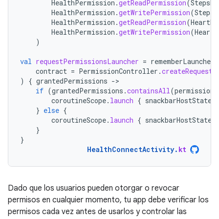
HealthPermission
.
getReadPermission
(
StepsRe
HealthPermission
.
getWritePermission
(
StepsR
HealthPermission
.
getReadPermission
(
HeartRa
HealthPermission
.
getWritePermission
(
HeartR
)
val
requestPermissionsLauncher
=
rememberLauncherF
contract
=
PermissionController
.
createRequestP
)
{
grantedPermissions
-
if
(
grantedPermissions
.
containsAll
(
permissions
coroutineScope
.
launch
{
snackbarHostState
.
}
else
{
coroutineScope
.
launch
{
snackbarHostState
.
}
}
HealthConnectActivity
.
kt
Dado que los usuarios pueden otorgar o revocar
permisos en cualquier momento, tu app debe verificar los
permisos cada vez antes de usarlos y controlar las