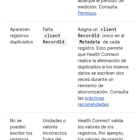
abarque el período de
medición. Consulta
Permisos
.
client
Aparecen
Falta
Asigna un
client
Record
Id
registros
único en el
Record
Id
Metadata
duplicados
.
de cada
registro. Esto permite
que Health Connect
realice la eliminación de
duplicados si los mismos
datos se escriben dos
veces durante un
reintento de
sincronización. Consulta
las
prácticas
recomendadas
.
No se
Unidades o
Health Connect valida
pueden
valores
los valores de los
escribir los
incorrectos
registros. Por ejemplo,
registros
fuera del
los valores de presión