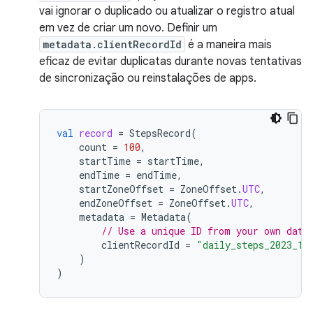
vai ignorar o duplicado ou atualizar o registro atual
em vez de criar um novo. Definir um
metadata.clientRecordId
é a maneira mais
eficaz de evitar duplicatas durante novas tentativas
de sincronização ou reinstalações de apps.
val
record
=
StepsRecord
(
count
=
100
,
startTime
=
startTime
,
endTime
=
endTime
,
startZoneOffset
=
ZoneOffset
.
UTC
,
endZoneOffset
=
ZoneOffset
.
UTC
,
metadata
=
Metadata
(
// Use a unique ID from your own data
clientRecordId
=
"daily_steps_2023_10
)
)