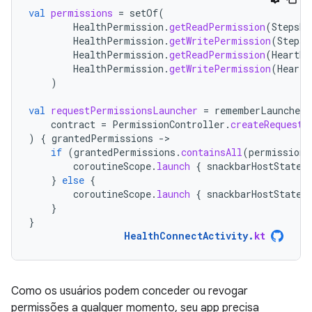
val
permissions
=
setOf
(
HealthPermission
.
getReadPermission
(
StepsRe
HealthPermission
.
getWritePermission
(
StepsR
HealthPermission
.
getReadPermission
(
HeartRa
HealthPermission
.
getWritePermission
(
HeartR
)
val
requestPermissionsLauncher
=
rememberLauncherF
contract
=
PermissionController
.
createRequestP
)
{
grantedPermissions
-
if
(
grantedPermissions
.
containsAll
(
permissions
coroutineScope
.
launch
{
snackbarHostState
.
}
else
{
coroutineScope
.
launch
{
snackbarHostState
.
}
}
HealthConnectActivity
.
kt
Como os usuários podem conceder ou revogar
permissões a qualquer momento, seu app precisa