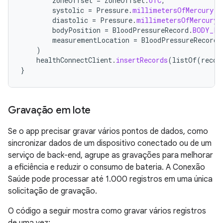
zoneOffset
=
ZoneOffset
.
UTC
,
systolic
=
Pressure
.
millimetersOfMercury
(
1
diastolic
=
Pressure
.
millimetersOfMercury
(
bodyPosition
=
BloodPressureRecord
.
BODY_PO
measurementLocation
=
BloodPressureRecord
.
)
healthConnectClient
.
insertRecords
(
listOf
(
recor
}
Gravação em lote
Se o app precisar gravar vários pontos de dados, como
sincronizar dados de um dispositivo conectado ou de um
serviço de back-end, agrupe as gravações para melhorar
a eficiência e reduzir o consumo de bateria. A Conexão
Saúde pode processar até 1.000 registros em uma única
solicitação de gravação.
O código a seguir mostra como gravar vários registros