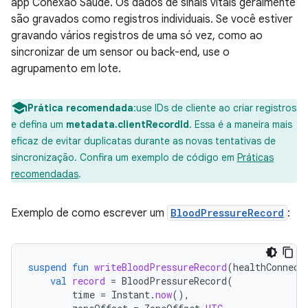
app Conexão Saúde. Os dados de sinais vitais geralmente
são gravados como registros individuais. Se você estiver
gravando vários registros de uma só vez, como ao
sincronizar de um sensor ou back-end, use o
agrupamento em lote.
Prática recomendada
:use IDs de cliente ao criar registros
e defina um
metadata.clientRecordId
. Essa é a maneira mais
eficaz de evitar duplicatas durante as novas tentativas de
sincronização. Confira um exemplo de código em
Práticas
recomendadas
.
Exemplo de como escrever um
BloodPressureRecord
:
suspend
fun
writeBloodPressureRecord
(
healthConnect
val
record
=
BloodPressureRecord
(
time
=
Instant
.
now
(),