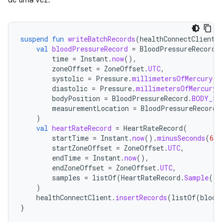
de uma vez:
suspend
fun
writeBatchRecords
(
healthConnectClient
:
val
bloodPressureRecord
=
BloodPressureRecord
(
time
=
Instant
.
now
(),
zoneOffset
=
ZoneOffset
.
UTC
,
systolic
=
Pressure
.
millimetersOfMercury
(
1
diastolic
=
Pressure
.
millimetersOfMercury
(
bodyPosition
=
BloodPressureRecord
.
BODY_PO
measurementLocation
=
BloodPressureRecord
.
)
val
heartRateRecord
=
HeartRateRecord
(
startTime
=
Instant
.
now
().
minusSeconds
(
60
)
startZoneOffset
=
ZoneOffset
.
UTC
,
endTime
=
Instant
.
now
(),
endZoneOffset
=
ZoneOffset
.
UTC
,
samples
=
listOf
(
HeartRateRecord
.
Sample
(
ti
)
healthConnectClient
.
insertRecords
(
listOf
(
blood
}