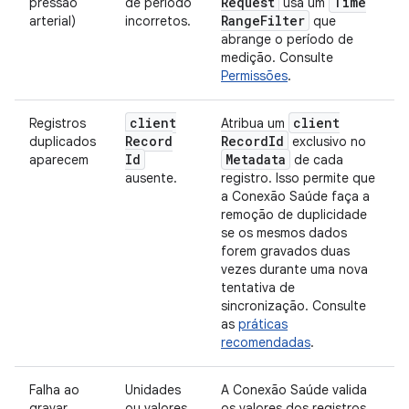
Request
Time
pressão
de período
usa um
Range
Filter
arterial)
incorretos.
que
abrange o período de
medição. Consulte
Permissões
.
client
client
Registros
Atribua um
Record
Record
Id
duplicados
exclusivo no
Id
Metadata
aparecem
de cada
ausente.
registro. Isso permite que
a Conexão Saúde faça a
remoção de duplicidade
se os mesmos dados
forem gravados duas
vezes durante uma nova
tentativa de
sincronização. Consulte
as
práticas
recomendadas
.
Falha ao
Unidades
A Conexão Saúde valida
gravar
ou valores
os valores dos registros.