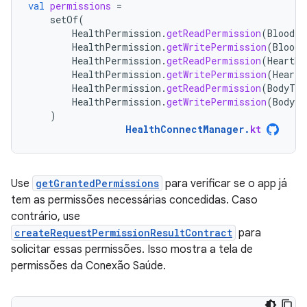
val
permissions
=
setOf
(
HealthPermission
.
getReadPermission
(
BloodPr
HealthPermission
.
getWritePermission
(
BloodP
HealthPermission
.
getReadPermission
(
HeartRa
HealthPermission
.
getWritePermission
(
HeartR
HealthPermission
.
getReadPermission
(
BodyTem
HealthPermission
.
getWritePermission
(
BodyTe
)
HealthConnectManager
.
kt
Use
getGrantedPermissions
para verificar se o app já
tem as permissões necessárias concedidas. Caso
contrário, use
createRequestPermissionResultContract
para
solicitar essas permissões. Isso mostra a tela de
permissões da Conexão Saúde.