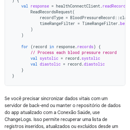
)
{
val
response
=
healthConnectClient
.
readRecords
ReadRecordsRequest
(
recordType
=
BloodPressureRecord
::
clas
timeRangeFilter
=
TimeRangeFilter
.
betw
)
)
for
(
record
in
response
.
records
)
{
// Process each blood pressure record
val
systolic
=
record
.
systolic
val
diastolic
=
record
.
diastolic
}
}
Se você precisar sincronizar dados vitais com um
servidor de back-end ou manter o repositório de dados
do app atualizado com a Conexão Saúde, use
ChangeLogs. Isso permite recuperar uma lista de
registros inseridos, atualizados ou excluídos desde um