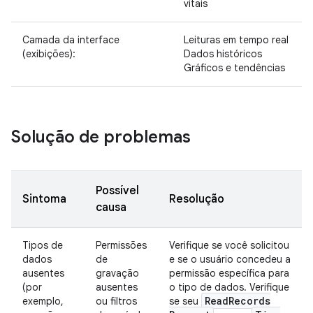
vitais
Camada da interface
Leituras em tempo real
(exibições):
Dados históricos
Gráficos e tendências
Solução de problemas
Possível
Sintoma
Resolução
causa
Tipos de
Permissões
Verifique se você solicitou
dados
de
e se o usuário concedeu a
ausentes
gravação
permissão específica para
(por
ausentes
o tipo de dados. Verifique
Read
Records
exemplo,
ou filtros
se seu