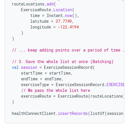
routeLocations
.
add
(
ExerciseRoute
.
Location
(
time
=
Instant
.
now
(),
latitude
=
37.7749
,
longitude
=
-
122.4194
)
)
// ... keep adding points over a period of time ..
// 3. Save the whole list at once (Batching)
val
session
=
ExerciseSessionRecord
(
startTime
=
startTime
,
endTime
=
endTime
,
exerciseType
=
ExerciseSessionRecord
.
EXERCISE_
// We pass the whole list here
exerciseRoute
=
ExerciseRoute
(
routeLocations
)
)
healthConnectClient
.
insertRecords
(
listOf
(
session
))