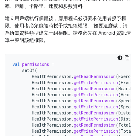
率、距離、卡路里、速度和步數資料：
建立用戶端執行個體後，應用程式必須要求使用者授予權
限。使用者必須能隨時授予或拒絕權限。 如要這麼做，請
為所需資料類型建立一組權限。請務必先在 Android 資訊清
單中聲明該組權限。
val
permissions
=
setOf
(
HealthPermission
.
getReadPermission
(
Exercis
HealthPermission
.
getWritePermission
(
Exerci
HealthPermission
.
getReadPermission
(
HeartRa
HealthPermission
.
getWritePermission
(
HeartR
HealthPermission
.
getReadPermission
(
SpeedRe
HealthPermission
.
getWritePermission
(
SpeedR
HealthPermission
.
getReadPermission
(
Distanc
HealthPermission
.
getWritePermission
(
Distan
HealthPermission
.
getReadPermission
(
TotalCa
HealthPermission
.
getWritePermission
(
TotalC