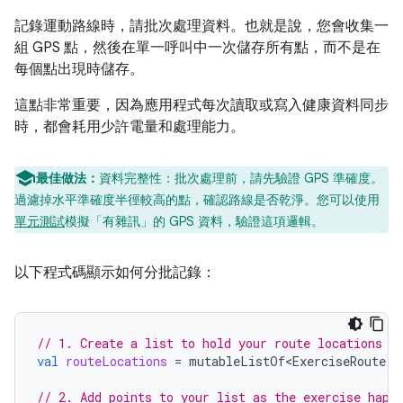
記錄運動路線時，請批次處理資料。也就是說，您會收集一
組 GPS 點，然後在單一呼叫中一次儲存所有點，而不是在
每個點出現時儲存。
這點非常重要，因為應用程式每次讀取或寫入健康資料同步
時，都會耗用少許電量和處理能力。
最佳做法：
資料完整性：批次處理前，請先驗證 GPS 準確度。
過濾掉水平準確度半徑較高的點，確認路線是否乾淨。您可以使用
單元測試
模擬「有雜訊」的 GPS 資料，驗證這項邏輯。
以下程式碼顯示如何分批記錄：
// 1. Create a list to hold your route locations
val
routeLocations
=
mutableListOf<ExerciseRoute
.
L
// 2. Add points to your list as the exercise happ