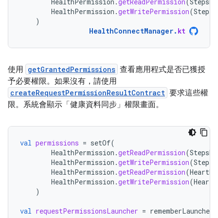
HealthPermission
.
getReadPermission
(
StepsRe
HealthPermission
.
getWritePermission
(
StepsR
)
HealthConnectManager
.
kt
使用
getGrantedPermissions
查看應用程式是否已獲授
予必要權限。如果沒有，請使用
createRequestPermissionResultContract
要求這些權
限。系統會顯示「健康資料同步」權限畫面。
val
permissions
=
setOf
(
HealthPermission
.
getReadPermission
(
StepsRe
HealthPermission
.
getWritePermission
(
StepsR
HealthPermission
.
getReadPermission
(
HeartRa
HealthPermission
.
getWritePermission
(
HeartR
)
val
requestPermissionsLauncher
=
rememberLauncherF