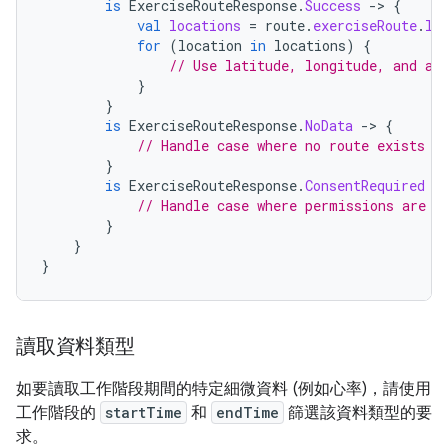
is
ExerciseRouteResponse
.
Success
-
>
{
val
locations
=
route
.
exerciseRoute
.
lo
for
(
location
in
locations
)
{
// Use latitude, longitude, and al
}
}
is
ExerciseRouteResponse
.
NoData
-
>
{
// Handle case where no route exists
}
is
ExerciseRouteResponse
.
ConsentRequired
-
// Handle case where permissions are m
}
}
}
讀取資料類型
如要讀取工作階段期間的特定細微資料 (例如心率)，請使用
工作階段的
startTime
和
endTime
篩選該資料類型的要
求。