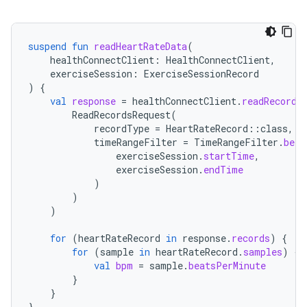
suspend
fun
readHeartRateData
(
healthConnectClient
:
HealthConnectClient
,
exerciseSession
:
ExerciseSessionRecord
)
{
val
response
=
healthConnectClient
.
readRecords
ReadRecordsRequest
(
recordType
=
HeartRateRecord
::
class
,
timeRangeFilter
=
TimeRangeFilter
.
betw
exerciseSession
.
startTime
,
exerciseSession
.
endTime
)
)
)
for
(
heartRateRecord
in
response
.
records
)
{
for
(
sample
in
heartRateRecord
.
samples
)
{
val
bpm
=
sample
.
beatsPerMinute
}
}
}