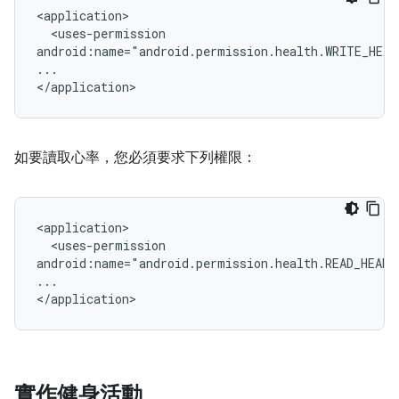
<uses-permission

android:name="android.permission.health.WRITE_HEA
...

如要讀取心率，您必須要求下列權限：
<uses-permission

android:name="android.permission.health.READ_HEART
...

實作健身活動