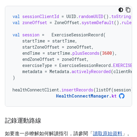
val
sessionClientId
=
UUID
.
randomUUID
().
toString
()
val
zoneOffset
=
ZoneOffset
.
systemDefault
().
rules
.
val
session
=
ExerciseSessionRecord
(
startTime
=
startTime
,
startZoneOffset
=
zoneOffset
,
endTime
=
startTime
.
plusSeconds
(
3600
),
endZoneOffset
=
zoneOffset
,
exerciseType
=
ExerciseSessionRecord
.
EXERCISE_
metadata
=
Metadata
.
activelyRecorded
(
clientRec
)
healthConnectClient
.
insertRecords
(
listOf
(
session
))
HealthConnectManager
.
kt
記錄運動路線
如要進一步瞭解如何解讀指引，請參閱「
讀取原始資料
」。