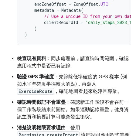
endZoneOffset
=
ZoneOffset
.
UTC
,
metadata
=
Metadata
(
// Use a unique ID from your own data
clientRecordId
=
"daily_steps_2023_10
)
)
檢查現有資料
：同步處理前，請查詢時間範圍，確認
應用程式中是否已有記錄。
驗證 GPS 準確度
：先篩除低準確度的 GPS 樣本 (例
如水平準確度半徑較大的點)，再寫入
ExerciseRoute
，確認地圖看起來乾淨且專業。
確認時間戳記不會重疊
：確認新工作階段不會在前一
個工作階段結束前開始。如果運動記錄重疊，健身資
訊主頁和摘要計算可能會發生衝突。
清楚說明權限要求理由
：使用
Permission.createIntent
流程說明應用程式需要