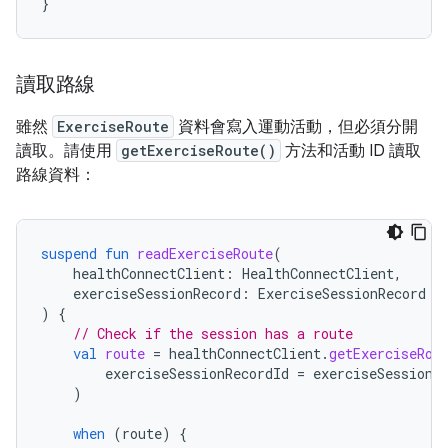
}
讀取路線
雖然
ExerciseRoute
資料會寫入運動活動，但必須分開
讀取。請使用
getExerciseRoute()
方法和活動 ID 讀取
路線資料：
suspend
fun
readExerciseRoute
(
healthConnectClient
:
HealthConnectClient
,
exerciseSessionRecord
:
ExerciseSessionRecord
)
{
// Check if the session has a route
val
route
=
healthConnectClient
.
getExerciseRou
exerciseSessionRecordId
=
exerciseSessionR
)
when
(
route
)
{