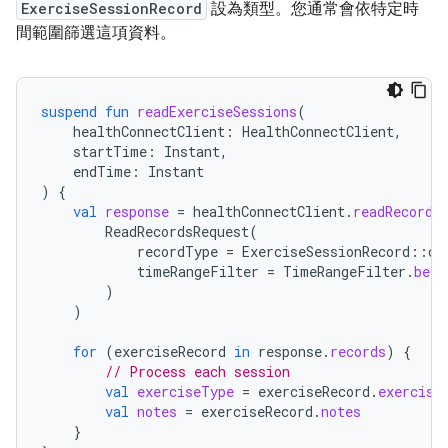
ExerciseSessionRecord
設為類型。您通常會依特定時
間範圍篩選這項資料。
suspend
fun
readExerciseSessions
(
healthConnectClient
:
HealthConnectClient
,
startTime
:
Instant
,
endTime
:
Instant
)
{
val
response
=
healthConnectClient
.
readRecords
ReadRecordsRequest
(
recordType
=
ExerciseSessionRecord
::
cl
timeRangeFilter
=
TimeRangeFilter
.
betw
)
)
for
(
exerciseRecord
in
response
.
records
)
{
// Process each session
val
exerciseType
=
exerciseRecord
.
exercise
val
notes
=
exerciseRecord
.
notes
}