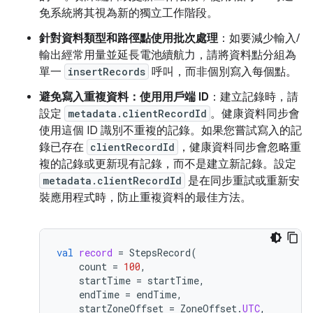
免系統將其視為新的獨立工作階段。
針對資料類型和路徑點使用批次處理
：如要減少輸入/
輸出經常用量並延長電池續航力，請將資料點分組為
單一
insertRecords
呼叫，而非個別寫入每個點。
避免寫入重複資料：使用用戶端 ID
：建立記錄時，請
設定
metadata.clientRecordId
。健康資料同步會
使用這個 ID 識別不重複的記錄。如果您嘗試寫入的記
錄已存在
clientRecordId
，健康資料同步會忽略重
複的記錄或更新現有記錄，而不是建立新記錄。設定
metadata.clientRecordId
是在同步重試或重新安
裝應用程式時，防止重複資料的最佳方法。
val
record
=
StepsRecord
(
count
=
100
,
startTime
=
startTime
,
endTime
=
endTime
,
startZoneOffset
=
ZoneOffset
.
UTC
,