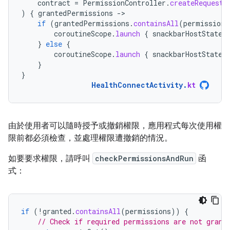
contract
=
PermissionController
.
createRequestP
)
{
grantedPermissions
-
if
(
grantedPermissions
.
containsAll
(
permissions
coroutineScope
.
launch
{
snackbarHostState
.
}
else
{
coroutineScope
.
launch
{
snackbarHostState
.
}
}
HealthConnectActivity
.
kt
由於使用者可以隨時授予或撤銷權限，應用程式每次使用權
限前都必須檢查，並處理權限遭撤銷的情況。
如要要求權限，請呼叫
checkPermissionsAndRun
函
式：
if
(
!
granted
.
containsAll
(
permissions
))
{
// Check if required permissions are not grant