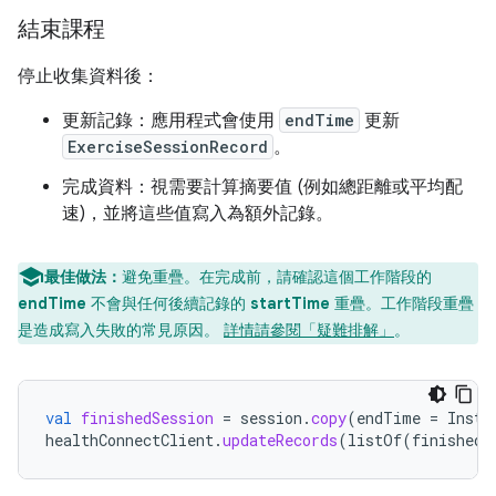
結束課程
停止收集資料後：
更新記錄：應用程式會使用
endTime
更新
ExerciseSessionRecord
。
完成資料：視需要計算摘要值 (例如總距離或平均配
速)，並將這些值寫入為額外記錄。
最佳做法：
避免重疊。在完成前，請確認這個工作階段的
endTime
不會與任何後續記錄的
startTime
重疊。工作階段重疊
是造成寫入失敗的常見原因。
詳情請參閱「疑難排解」
。
val
finishedSession
=
session
.
copy
(
endTime
=
Insta
healthConnectClient
.
updateRecords
(
listOf
(
finishedS