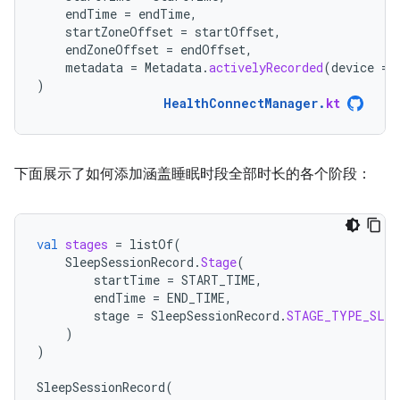
endTime
=
endTime
,
startZoneOffset
=
startOffset
,
endZoneOffset
=
endOffset
,
metadata
=
Metadata
.
activelyRecorded
(
device
=
)
HealthConnectManager
.
kt
下面展示了如何添加涵盖睡眠时段全部时长的各个阶段：
val
stages
=
listOf
(
SleepSessionRecord
.
Stage
(
startTime
=
START_TIME
,
endTime
=
END_TIME
,
stage
=
SleepSessionRecord
.
STAGE_TYPE_SLEE
)
)
SleepSessionRecord
(