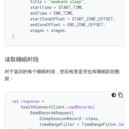
title
=
"weekend sleep"
,
startTime
=
START_TIME
,
endTime
=
END_TIME
,
startZoneOffset
=
START_ZONE_OFFSET
,
endZoneOffset
=
END_ZONE_OFFSET
,
stages
=
stages
,
)
读取睡眠时段
对于返回的每个睡眠时段，您应检查是否也有睡眠阶段数
据：
val
response
=
healthConnectClient
.
readRecords
(
ReadRecordsRequest
(
SleepSessionRecord
::
class
,
timeRangeFilter
=
TimeRangeFilter
.
betw