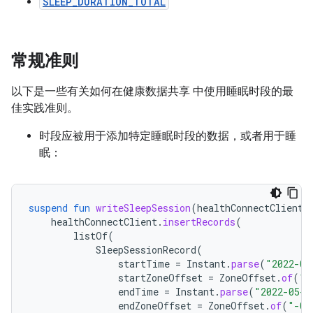
SLEEP_DURATION_TOTAL
常规准则
以下是一些有关如何在健康数据共享 中使用睡眠时段的最
佳实践准则。
时段应被用于添加特定睡眠时段的数据，或者用于睡
眠：
suspend
fun
writeSleepSession
(
healthConnectClient
:
healthConnectClient
.
insertRecords
(
listOf
(
SleepSessionRecord
(
startTime
=
Instant
.
parse
(
"2022-05
startZoneOffset
=
ZoneOffset
.
of
(
"-
endTime
=
Instant
.
parse
(
"2022-05-1
endZoneOffset
=
ZoneOffset
.
of
(
"-08