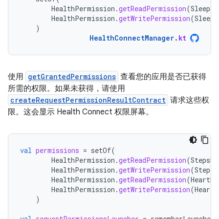
HealthPermission
.
getReadPermission
(
SleepSe
HealthPermission
.
getWritePermission
(
SleepS
)
HealthConnectManager
.
kt
使用
getGrantedPermissions
查看您的应用是否已获得
所需的权限。如果未获得，请使用
createRequestPermissionResultContract
请求这些权
限。这会显示 Health Connect 权限屏幕。
val
permissions
=
setOf
(
HealthPermission
.
getReadPermission
(
StepsRe
HealthPermission
.
getWritePermission
(
StepsR
HealthPermission
.
getReadPermission
(
HeartRa
HealthPermission
.
getWritePermission
(
HeartR
)
val
requestPermissionsLauncher
=
rememberLauncherF