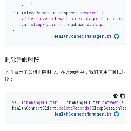
)
)
for
(
sleepRecord
in
response
.
records
)
{
// Retrieve relevant sleep stages from each sl
val
sleepStages
=
sleepRecord
.
stages
}
HealthConnectManager
.
kt
删除睡眠时段
下面展示了如何删除时段。在此示例中，我们使用了睡眠时
段：
val
timeRangeFilter
=
TimeRangeFilter
.
between
(
slee
healthConnectClient
.
deleteRecords
(
SleepSessionReco
HealthConnectManager
.
kt