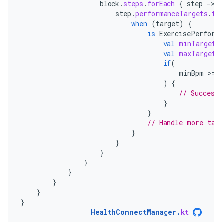
block
.
steps
.
forEach
{
step
-
step
.
performanceTargets
.
fo
when
(
target
)
{
is
ExercisePerform
val
minTarget
val
maxTarget
if
(
minBpm
>
=
)
{
// Success
}
}
// Handle more tar
}
}
}
}
}
}
}
}
HealthConnectManager
.
kt