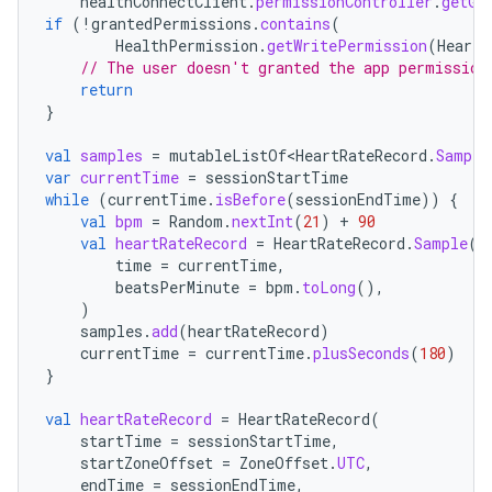
healthConnectClient
.
permissionController
.
getGr
if
(
!
grantedPermissions
.
contains
(
HealthPermission
.
getWritePermission
(
HeartR
// The user doesn't granted the app permission
return
}
val
samples
=
mutableListOf<HeartRateRecord
.
Sample
var
currentTime
=
sessionStartTime
while
(
currentTime
.
isBefore
(
sessionEndTime
))
{
val
bpm
=
Random
.
nextInt
(
21
)
+
90
val
heartRateRecord
=
HeartRateRecord
.
Sample
(
time
=
currentTime
,
beatsPerMinute
=
bpm
.
toLong
(),
)
samples
.
add
(
heartRateRecord
)
currentTime
=
currentTime
.
plusSeconds
(
180
)
}
val
heartRateRecord
=
HeartRateRecord
(
startTime
=
sessionStartTime
,
startZoneOffset
=
ZoneOffset
.
UTC
,
endTime
=
sessionEndTime
,