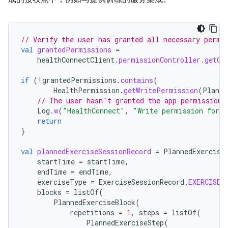
// Verify the user has granted all necessary permi
val
grantedPermissions
=
healthConnectClient
.
permissionController
.
getGr
if
(
!
grantedPermissions
.
contains
(
HealthPermission
.
getWritePermission
(
Planne
// The user hasn't granted the app permission 
Log
.
w
(
"HealthConnect"
,
"Write permission for P
return
}
val
plannedExerciseSessionRecord
=
PlannedExercise
startTime
=
startTime
,
endTime
=
endTime
,
exerciseType
=
ExerciseSessionRecord
.
EXERCISE_
blocks
=
listOf
(
PlannedExerciseBlock
(
repetitions
=
1
,
steps
=
listOf
(
PlannedExerciseStep
(