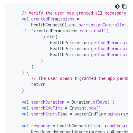
// Verify the user has granted all necessary p
val
grantedPermissions
=
healthConnectClient
.
permissionController
.
g
if
(
!
grantedPermissions
.
containsAll
(
listOf
(
HealthPermission
.
getReadPermission
HealthPermission
.
getReadPermission
HealthPermission
.
getReadPermission
)
)
)
{
// The user doesn't granted the app permis
return
}
val
searchDuration
=
Duration
.
ofDays
(
1
)
val
searchEndTime
=
Instant
.
now
()
val
searchStartTime
=
searchEndTime
.
minus
(
sear
val
response
=
healthConnectClient
.
readRecords
ReadRecordsRequest<ExerciseSessionRecord>
(