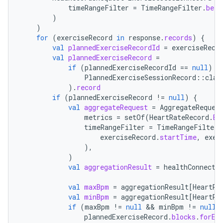
timeRangeFilter
=
TimeRangeFilter
.
betw
)
)
for
(
exerciseRecord
in
response
.
records
)
{
val
plannedExerciseRecordId
=
exerciseReco
val
plannedExerciseRecord
=
if
(
plannedExerciseRecordId
==
null
)
n
PlannedExerciseSessionRecord
::
clas
).
record
if
(
plannedExerciseRecord
!=
null
)
{
val
aggregateRequest
=
AggregateReques
metrics
=
setOf
(
HeartRateRecord
.
BP
timeRangeFilter
=
TimeRangeFilter
.
exerciseRecord
.
startTime
,
exer
),
)
val
aggregationResult
=
healthConnectC
val
maxBpm
=
aggregationResult
[
HeartRa
val
minBpm
=
aggregationResult
[
HeartRa
if
(
maxBpm
!=
null
 && 
minBpm
!=
null
)
plannedExerciseRecord
.
blocks
.
forEa