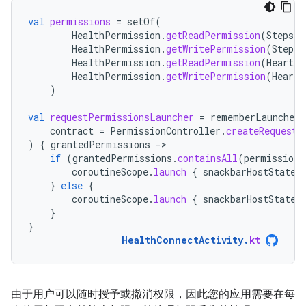
val
permissions
=
setOf
(
HealthPermission
.
getReadPermission
(
StepsRe
HealthPermission
.
getWritePermission
(
StepsR
HealthPermission
.
getReadPermission
(
HeartRa
HealthPermission
.
getWritePermission
(
HeartR
)
val
requestPermissionsLauncher
=
rememberLauncherF
contract
=
PermissionController
.
createRequestP
)
{
grantedPermissions
-
if
(
grantedPermissions
.
containsAll
(
permissions
coroutineScope
.
launch
{
snackbarHostState
.
}
else
{
coroutineScope
.
launch
{
snackbarHostState
.
}
}
HealthConnectActivity
.
kt
由于用户可以随时授予或撤消权限，因此您的应用需要在每