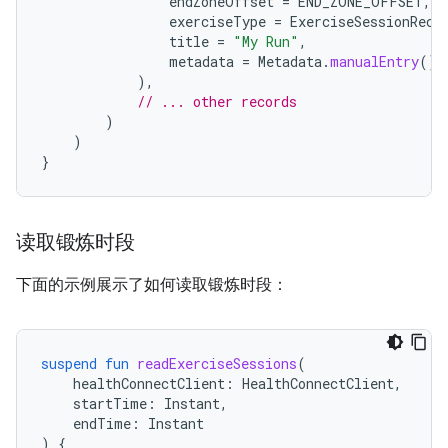
endZoneOffset
=
END_ZONE_OFFSET
,
exerciseType
=
ExerciseSessionReco
title
=
"My Run"
,
metadata
=
Metadata
.
manualEntry
()
),
// ... other records
)
)
}
读取锻炼时段
下面的示例展示了如何读取锻炼时段：
suspend
fun
readExerciseSessions
(
healthConnectClient
:
HealthConnectClient
,
startTime
:
Instant
,
endTime
:
Instant
)
{