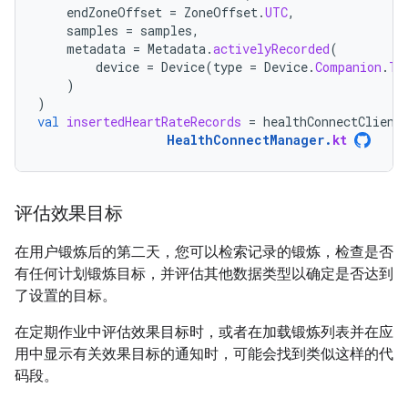
endZoneOffset
=
ZoneOffset
.
UTC
,
samples
=
samples
,
metadata
=
Metadata
.
activelyRecorded
(
device
=
Device
(
type
=
Device
.
Companion
.
TY
)
)
val
insertedHeartRateRecords
=
healthConnectClient
HealthConnectManager
.
kt
评估效果目标
在用户锻炼后的第二天，您可以检索记录的锻炼，检查是否
有任何计划锻炼目标，并评估其他数据类型以确定是否达到
了设置的目标。
在定期作业中评估效果目标时，或者在加载锻炼列表并在应
用中显示有关效果目标的通知时，可能会找到类似这样的代
码段。