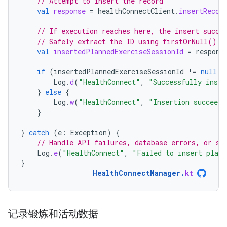
// Attempt to insert the record
val
response
=
healthConnectClient
.
insertRecor
// If execution reaches here, the insert succe
// Safely extract the ID using firstOrNull()
val
insertedPlannedExerciseSessionId
=
respons
if
(
insertedPlannedExerciseSessionId
!=
null
)
Log
.
d
(
"HealthConnect"
,
"Successfully inser
}
else
{
Log
.
w
(
"HealthConnect"
,
"Insertion succeede
}
}
catch
(
e
:
Exception
)
{
// Handle API failures, database errors, or sy
Log
.
e
(
"HealthConnect"
,
"Failed to insert plann
}
HealthConnectManager
.
kt
记录锻炼和活动数据