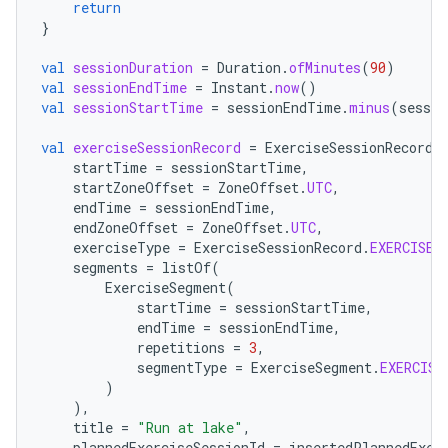
return
}
val
sessionDuration
=
Duration
.
ofMinutes
(
90
)
val
sessionEndTime
=
Instant
.
now
()
val
sessionStartTime
=
sessionEndTime
.
minus
(
sessio
val
exerciseSessionRecord
=
ExerciseSessionRecord
(
startTime
=
sessionStartTime
,
startZoneOffset
=
ZoneOffset
.
UTC
,
endTime
=
sessionEndTime
,
endZoneOffset
=
ZoneOffset
.
UTC
,
exerciseType
=
ExerciseSessionRecord
.
EXERCISE_
segments
=
listOf
(
ExerciseSegment
(
startTime
=
sessionStartTime
,
endTime
=
sessionEndTime
,
repetitions
=
3
,
segmentType
=
ExerciseSegment
.
EXERCISE
)
),
title
=
"Run at lake"
,
plannedExerciseSessionId
=
insertedPlannedExer