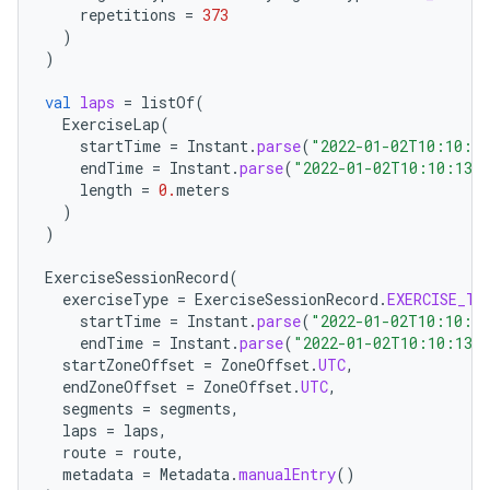
repetitions
=
373
)
)
val
laps
=
listOf
(
ExerciseLap
(
startTime
=
Instant
.
parse
(
"2022-01-02T10:10:1
endTime
=
Instant
.
parse
(
"2022-01-02T10:10:13Z
length
=
0.
meters
)
)
ExerciseSessionRecord
(
exerciseType
=
ExerciseSessionRecord
.
EXERCISE_TY
startTime
=
Instant
.
parse
(
"2022-01-02T10:10:1
endTime
=
Instant
.
parse
(
"2022-01-02T10:10:13Z
startZoneOffset
=
ZoneOffset
.
UTC
,
endZoneOffset
=
ZoneOffset
.
UTC
,
segments
=
segments
,
laps
=
laps
,
route
=
route
,
metadata
=
Metadata
.
manualEntry
()