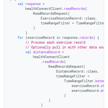
val
response
=
healthConnectClient
.
readRecords
(
ReadRecordsRequest
(
ExerciseSessionRecord
::
class
,
timeRangeFilter
=
TimeRangeFilter
.
)
)
for
(
exerciseRecord
in
response
.
records
)
{
// Process each exercise record
// Optionally pull in with other data sour
val
distanceRecord
=
healthConnectClient
.
readRecords
(
ReadRecordsRequest
(
DistanceRecord
::
class
,
timeRangeFilter
=
TimeRangeFilter
.
betwee
exerciseRecord
.
sta
exerciseRecord
.
end
)
)
)