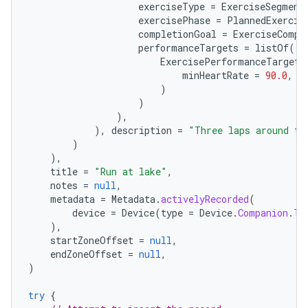
exerciseType
=
ExerciseSegment
exercisePhase
=
PlannedExercis
completionGoal
=
ExerciseCompl
performanceTargets
=
listOf
(
ExercisePerformanceTarget
.
minHeartRate
=
90.0
,
m
)
)
),
),
description
=
"Three laps around th
)
),
title
=
"Run at lake"
,
notes
=
null
,
metadata
=
Metadata
.
activelyRecorded
(
device
=
Device
(
type
=
Device
.
Companion
.
TY
),
startZoneOffset
=
null
,
endZoneOffset
=
null
,
)
try
{