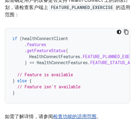
如需确定用户的设备是否支持 Health Connect 上的训练计
划，请检查客户端上
FEATURE_PLANNED_EXERCISE
的适用
范围：
if
(
healthConnectClient
.
features
.
getFeatureStatus
(
HealthConnectFeatures
.
FEATURE_PLANNED_EXERC
)
==
HealthConnectFeatures
.
FEATURE_STATUS_AVA
// Feature is available
}
else
{
// Feature isn't available
}
如需了解详情，请参阅
检查功能的适用范围
。