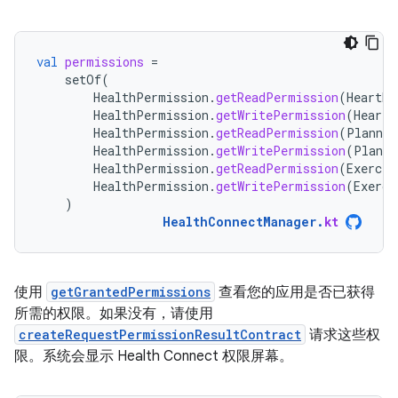
val
permissions
=
setOf
(
HealthPermission
.
getReadPermission
(
HeartRa
HealthPermission
.
getWritePermission
(
HeartR
HealthPermission
.
getReadPermission
(
Planned
HealthPermission
.
getWritePermission
(
Planne
HealthPermission
.
getReadPermission
(
Exercis
HealthPermission
.
getWritePermission
(
Exerci
)
HealthConnectManager
.
kt
使用
getGrantedPermissions
查看您的应用是否已获得
所需的权限。如果没有，请使用
createRequestPermissionResultContract
请求这些权
限。系统会显示 Health Connect 权限屏幕。