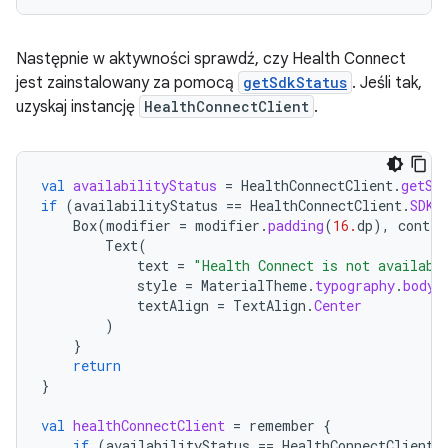
Następnie w aktywności sprawdź, czy Health Connect
jest zainstalowany za pomocą
getSdkStatus
. Jeśli tak,
uzyskaj instancję
HealthConnectClient
.
val
availabilityStatus
=
HealthConnectClient
.
getSd
if
(
availabilityStatus
==
HealthConnectClient
.
SDK_
Box
(
modifier
=
modifier
.
padding
(
16.
dp
),
conten
Text
(
text
=
"Health Connect is not availabl
style
=
MaterialTheme
.
typography
.
bodyL
textAlign
=
TextAlign
.
Center
)
}
return
}
val
healthConnectClient
=
remember
{
if
(
availabilityStatus
==
HealthConnectClient
.