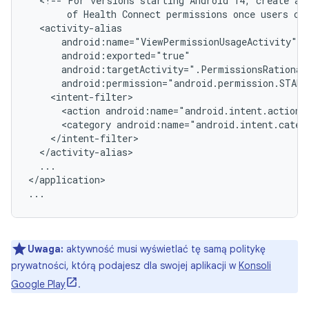
<!--
For
versions
starting
Android
14,
create
an
of
Health
Connect
permissions
once
users
cl
<action
android:name="android.intent.action.
<category
android:name="android.intent.categ
...

</application>

Uwaga:
aktywność musi wyświetlać tę samą politykę
prywatności, którą podajesz dla swojej aplikacji w
Konsoli
Google Play
.