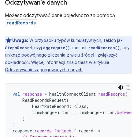
Odczytywanie danych
Możesz odczytywać dane pojedynczo za pomocą
readRecords
.
Uwaga:
W przypadku typów kumulatywnych, takich jak
, użyj
zamiast
, aby
StepsRecord
aggregate()
readRecords()
uniknąć podwójnego zliczania z wielu źródeł i zwiększyć
dokładność. Więcej informacji znajdziesz w artykule
Odczytywanie zagregowanych danych
.
val
response
=
healthConnectClient
.
readRecords
(
ReadRecordsRequest
(
HeartRateRecord
::
class
,
timeRangeFilter
=
TimeRangeFilter
.
between
(
)
)
response
.
records
.
forEach
{
record
-
/* Process records */