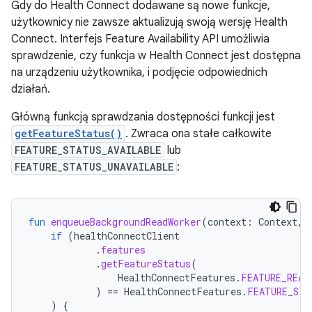
Gdy do Health Connect dodawane są nowe funkcje,
użytkownicy nie zawsze aktualizują swoją wersję Health
Connect. Interfejs Feature Availability API umożliwia
sprawdzenie, czy funkcja w Health Connect jest dostępna
na urządzeniu użytkownika, i podjęcie odpowiednich
działań.
Główną funkcją sprawdzania dostępności funkcji jest
getFeatureStatus()
. Zwraca ona stałe całkowite
FEATURE_STATUS_AVAILABLE
lub
FEATURE_STATUS_UNAVAILABLE
:
fun
enqueueBackgroundReadWorker
(
context
:
Context
,
if
(
healthConnectClient
.
features
.
getFeatureStatus
(
HealthConnectFeatures
.
FEATURE_READ
)
==
HealthConnectFeatures
.
FEATURE_STA
)
{