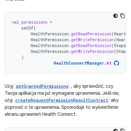
val
permissions
=
setOf
(
HealthPermission
.
getReadPermission
(
HeartRa
HealthPermission
.
getWritePermission
(
HeartR
HealthPermission
.
getReadPermission
(
StepsRe
HealthPermission
.
getWritePermission
(
StepsR
)
HealthConnectManager
.
kt
Użyj
getGrantedPermissions
, aby sprawdzić, czy
Twoja aplikacja ma już wymagane uprawnienia. Jeśli nie,
użyj
createRequestPermissionResultContract
aby
poprosić o te uprawnienia. Spowoduje to wyświetlenie
ekranu uprawnień Health Connect.