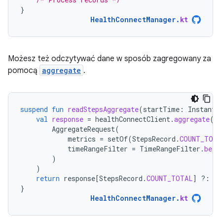
}
HealthConnectManager
.
kt
Możesz też odczytywać dane w sposób zagregowany za
pomocą
aggregate
.
suspend
fun
readStepsAggregate
(
startTime
:
Instant
,
val
response
=
healthConnectClient
.
aggregate
(
AggregateRequest
(
metrics
=
setOf
(
StepsRecord
.
COUNT_TOT
timeRangeFilter
=
TimeRangeFilter
.
betw
)
)
return
response
[
StepsRecord
.
COUNT_TOTAL
]
?:
0
}
HealthConnectManager
.
kt