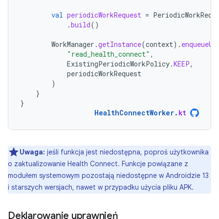
val
periodicWorkRequest
=
PeriodicWorkRequ
.
build
()
WorkManager
.
getInstance
(
context
).
enqueueUn
"read_health_connect"
,
ExistingPeriodicWorkPolicy
.
KEEP
,
periodicWorkRequest
)
}
}
HealthConnectWorker
.
kt
Uwaga:
jeśli funkcja jest niedostępna, poproś użytkownika
o zaktualizowanie Health Connect. Funkcje powiązane z
modułem systemowym pozostają niedostępne w Androidzie 13
i starszych wersjach, nawet w przypadku użycia pliku APK.
Deklarowanie uprawnień