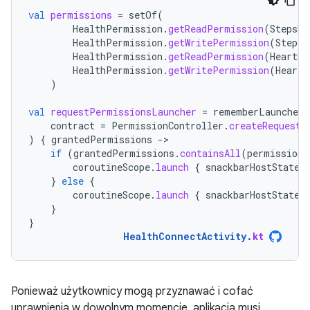
val
permissions
=
setOf
(
HealthPermission
.
getReadPermission
(
StepsRe
HealthPermission
.
getWritePermission
(
StepsR
HealthPermission
.
getReadPermission
(
HeartRa
HealthPermission
.
getWritePermission
(
HeartR
)
val
requestPermissionsLauncher
=
rememberLauncherF
contract
=
PermissionController
.
createRequestP
)
{
grantedPermissions
-
if
(
grantedPermissions
.
containsAll
(
permissions
coroutineScope
.
launch
{
snackbarHostState
.
}
else
{
coroutineScope
.
launch
{
snackbarHostState
.
}
}
HealthConnectActivity
.
kt
Ponieważ użytkownicy mogą przyznawać i cofać
uprawnienia w dowolnym momencie, aplikacja musi