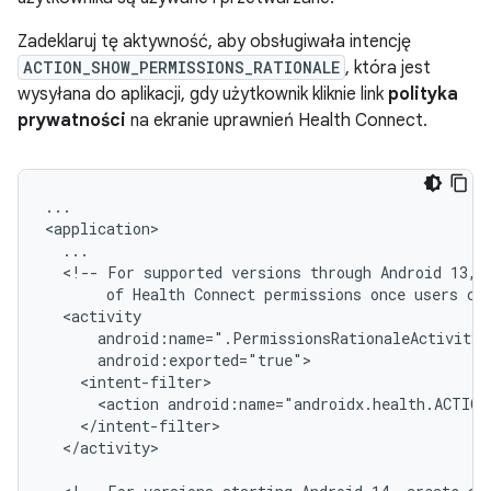
Zadeklaruj tę aktywność, aby obsługiwała intencję
ACTION_SHOW_PERMISSIONS_RATIONALE
, która jest
wysyłana do aplikacji, gdy użytkownik kliknie link
polityka
prywatności
na ekranie uprawnień Health Connect.
...

<!--
For
supported
versions
through
Android
13,
of
Health
Connect
permissions
once
users
cl
<action
android:name="androidx.health.ACTION
</activity>
