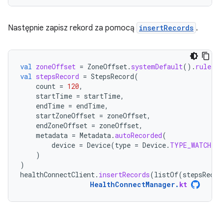
Następnie zapisz rekord za pomocą
insertRecords
.
val
zoneOffset
=
ZoneOffset
.
systemDefault
().
rules
.
val
stepsRecord
=
StepsRecord
(
count
=
120
,
startTime
=
startTime
,
endTime
=
endTime
,
startZoneOffset
=
zoneOffset
,
endZoneOffset
=
zoneOffset
,
metadata
=
Metadata
.
autoRecorded
(
device
=
Device
(
type
=
Device
.
TYPE_WATCH
)
)
)
healthConnectClient
.
insertRecords
(
listOf
(
stepsReco
HealthConnectManager
.
kt