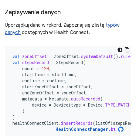
Zapisywanie danych
Uporządkuj dane w rekord. Zapoznaj się z listą
typów
danych
dostępnych w Health Connect.
val
zoneOffset
=
ZoneOffset
.
systemDefault
().
rules
.
val
stepsRecord
=
StepsRecord
(
count
=
120
,
startTime
=
startTime
,
endTime
=
endTime
,
startZoneOffset
=
zoneOffset
,
endZoneOffset
=
zoneOffset
,
metadata
=
Metadata
.
autoRecorded
(
device
=
Device
(
type
=
Device
.
TYPE_WATCH
)
)
)
healthConnectClient
.
insertRecords
(
listOf
(
stepsReco
HealthConnectManager
.
kt