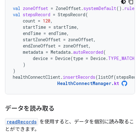
val
zoneOffset
=
ZoneOffset
.
systemDefault
().
rules
.
val
stepsRecord
=
StepsRecord
(
count
=
120
,
startTime
=
startTime
,
endTime
=
endTime
,
startZoneOffset
=
zoneOffset
,
endZoneOffset
=
zoneOffset
,
metadata
=
Metadata
.
autoRecorded
(
device
=
Device
(
type
=
Device
.
TYPE_WATCH
)
)
)
healthConnectClient
.
insertRecords
(
listOf
(
stepsReco
HealthConnectManager
.
kt
データを読み取る
readRecords
を使用すると、データを個別に読み取るこ
とができます。