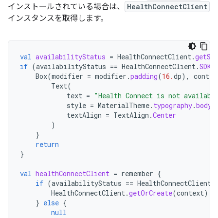
インストールされている場合は、
HealthConnectClient
インスタンスを取得します。
val
availabilityStatus
=
HealthConnectClient
.
getSd
if
(
availabilityStatus
==
HealthConnectClient
.
SDK_
Box
(
modifier
=
modifier
.
padding
(
16.
dp
),
conten
Text
(
text
=
"Health Connect is not availabl
style
=
MaterialTheme
.
typography
.
bodyL
textAlign
=
TextAlign
.
Center
)
}
return
}
val
healthConnectClient
=
remember
{
if
(
availabilityStatus
==
HealthConnectClient
.
HealthConnectClient
.
getOrCreate
(
context
)
}
else
{
null