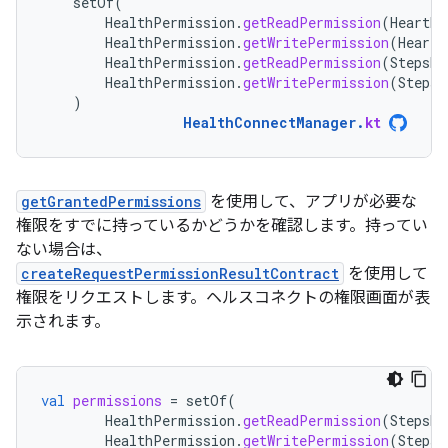
setOf
(
HealthPermission
.
getReadPermission
(
HeartRa
HealthPermission
.
getWritePermission
(
HeartR
HealthPermission
.
getReadPermission
(
StepsRe
HealthPermission
.
getWritePermission
(
StepsR
)
HealthConnectManager
.
kt
getGrantedPermissions
を使用して、アプリが必要な
権限をすでに持っているかどうかを確認します。持ってい
ない場合は、
createRequestPermissionResultContract
を使用して
権限をリクエストします。ヘルスコネクトの権限画面が表
示されます。
val
permissions
=
setOf
(
HealthPermission
.
getReadPermission
(
StepsRe
HealthPermission
.
getWritePermission
(
StepsR