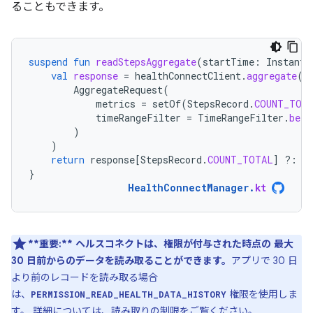
ることもできます。
suspend
fun
readStepsAggregate
(
startTime
:
Instant
,
val
response
=
healthConnectClient
.
aggregate
(
AggregateRequest
(
metrics
=
setOf
(
StepsRecord
.
COUNT_TOT
timeRangeFilter
=
TimeRangeFilter
.
betw
)
)
return
response
[
StepsRecord
.
COUNT_TOTAL
]
?:
0
}
HealthConnectManager
.
kt
**重要:**
ヘルスコネクトは、権限が付与された時点の 最大
30 日前からのデータを読み取ることができます。
アプリで 30 日
より前のレコードを読み取る場合
は、
権限を使用しま
PERMISSION_READ_HEALTH_DATA_HISTORY
す。 詳細については、
読み取りの制限
をご覧ください。