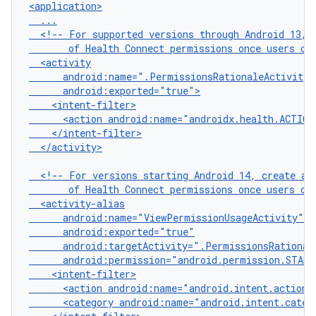
<!--
For
supported
versions
through
Android
13,
of
Health
Connect
permissions
once
users
cl
<action
android:name="androidx.health.ACTION
</activity>

<!--
For
versions
starting
Android
14,
create
an
of
Health
Connect
permissions
once
users
cl
<action
android:name="android.intent.action.
<category
android:name="android.intent.categ