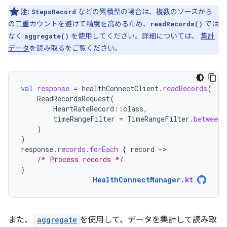
注:
などの累積型の場合は、複数のソースから
StepsRecord
の二重カウントを避けて精度を高めるため、
では
readRecords()
なく
を使用してください。詳細については、
集計
aggregate()
データ
を読み取るをご覧ください。
val
response
=
healthConnectClient
.
readRecords
(
ReadRecordsRequest
(
HeartRateRecord
::
class
,
timeRangeFilter
=
TimeRangeFilter
.
between
(
)
)
response
.
records
.
forEach
{
record
-
/* Process records */
}
HealthConnectManager
.
kt
また、
aggregate
を使用して、データを集計して読み取