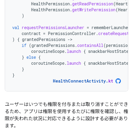
HealthPermission
.
getReadPermission
(
HeartRa
HealthPermission
.
getWritePermission
(
HeartR
)
val
requestPermissionsLauncher
=
rememberLauncherF
contract
=
PermissionController
.
createRequestP
)
{
grantedPermissions
-
if
(
grantedPermissions
.
containsAll
(
permissions
coroutineScope
.
launch
{
snackbarHostState
.
}
else
{
coroutineScope
.
launch
{
snackbarHostState
.
}
}
HealthConnectActivity
.
kt
ユーザーはいつでも権限を付与または取り消すことができ
るため、アプリは権限を使用するたびに権限を確認し、権
限が失われた状況に対応できるように設計する必要があり
ます。