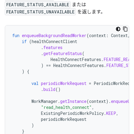
FEATURE_STATUS_AVAILABLE
または
FEATURE_STATUS_UNAVAILABLE
を返します。
fun
enqueueBackgroundReadWorker
(
context
:
Context
,
if
(
healthConnectClient
.
features
.
getFeatureStatus
(
HealthConnectFeatures
.
FEATURE_READ
)
==
HealthConnectFeatures
.
FEATURE_STA
)
{
val
periodicWorkRequest
=
PeriodicWorkRequ
.
build
()
WorkManager
.
getInstance
(
context
).
enqueueUn
"read_health_connect"
,
ExistingPeriodicWorkPolicy
.
KEEP
,
periodicWorkRequest
)
}