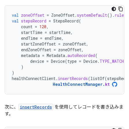
val
zoneOffset
=
ZoneOffset
.
systemDefault
().
rules
.
val
stepsRecord
=
StepsRecord
(
count
=
120
,
startTime
=
startTime
,
endTime
=
endTime
,
startZoneOffset
=
zoneOffset
,
endZoneOffset
=
zoneOffset
,
metadata
=
Metadata
.
autoRecorded
(
device
=
Device
(
type
=
Device
.
TYPE_WATCH
)
)
)
healthConnectClient
.
insertRecords
(
listOf
(
stepsReco
HealthConnectManager
.
kt
次に、
insertRecords
を使用してレコードを書き込みま
す。