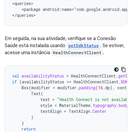
<package
android:name="com.google.android.apps
Em seguida, na sua atividade, verifique se a Conexão
Saúde está instalada usando
getSdkStatus
. Se estiver,
acesse uma instância
HealthConnectClient
.
val
availabilityStatus
=
HealthConnectClient
.
getSd
if
(
availabilityStatus
==
HealthConnectClient
.
SDK_
Box
(
modifier
=
modifier
.
padding
(
16.
dp
),
conten
Text
(
text
=
"Health Connect is not availabl
style
=
MaterialTheme
.
typography
.
bodyL
textAlign
=
TextAlign
.
Center
)
}
return