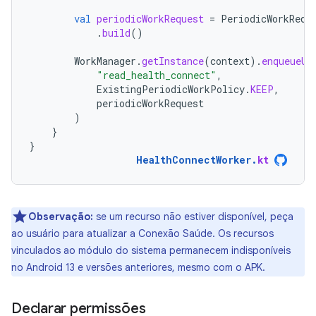
val
periodicWorkRequest
=
PeriodicWorkRequ
.
build
()
WorkManager
.
getInstance
(
context
).
enqueueUn
"read_health_connect"
,
ExistingPeriodicWorkPolicy
.
KEEP
,
periodicWorkRequest
)
}
}
HealthConnectWorker
.
kt
Observação:
se um recurso não estiver disponível, peça
ao usuário para atualizar a Conexão Saúde. Os recursos
vinculados ao módulo do sistema permanecem indisponíveis
no Android 13 e versões anteriores, mesmo com o APK.
Declarar permissões