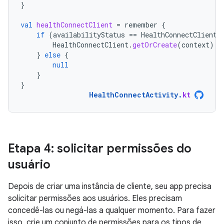
}
val
healthConnectClient
=
remember
{
if
(
availabilityStatus
==
HealthConnectClient
.
HealthConnectClient
.
getOrCreate
(
context
)
}
else
{
null
}
}
HealthConnectActivity
.
kt
Etapa 4: solicitar permissões do
usuário
Depois de criar uma instância de cliente, seu app precisa
solicitar permissões aos usuários. Eles precisam
concedê-las ou negá-las a qualquer momento. Para fazer
isso, crie um conjunto de permissões para os tipos de