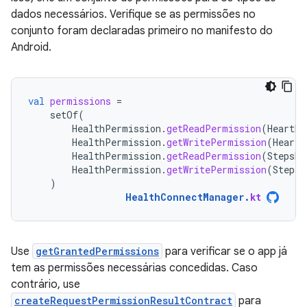
dados necessários. Verifique se as permissões no
conjunto foram declaradas primeiro no manifesto do
Android.
val
permissions
=
setOf
(
HealthPermission
.
getReadPermission
(
HeartRa
HealthPermission
.
getWritePermission
(
HeartR
HealthPermission
.
getReadPermission
(
StepsRe
HealthPermission
.
getWritePermission
(
StepsR
)
HealthConnectManager
.
kt
Use
getGrantedPermissions
para verificar se o app já
tem as permissões necessárias concedidas. Caso
contrário, use
createRequestPermissionResultContract
para