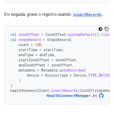
Em seguida, grave o registro usando
insertRecords
.
val
zoneOffset
=
ZoneOffset
.
systemDefault
().
rules
.
val
stepsRecord
=
StepsRecord
(
count
=
120
,
startTime
=
startTime
,
endTime
=
endTime
,
startZoneOffset
=
zoneOffset
,
endZoneOffset
=
zoneOffset
,
metadata
=
Metadata
.
autoRecorded
(
device
=
Device
(
type
=
Device
.
TYPE_WATCH
)
)
)
healthConnectClient
.
insertRecords
(
listOf
(
stepsReco
HealthConnectManager
.
kt