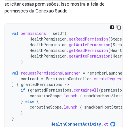
solicitar essas permissões. Isso mostra a tela de
permissões da Conexão Saúde.
val
permissions
=
setOf
(
HealthPermission
.
getReadPermission
(
StepsRe
HealthPermission
.
getWritePermission
(
StepsR
HealthPermission
.
getReadPermission
(
HeartRa
HealthPermission
.
getWritePermission
(
HeartR
)
val
requestPermissionsLauncher
=
rememberLauncherF
contract
=
PermissionController
.
createRequestP
)
{
grantedPermissions
-
if
(
grantedPermissions
.
containsAll
(
permissions
coroutineScope
.
launch
{
snackbarHostState
.
}
else
{
coroutineScope
.
launch
{
snackbarHostState
.
}
}
HealthConnectActivity
.
kt