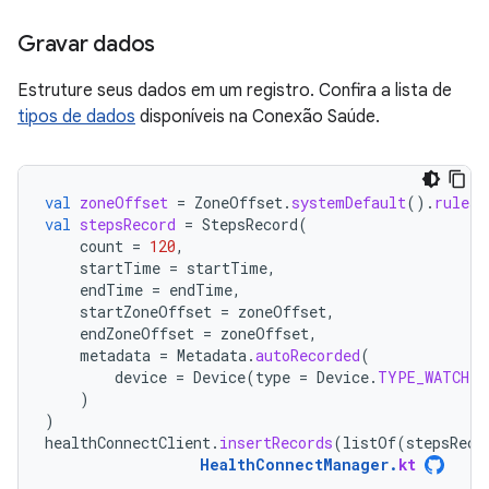
Gravar dados
Estruture seus dados em um registro. Confira a lista de
tipos de dados
disponíveis na Conexão Saúde.
val
zoneOffset
=
ZoneOffset
.
systemDefault
().
rules
.
val
stepsRecord
=
StepsRecord
(
count
=
120
,
startTime
=
startTime
,
endTime
=
endTime
,
startZoneOffset
=
zoneOffset
,
endZoneOffset
=
zoneOffset
,
metadata
=
Metadata
.
autoRecorded
(
device
=
Device
(
type
=
Device
.
TYPE_WATCH
)
)
)
healthConnectClient
.
insertRecords
(
listOf
(
stepsReco
HealthConnectManager
.
kt