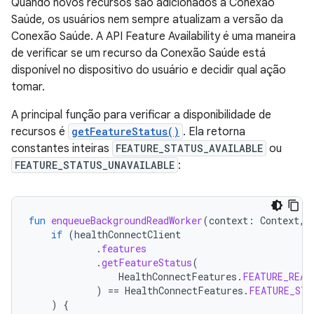
Quando novos recursos são adicionados à Conexão
Saúde, os usuários nem sempre atualizam a versão da
Conexão Saúde. A API Feature Availability é uma maneira
de verificar se um recurso da Conexão Saúde está
disponível no dispositivo do usuário e decidir qual ação
tomar.
A principal função para verificar a disponibilidade de
recursos é
getFeatureStatus()
. Ela retorna
constantes inteiras
FEATURE_STATUS_AVAILABLE
ou
FEATURE_STATUS_UNAVAILABLE
:
fun
enqueueBackgroundReadWorker
(
context
:
Context
,
if
(
healthConnectClient
.
features
.
getFeatureStatus
(
HealthConnectFeatures
.
FEATURE_READ
)
==
HealthConnectFeatures
.
FEATURE_STA
)
{