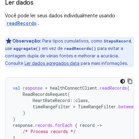
Ler dados
Você pode ler seus dados individualmente usando
readRecords
.
Observação:
Para tipos cumulativos, como
,
StepsRecord
use
em vez de
para evitar a
aggregate()
readRecords()
contagem dupla de várias fontes e melhorar a acurácia.
Consulte
Ler dados agregados data
para mais informações.
val
response
=
healthConnectClient
.
readRecords
(
ReadRecordsRequest
(
HeartRateRecord
::
class
,
timeRangeFilter
=
TimeRangeFilter
.
between
(
)
)
response
.
records
.
forEach
{
record
-
/* Process records */
}