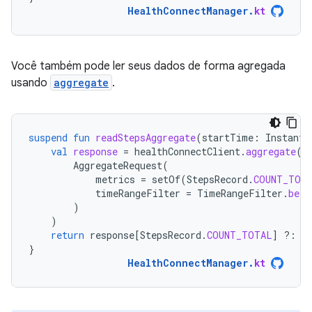
HealthConnectManager
.
kt
Você também pode ler seus dados de forma agregada
usando
aggregate
.
suspend
fun
readStepsAggregate
(
startTime
:
Instant
,
val
response
=
healthConnectClient
.
aggregate
(
AggregateRequest
(
metrics
=
setOf
(
StepsRecord
.
COUNT_TOT
timeRangeFilter
=
TimeRangeFilter
.
betw
)
)
return
response
[
StepsRecord
.
COUNT_TOTAL
]
?:
0
}
HealthConnectManager
.
kt