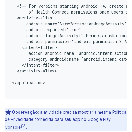
<!--
For
versions
starting
Android
14,
create
an
of
Health
Connect
permissions
once
users
cl
<action
android:name="android.intent.action.
<category
android:name="android.intent.categ
...

</application>

Observação:
a atividade precisa mostrar a mesma Política
de Privacidade fornecida para seu app no
Google Play
Console
.