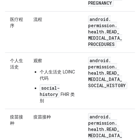
PREGNANCY
android
.
医疗程
流程
permission
.
序
health
.
READ
_
MEDICAL
_
DATA
_
PROCEDURES
android
.
个人生
观察
permission
.
活史
个人生活史 LOINC
health
.
READ
_
代码
MEDICAL
_
DATA
_
SOCIAL
_
HISTORY
social-
history
FHIR 类
别
android
.
疫苗接
疫苗接种
permission
.
种
health
.
READ
_
MEDICAL
_
DATA
_