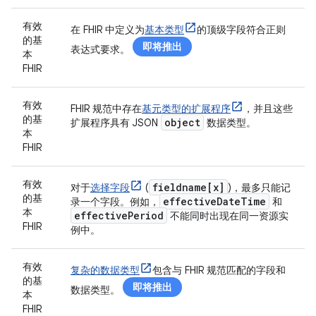
有效
在 FHIR 中定义为
基本类型
的顶级字段符合正则
的基
即将推出
表达式要求。
本
FHIR
有效
FHIR 规范中存在
基元类型的扩展程序
，并且这些
的基
object
扩展程序具有 JSON
数据类型。
本
FHIR
有效
fieldname[x]
对于
选择字段
(
)，最多只能记
的基
effective
Date
Time
录一个字段。例如，
和
本
effective
Period
不能同时出现在同一资源实
FHIR
例中。
有效
复杂的数据类型
包含与 FHIR 规范匹配的字段和
的基
即将推出
数据类型。
本
FHIR