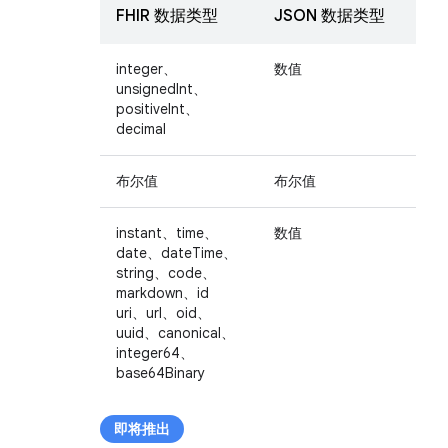
FHIR 数据类型
JSON 数据类型
integer、
数值
unsignedInt、
positiveInt、
decimal
布尔值
布尔值
instant、time、
数值
date、dateTime、
string、code、
markdown、id
uri、url、oid、
uuid、canonical、
integer64、
base64Binary
即将推出