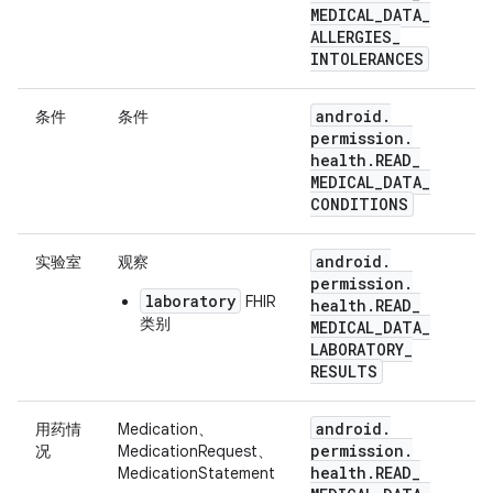
MEDICAL
_
DATA
_
ALLERGIES
_
INTOLERANCES
android
.
条件
条件
permission
.
health
.
READ
_
MEDICAL
_
DATA
_
CONDITIONS
android
.
实验室
观察
permission
.
laboratory
FHIR
health
.
READ
_
类别
MEDICAL
_
DATA
_
LABORATORY
_
RESULTS
android
.
用药情
Medication、
permission
.
况
MedicationRequest、
health
.
READ
_
MedicationStatement