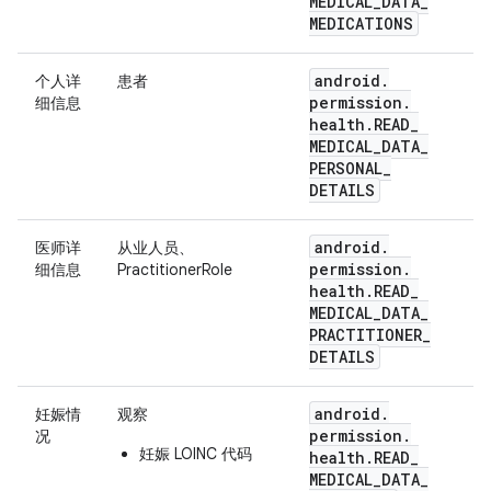
MEDICAL
_
DATA
_
MEDICATIONS
android
.
个人详
患者
permission
.
细信息
health
.
READ
_
MEDICAL
_
DATA
_
PERSONAL
_
DETAILS
android
.
医师详
从业人员、
permission
.
细信息
PractitionerRole
health
.
READ
_
MEDICAL
_
DATA
_
PRACTITIONER
_
DETAILS
android
.
妊娠情
观察
permission
.
况
妊娠 LOINC 代码
health
.
READ
_
MEDICAL
_
DATA
_