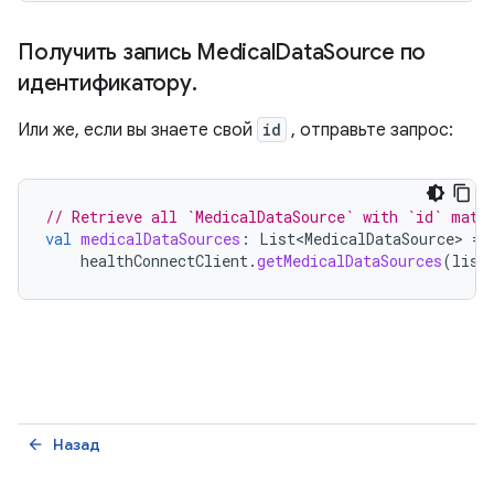
Получить запись Medical
Data
Source по
идентификатору
.
Или же, если вы знаете свой
id
, отправьте запрос:
// Retrieve all `MedicalDataSource` with `id` matc
val
medicalDataSources
:
List<MedicalDataSource>
=
healthConnectClient
.
getMedicalDataSources
(
list
Назад
arrow_back