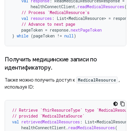
val
response
:
ReadMedicalResourcesResponse
=
healthConnectClient
.
readMedicalResources
(
r
// Process `MedicalResource`s
val
resources
:
List<MedicalResource>
=
respons
// Advance to next page
pageToken
=
response
.
nextPageToken
}
while
(
pageToken
!=
null
)
Получить медицинские записи по
идентификатору
.
Также можно получить доступ к
MedicalResource
,
используя ID:
// Retrieve `fhirResourceType` type `MedicalResour
// provided `MedicalDataSource`
val
retrievedMedicalResources
:
List<MedicalResourc
healthConnectClient
.
readMedicalResources
(