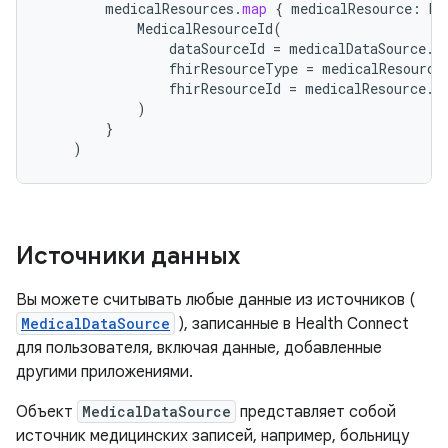
medicalResources
.
map
{
medicalResource
:
Me
MedicalResourceId
(
dataSourceId
=
medicalDataSource
.
i
fhirResourceType
=
medicalResource
fhirResourceId
=
medicalResource
.
i
)
}
)
Источники данных
Вы можете считывать любые данные из источников (
MedicalDataSource
), записанные в Health Connect
для пользователя, включая данные, добавленные
другими приложениями.
Объект
MedicalDataSource
представляет собой
источник медицинских записей, например, больницу