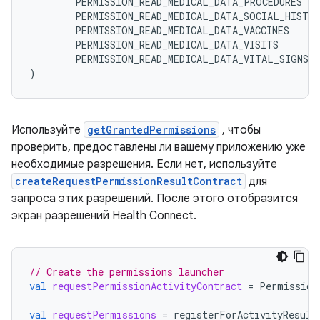
PERMISSION_READ_MEDICAL_DATA_PROCEDURES
PERMISSION_READ_MEDICAL_DATA_SOCIAL_HISTO
PERMISSION_READ_MEDICAL_DATA_VACCINES
PERMISSION_READ_MEDICAL_DATA_VISITS
PERMISSION_READ_MEDICAL_DATA_VITAL_SIGNS
)
Используйте
getGrantedPermissions
, чтобы
проверить, предоставлены ли вашему приложению уже
необходимые разрешения. Если нет, используйте
createRequestPermissionResultContract
для
запроса этих разрешений. После этого отобразится
экран разрешений Health Connect.
// Create the permissions launcher
val
requestPermissionActivityContract
=
Permission
val
requestPermissions
=
registerForActivityResult