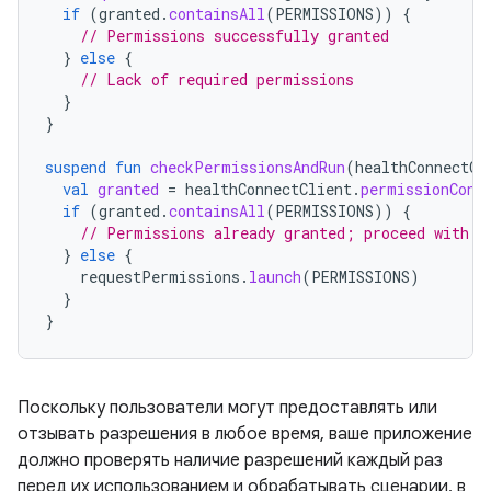
if
(
granted
.
containsAll
(
PERMISSIONS
))
{
// Permissions successfully granted
}
else
{
// Lack of required permissions
}
}
suspend
fun
checkPermissionsAndRun
(
healthConnectCl
val
granted
=
healthConnectClient
.
permissionCont
if
(
granted
.
containsAll
(
PERMISSIONS
))
{
// Permissions already granted; proceed with i
}
else
{
requestPermissions
.
launch
(
PERMISSIONS
)
}
}
Поскольку пользователи могут предоставлять или
отзывать разрешения в любое время, ваше приложение
должно проверять наличие разрешений каждый раз
перед их использованием и обрабатывать сценарии, в