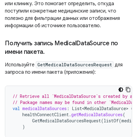
или клинику. Это помогает определить, откуда
поступили конкретные медицинские записи, что
полезно для фильтрации данных или отображения
информации об источнике пользователю.
Получить запись Medical
Data
Source по
имени пакета
.
Используйте
GetMedicalDataSourcesRequest
для
запроса по имени пакета (приложения):
// Retrieve all `MedicalDataSource`s created by an
// Package names may be found in other `MedicalDat
val
medicalDataSources
:
List<MedicalDataSource>
=
healthConnectClient
.
getMedicalDataSources
(
GetMedicalDataSourcesRequest
(
listOf
(
medica
)