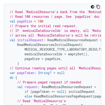
// Read `MedicalResource`s back from the `MedicalD
// Read 100 resources / page. See `pageSize` doc f
val
pageSize
=
100
// Prepare the initial read request.
// If `medicalDataSourceIds` is empty, all `Medica
// across all `MedicalDataSource`s will be retriev
val
initialRequest
:
ReadMedicalResourcesRequest
=
ReadMedicalResourcesInitialRequest
(
MEDICAL_RESOURCE_TYPE_LABORATORY_RESULTS
,
medicalDataSourceIds
=
emptySet
(),
pageSize
=
pageSize
,
)
// Continue reading pages until all `MedicalResour
var
pageToken
:
String?
=
null
do
{
// Prepare paged request if needed
val
request
:
ReadMedicalResourcesRequest
=
if
(
pageToken
==
null
)
initialRequest
else
ReadMedicalResourcesPageRequest
(
pageT
// Read `MedicalResource`s