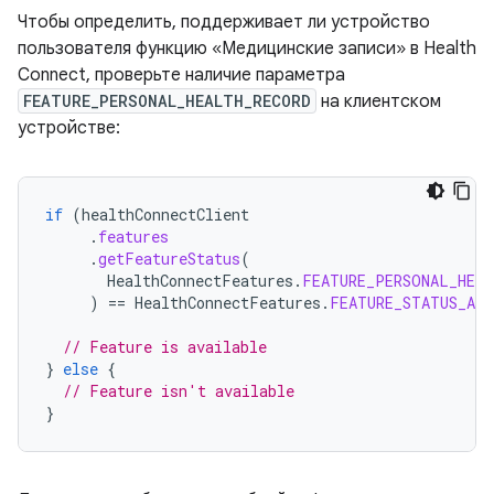
Чтобы определить, поддерживает ли устройство
пользователя функцию «Медицинские записи» в Health
Connect, проверьте наличие параметра
FEATURE_PERSONAL_HEALTH_RECORD
на клиентском
устройстве:
if
(
healthConnectClient
.
features
.
getFeatureStatus
(
HealthConnectFeatures
.
FEATURE_PERSONAL_HEAL
)
==
HealthConnectFeatures
.
FEATURE_STATUS_AVA
// Feature is available
}
else
{
// Feature isn't available
}