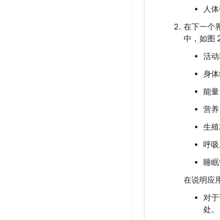
人体
在下一个
中，如图 
活动
身体
能量
营养
生殖
呼吸
睡眠
在说明应
对于
处。