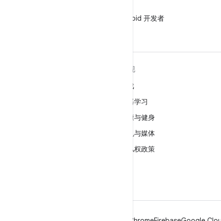
微信
在微信中关注 Android 开发者
关于 ANDROID
发现
Android
游戏
适用于企业的 Android
机器学习
安全
健康与健身
源代码
相机与媒体
新闻
隐私权政策
博客
5G
播客
Android
Chrome
Firebase
Google Clou