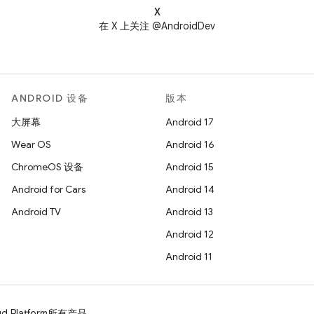
X
在 X 上关注 @AndroidDev
ANDROID 设备
版本
大屏幕
Android 17
Wear OS
Android 16
ChromeOS 设备
Android 15
Android for Cars
Android 14
Android TV
Android 13
Android 12
Android 11
d Platform
所有产品