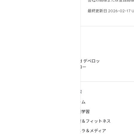
会社の商標または登録商
最終更新日 2026-02-17 
WeChat
WeChat で Android デベロッ
パーをフォロー
ANDROID の詳細
探索
Android
ゲーム
エンタープライズ向け Android
機械学習
セキュリティ
健康＆フィットネス
ソース
カメラ＆メディア