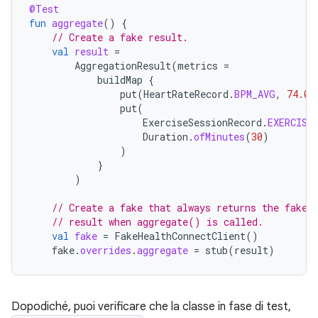
@Test
fun
aggregate
()
{
// Create a fake result.
val
result
=
AggregationResult
(
metrics
=
buildMap
{
put
(
HeartRateRecord
.
BPM_AVG
,
74.0
)
put
(
ExerciseSessionRecord
.
EXERCISE
Duration
.
ofMinutes
(
30
)
)
}
)
// Create a fake that always returns the fake
// result when aggregate() is called.
val
fake
=
FakeHealthConnectClient
()
fake
.
overrides
.
aggregate
=
stub
(
result
)
Dopodiché, puoi verificare che la classe in fase di test,