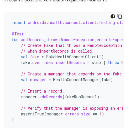
in quanto possono verificarsi in qualsiasi momento.
import
androidx.health.connect.client.testing.stub
@Test
fun
addRecords_throwsRemoteException_errorIsExpose
// Create Fake that throws a RemoteException
// when insertRecords is called.
val
fake
=
FakeHealthConnectClient
()
fake
.
overrides
.
insertRecords
=
stub
{
throw
Re
// Create a manager that depends on the fake.
val
manager
=
HealthConnectManager
(
fake
)
// Insert a record.
manager
.
addRecords
(
fakeRunRecord1
)
// Verify that the manager is exposing an erro
assertTrue
(
manager
.
errors
.
size
==
1
)
}