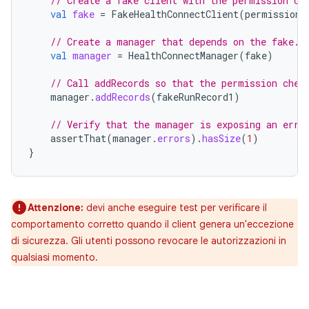
// Create a fake client with the permission co
val
fake
=
FakeHealthConnectClient
(
permissionC
// Create a manager that depends on the fake.
val
manager
=
HealthConnectManager
(
fake
)
// Call addRecords so that the permission chec
manager
.
addRecords
(
fakeRunRecord1
)
// Verify that the manager is exposing an erro
assertThat
(
manager
.
errors
).
hasSize
(
1
)
}
Attenzione:
devi anche eseguire test per verificare il
comportamento corretto quando il client genera un'eccezione
di sicurezza. Gli utenti possono revocare le autorizzazioni in
qualsiasi momento.