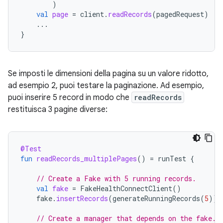
)
val
page
=
client
.
readRecords
(
pagedRequest
)
...
}
Se imposti le dimensioni della pagina su un valore ridotto,
ad esempio 2, puoi testare la paginazione. Ad esempio,
puoi inserire 5 record in modo che
readRecords
restituisca 3 pagine diverse:
@Test
fun
readRecords_multiplePages
()
=
runTest
{
// Create a Fake with 5 running records.
val
fake
=
FakeHealthConnectClient
()
fake
.
insertRecords
(
generateRunningRecords
(
5
))
// Create a manager that depends on the fake.