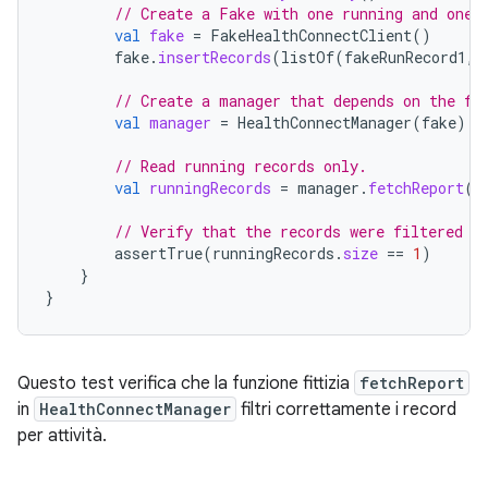
// Create a Fake with one running and one 
val
fake
=
FakeHealthConnectClient
()
fake
.
insertRecords
(
listOf
(
fakeRunRecord1
,
// Create a manager that depends on the fa
val
manager
=
HealthConnectManager
(
fake
)
// Read running records only.
val
runningRecords
=
manager
.
fetchReport
(
a
// Verify that the records were filtered c
assertTrue
(
runningRecords
.
size
==
1
)
}
}
Questo test verifica che la funzione fittizia
fetchReport
in
HealthConnectManager
filtri correttamente i record
per attività.