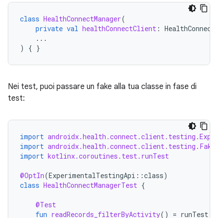
class
HealthConnectManager
(
private
val
healthConnectClient
:
HealthConnect
...
)
{
}
Nei test, puoi passare un fake alla tua classe in fase di
test:
import
androidx.health.connect.client.testing.Expe
import
androidx.health.connect.client.testing.Fake
import
kotlinx.coroutines.test.runTest
@OptIn
(
ExperimentalTestingApi
::
class
)
class
HealthConnectManagerTest
{
@Test
fun
readRecords_filterByActivity
()
=
runTest
{