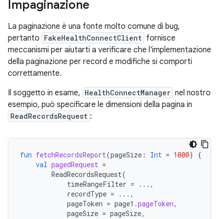
Impaginazione
La paginazione è una fonte molto comune di bug,
pertanto
FakeHealthConnectClient
fornisce
meccanismi per aiutarti a verificare che l'implementazione
della paginazione per record e modifiche si comporti
correttamente.
Il soggetto in esame,
HealthConnectManager
nel nostro
esempio, può specificare le dimensioni della pagina in
ReadRecordsRequest
:
fun
fetchRecordsReport
(
pageSize
:
Int
=
1000
)
{
val
pagedRequest
=
ReadRecordsRequest
(
timeRangeFilter
=
...,
recordType
=
...,
pageToken
=
page1
.
pageToken
,
pageSize
=
pageSize
,