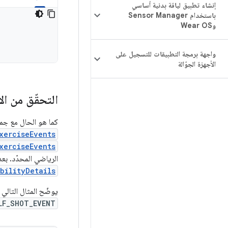
إنشاء تطبيق لياقة بدنية أساسي
باستخدام Sensor Manager
وWear OS
واجهة برمجة التطبيقات للتسجيل على
الأجهزة الجوّالة
التحقّق من ال
كما هو الحال مع جمي
xerciseEvents
xerciseEvents
الرياضي المحدّد. بعد 
bilityDetails
يوضّح المثال التالي 
LF_SHOT_EVENT