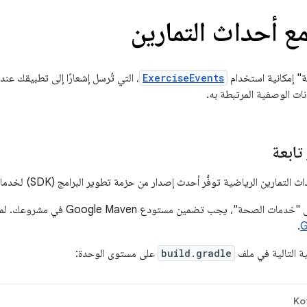
مع أحداث التمارين
" إمكانية استخدام
ExerciseEvents
، التي تُرسل إشعارًا إلى تطبيقك عن
انات الوصفية المرتبطة به.
تابعة
تمارين الرياضية توفُّر أحدث إصدار من حزمة تطوير البرامج (SDK) لخدمات الصحة.
"، يجب تضمين مستودع Google Maven في مشروعك. لمزيد من المعلومات، راجِع
.
ية التالية في ملف
build.gradle
على مستوى الوحدة:
Kot