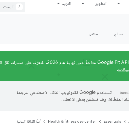
التطوير
المزيد
/
نماذج
منتدى
ستظل واجهات Google Fit API متاحةً حتى نهاية عام 2026.
بيانات
.
تستخدم Google تكنولوجيا الذكاء الاصطناعي لترجمة
تك المفضّلة، وقد تتضمّن بعض الأخطاء.
Essentials
Health & fitness dev center
أدلّة اللياقة البدنية