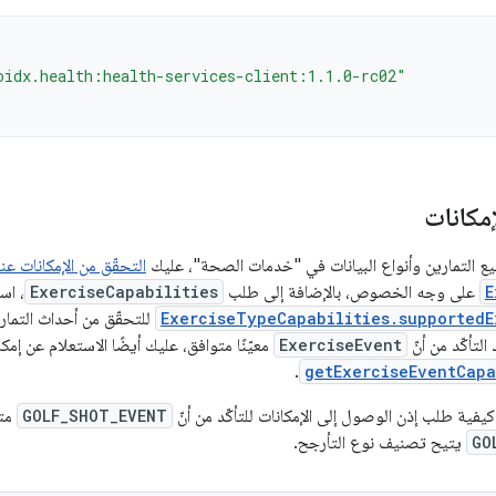
oidx.health:health-services-client:1.1.0-rc02"
إمكانات
ع التمارين وأنواع البيانات في "خدمات الصحة"، عليك
التحقّق من الإمكانات عن
E
على وجه الخصوص، بالإضافة إلى طلب
ExerciseCapabilities
، اس
ExerciseTypeCapabilities.supportedE
للتحقّق من أحداث التماري
التأكّد من أنّ
ExerciseEvent
معيّنًا متوافق، عليك أيضًا الاستعلام عن إم
.
getExerciseEventCapa
كيفية طلب إذن الوصول إلى الإمكانات للتأكّد من أنّ
GOLF_SHOT_EVENT
متو
GO
يتيح تصنيف نوع التأرجح.