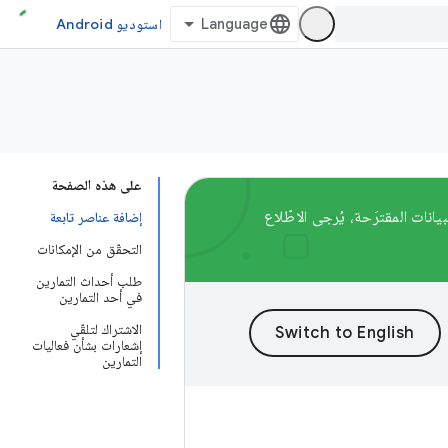
استوديو Android
على هذه الصفحة
 للتعرّف على مسارات نقل البيانات المقترَحة، يُرجى الاطّلاع
إضافة عناصر تابعة
التحقّق من الإمكانات
طلب أحداث التمارين
في أحد التمارين
الاشتراك لتلقّي
إشعارات بشأن فعاليات
التمارين