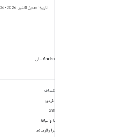
تاريخ التعديل الأخير: 2026-06-19 (حسب التوقيت العالمي المتفَّق عليه)
WeChat
متابعة مطوّري برامج Android على
WeChat
مزيد من المعلومات حول نظام
استكشاف
التشغيل ANDROID
ألعاب فيديو
Android
تعلُم الآلة
Android for Enterprise
الصحة واللياقة
الأمان
الكاميرا والوسائط
المصدر