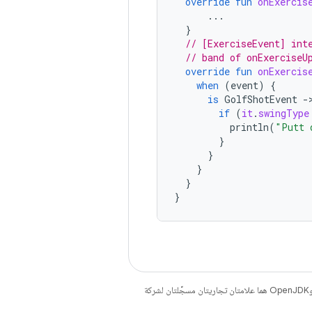
override
fun
onExercis
...
}
// [ExerciseEvent] int
// band of onExerciseU
override
fun
onExercis
when
(
event
)
{
is
GolfShotEvent
-
if
(
it
.
swingType
println
(
"Putt 
}
}
}
}
}
. إنّ Java وOpenJDK هما علامتان تجاريتان مسجَّلتان لشركة