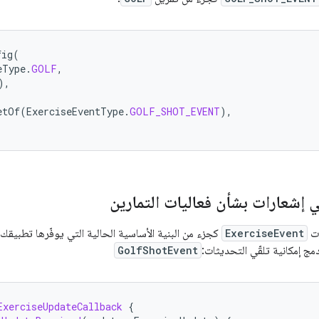
fig
(
eType
.
GOLF
,
),
etOf
(
ExerciseEventType
.
GOLF_SHOT_EVENT
),
ّي إشعارات بشأن فعاليات التمارين
ات
ExerciseEvent
كجزء من البنية الأساسية الحالية التي يوفّرها تطبيقك
دمج إمكانية تلقّي التحديثات:
GolfShotEvent
ExerciseUpdateCallback
{