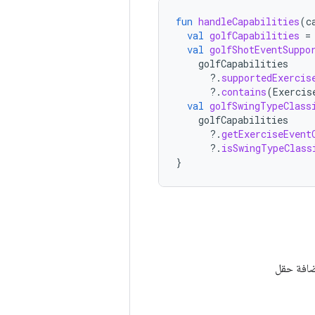
fun
handleCapabilities
(
c
val
golfCapabilities
=
val
golfShotEventSuppo
golfCapabilities
?.
supportedExercis
?.
contains
(
Exercis
val
golfSwingTypeClass
golfCapabilities
?.
getExerciseEvent
?.
isSwingTypeClass
}
افة حقل