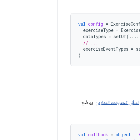
val
config
=
ExerciseCon
exerciseType
=
Exercis
dataTypes
=
setOf
(....
// ...
exerciseEventTypes
=
s
)
لتلقّي تحديثات التمارين
. يوضّح
val
callback
=
object
: