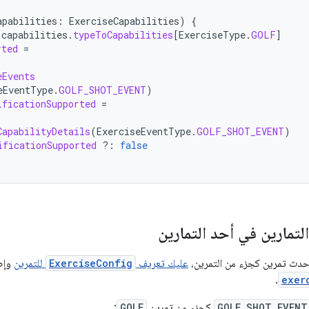
apabilities
:
ExerciseCapabilities
)
{
capabilities
.
typeToCapabilities
[
ExerciseType
.
GOLF
]
rted
=
eEvents
eEventType
.
GOLF_SHOT_EVENT
)
ificationSupported
=
CapabilityDetails
(
ExerciseEventType
.
GOLF_SHOT_EVENT
)
ificationSupported
?:
false
تمارين في أحد التمارين
حدث تمرين كجزء من التمرين،
عليك تعريف
ExerciseConfig
للتمرين
وإض
.
exer
GOLF_SHOT_EVENT
كجزء من تمرين
GOLF
: