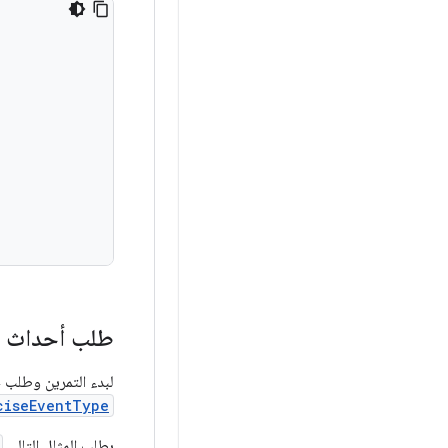
طلب أحداث ال
لبدء التمرين وطلب 
ciseEventType
يطلب المثال التالي