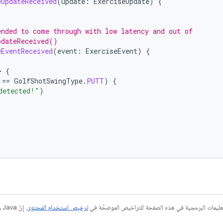
eUpdateReceived
(
update
:
ExerciseUpdate
)
{
ended to come through with low latency and out of
pdateReceived()
eEventReceived
(
event
:
ExerciseEvent
)
{
>
{
==
GolfShotSwingType
.
PUTT
)
{
detected!"
)
عليمات البرمجية في هذه الصفحة للتراخيص الموضحّة في
ترخيص استخدام المحتوى