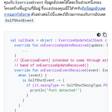
คุณรับ
ExerciseEvent
ข้อมูลอัปเดตได้โดยเป็นส่วนหนึ่งของ
โครงสร้างพื้นฐานที่มีอยู่ ซึ่งแอปของคุณมีไว้สำหรับ
รับข้อมูลอัปเดต
การออกกำลังกาย
ตัวอย่างต่อไปนี้แสดงวิธีรวมการรองรับการอัปเดต
GolfShotEvent
val
callback
=
object
:
ExerciseUpdateCallback
{
override
fun
onExerciseUpdateReceived
(
update
:
Ex
...
}
// [ExerciseEvent] intended to come through with
// band of onExerciseUpdateReceived()
override
fun
onExerciseEventReceived
(
event
:
Exer
when
(
event
)
{
is
GolfShotEvent
-
>
{
if
(
it
.
swingType
==
GolfShotSwingType
.
PUTT
println
(
"Putt detected!"
)
}
}
}
}