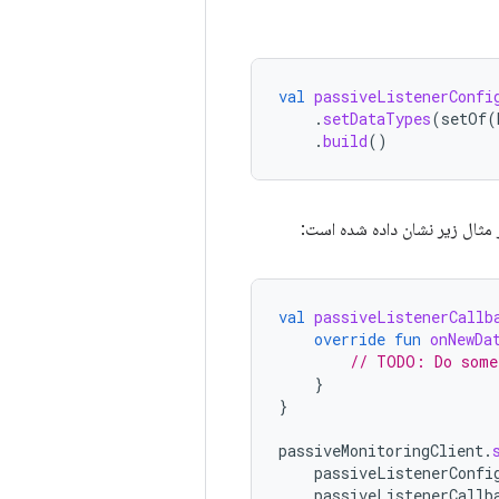
val
passiveListenerConfi
.
setDataTypes
(
setOf
(
.
build
()
 مثال زیر نشان داده شده است:
val
passiveListenerCallb
override
fun
onNewDa
// TODO: Do some
}
}
passiveMonitoringClient
.
passiveListenerConfi
passiveListenerCallb