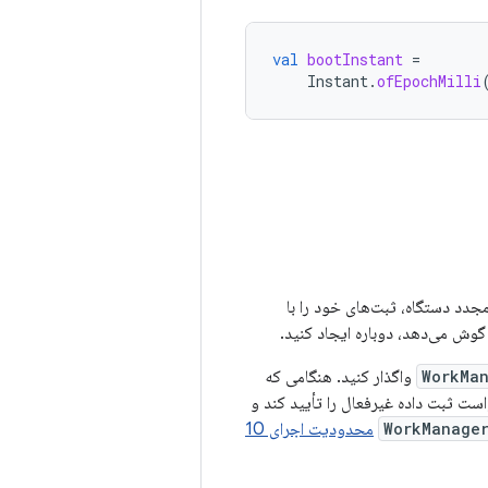
val
bootInstant
=
Instant
.
ofEpochMilli
 مجدد دستگاه، ثبت‌های خود را با
وش می‌دهد، دوباره ایجاد کنید.
WorkMa
واگذار کنید. هنگامی که
یه یا بیشتر طول بکشد تا درخواست ثبت داده غیرفعال را تأیید کند و
WorkManage
محدودیت اجرای 10