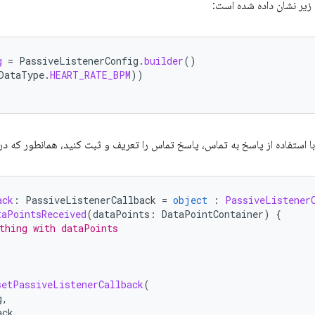
 زیر نشان داده شده است:
g
=
PassiveListenerConfig
.
builder
()
DataType
.
HEART_RATE_BPM
))
 با استفاده از پاسخ به تماس، پاسخ تماس را تعریف و ثبت کنید، همانطور که در
ack
:
PassiveListenerCallback
=
object
:
PassiveListener
taPointsReceived
(
dataPoints
:
DataPointContainer
)
{
thing with dataPoints
setPassiveListenerCallback
(
g
,
ack