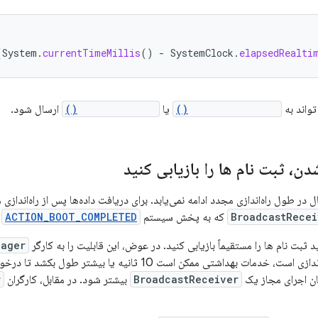
(
System
.
currentTimeMillis
()
-
SystemClock
.
elapsedRealti
واند به
getStartInstant()
یا
getEndInstant()
ارسال شود.
، ثبت نام ها را بازیابی کنید
 در طول راه‌اندازی مجدد ادامه نمی‌یابد. برای دریافت داده‌ها پس از راه‌اندازی
BroadcastRecei
که به پخش سیستم
ACTION_BOOT_COMPLETED
گ
 ثبت نام ها را مستقیماً بازیابی کنید. در عوض، این قابلیت را به کارگر
nager
دستگاه در حال راه اندازی است، خدمات بهداشتی ممکن است 10 ثان
ان اجرای مجاز یک
BroadcastReceiver
بیشتر شود. در مقابل، کارگران
r