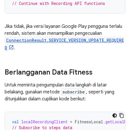
// Continue with Recording API functions
Jika tidak, jika versi layanan Google Play pengguna terlalu
rendah, sistem akan menampilkan pengecualian
ConnectionResult.SERVICE_VERSION_UPDATE_REQUIRE
D
.
Berlangganan Data Fitness
Untuk meminta pengumpulan data langkah di latar
belakang, gunakan metode
subscribe
, seperti yang
ditunjukkan dalam cuplikan kode berikut:
val
localRecordingClient
=
FitnessLocal
.
getLocalRe
// Subscribe to steps data