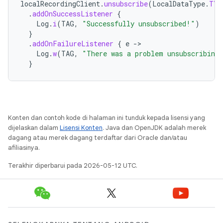
localRecordingClient
.
unsubscribe
(
LocalDataType
.
TYP
.
addOnSuccessListener
{
Log
.
i
(
TAG
,
"Successfully unsubscribed!"
)
}
.
addOnFailureListener
{
e
-
Log
.
w
(
TAG
,
"There was a problem unsubscribing
}
Konten dan contoh kode di halaman ini tunduk kepada lisensi yang
dijelaskan dalam
Lisensi Konten
. Java dan OpenJDK adalah merek
dagang atau merek dagang terdaftar dari Oracle dan/atau
afiliasinya.
Terakhir diperbarui pada 2026-05-12 UTC.