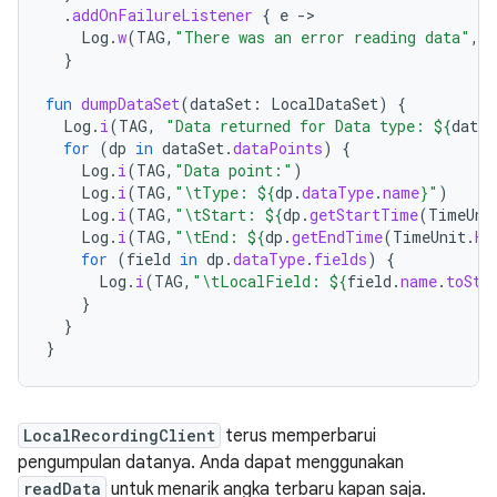
.
addOnFailureListener
{
e
-
Log
.
w
(
TAG
,
"There was an error reading data"
,
e
}
fun
dumpDataSet
(
dataSet
:
LocalDataSet
)
{
Log
.
i
(
TAG
,
"Data returned for Data type: 
${
dataS
for
(
dp
in
dataSet
.
dataPoints
)
{
Log
.
i
(
TAG
,
"Data point:"
)
Log
.
i
(
TAG
,
"\tType: 
${
dp
.
dataType
.
name
}
"
)
Log
.
i
(
TAG
,
"\tStart: 
${
dp
.
getStartTime
(
TimeUni
Log
.
i
(
TAG
,
"\tEnd: 
${
dp
.
getEndTime
(
TimeUnit
.
HO
for
(
field
in
dp
.
dataType
.
fields
)
{
Log
.
i
(
TAG
,
"\tLocalField: 
${
field
.
name
.
toStr
}
}
}
LocalRecordingClient
terus memperbarui
pengumpulan datanya. Anda dapat menggunakan
readData
untuk menarik angka terbaru kapan saja.