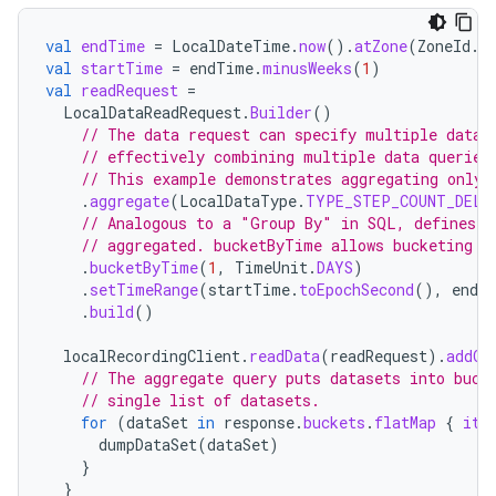
val
endTime
=
LocalDateTime
.
now
().
atZone
(
ZoneId
.
s
val
startTime
=
endTime
.
minusWeeks
(
1
)
val
readRequest
=
LocalDataReadRequest
.
Builder
()
// The data request can specify multiple data 
// effectively combining multiple data queries
// This example demonstrates aggregating only 
.
aggregate
(
LocalDataType
.
TYPE_STEP_COUNT_DELT
// Analogous to a "Group By" in SQL, defines h
// aggregated. bucketByTime allows bucketing b
.
bucketByTime
(
1
,
TimeUnit
.
DAYS
)
.
setTimeRange
(
startTime
.
toEpochSecond
(),
endT
.
build
()
localRecordingClient
.
readData
(
readRequest
).
addOn
// The aggregate query puts datasets into buck
// single list of datasets.
for
(
dataSet
in
response
.
buckets
.
flatMap
{
it
.
dumpDataSet
(
dataSet
)
}
}