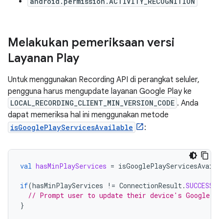
android.permission.ACTIVITY_RECOGNITION
Melakukan pemeriksaan versi
Layanan Play
Untuk menggunakan Recording API di perangkat seluler,
pengguna harus mengupdate layanan Google Play ke
LOCAL_RECORDING_CLIENT_MIN_VERSION_CODE
. Anda
dapat memeriksa hal ini menggunakan metode
isGooglePlayServicesAvailable
:
val
hasMinPlayServices
=
isGooglePlayServicesAvail
if
(
hasMinPlayServices
!=
ConnectionResult
.
SUCCESS
)
// Prompt user to update their device's Google P
}