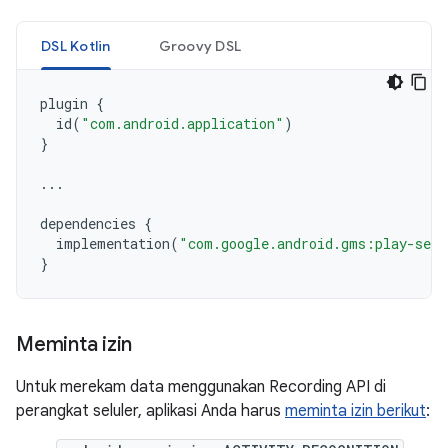
DSL Kotlin
Groovy DSL
plugin
{
id
(
"com.android.application"
)
}
...
dependencies
{
implementation
(
"com.google.android.gms:play-serv
}
Meminta izin
Untuk merekam data menggunakan Recording API di
perangkat seluler, aplikasi Anda harus
meminta izin berikut
: