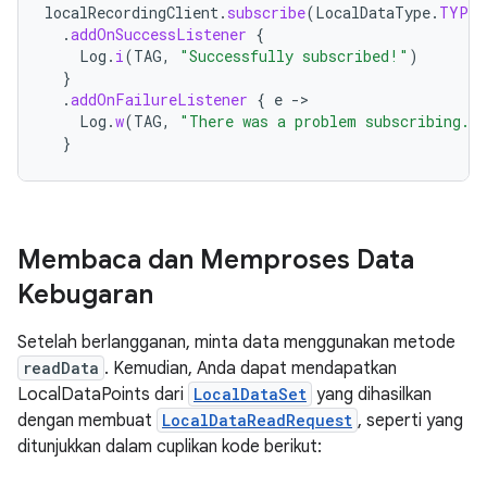
localRecordingClient
.
subscribe
(
LocalDataType
.
TYPE_
.
addOnSuccessListener
{
Log
.
i
(
TAG
,
"Successfully subscribed!"
)
}
.
addOnFailureListener
{
e
-
Log
.
w
(
TAG
,
"There was a problem subscribing."
}
Membaca dan Memproses Data
Kebugaran
Setelah berlangganan, minta data menggunakan metode
readData
. Kemudian, Anda dapat mendapatkan
LocalDataPoints dari
LocalDataSet
yang dihasilkan
dengan membuat
LocalDataReadRequest
, seperti yang
ditunjukkan dalam cuplikan kode berikut: