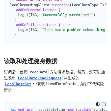
localRecordingClient
.
subscribe
(
LocalDataType
.
TYPE_
.
addOnSuccessListener
{
Log
.
i
(
TAG
,
"Successfully subscribed!"
)
}
.
addOnFailureListener
{
e
-
Log
.
w
(
TAG
,
"There was a problem subscribing."
}
读取和处理健身数据
订阅后，使用
readData
方法请求数据。然后，您可以通
过发出
LocalDataReadRequest
从生成的
LocalDataSet
中获取 LocalDataPoints，如以下代码段
所示：
val
endTime
=
LocalDateTime
.
now
().
atZone
(
ZoneId
.
s