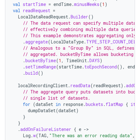
val
startTime
=
endTime
.
minusWeeks
(
1
)
val
readRequest
=
LocalDataReadRequest
.
Builder
()
// The data request can specify multiple data 
// effectively combining multiple data queries
// This example demonstrates aggregating only 
.
aggregate
(
LocalDataType
.
TYPE_STEP_COUNT_DELT
// Analogous to a "Group By" in SQL, defines h
// aggregated. bucketByTime allows bucketing b
.
bucketByTime
(
1
,
TimeUnit
.
DAYS
)
.
setTimeRange
(
startTime
.
toEpochSecond
(),
endT
.
build
()
localRecordingClient
.
readData
(
readRequest
).
addOn
// The aggregate query puts datasets into buck
// single list of datasets.
for
(
dataSet
in
response
.
buckets
.
flatMap
{
it
.
dumpDataSet
(
dataSet
)
}
}
.
addOnFailureListener
{
e
-
Log
.
w
(
TAG
,
"There was an error reading data"
,
e