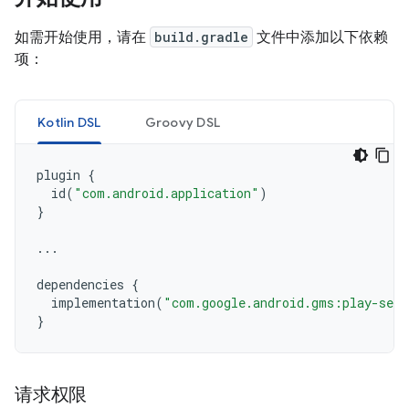
如需开始使用，请在
build.gradle
文件中添加以下依赖
项：
Kotlin DSL
Groovy DSL
plugin
{
id
(
"com.android.application"
)
}
...
dependencies
{
implementation
(
"com.google.android.gms:play-serv
}
请求权限