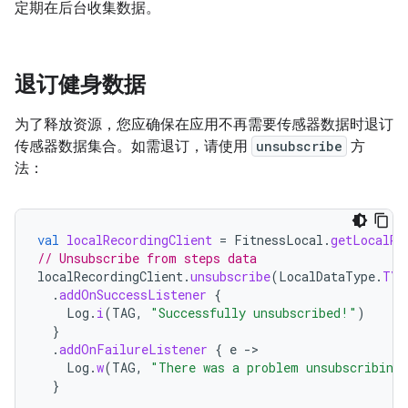
定期在后台收集数据。
退订健身数据
为了释放资源，您应确保在应用不再需要传感器数据时退订
传感器数据集合。如需退订，请使用
unsubscribe
方
法：
val
localRecordingClient
=
FitnessLocal
.
getLocalRe
// Unsubscribe from steps data
localRecordingClient
.
unsubscribe
(
LocalDataType
.
TYP
.
addOnSuccessListener
{
Log
.
i
(
TAG
,
"Successfully unsubscribed!"
)
}
.
addOnFailureListener
{
e
-
Log
.
w
(
TAG
,
"There was a problem unsubscribing
}