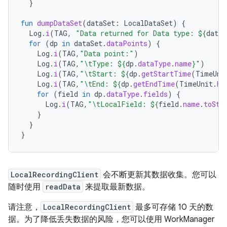
}
fun
dumpDataSet
(
dataSet
:
LocalDataSet
)
{
Log
.
i
(
TAG
,
"Data returned for Data type: 
${
dataS
for
(
dp
in
dataSet
.
dataPoints
)
{
Log
.
i
(
TAG
,
"Data point:"
)
Log
.
i
(
TAG
,
"\tType: 
${
dp
.
dataType
.
name
}
"
)
Log
.
i
(
TAG
,
"\tStart: 
${
dp
.
getStartTime
(
TimeUni
Log
.
i
(
TAG
,
"\tEnd: 
${
dp
.
getEndTime
(
TimeUnit
.
HO
for
(
field
in
dp
.
dataType
.
fields
)
{
Log
.
i
(
TAG
,
"\tLocalField: 
${
field
.
name
.
toStr
}
}
}
LocalRecordingClient
会不断更新其数据收集。您可以
随时使用
readData
来提取最新数据。
请注意，
LocalRecordingClient
最多可存储 10 天的数
据。为了降低丢失数据的风险，您可以使用 WorkManager