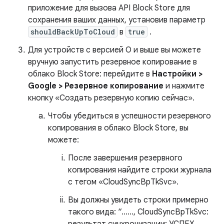
приложение для вызова API Block Store для
сохранения ваших данных, установив параметр
shouldBackUpToCloud
в
true
.
Для устройств с версией O и выше вы можете
вручную запустить резервное копирование в
облако Block Store: перейдите в
Настройки >
Google > Резервное копирование
и нажмите
кнопку «Создать резервную копию сейчас».
Чтобы убедиться в успешности резервного
копирования в облако Block Store, вы
можете:
После завершения резервного
копирования найдите строки журнала
с тегом «CloudSyncBpTkSvc».
Вы должны увидеть строки примерно
такого вида: “......, CloudSyncBpTkSvc: