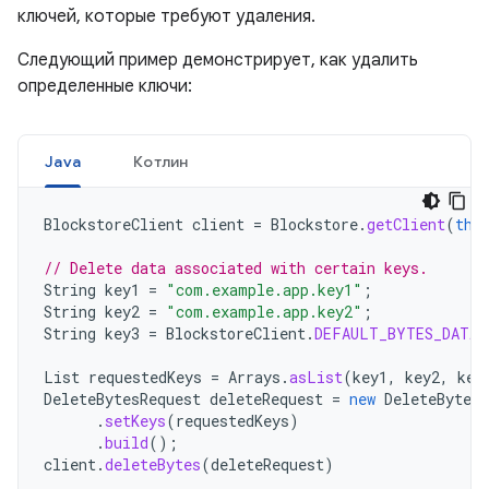
ключей, которые требуют удаления.
Следующий пример демонстрирует, как удалить
определенные ключи:
Java
Котлин
BlockstoreClient
client
=
Blockstore
.
getClient
(
thi
// Delete data associated with certain keys.
String
key1
=
"com.example.app.key1"
;
String
key2
=
"com.example.app.key2"
;
String
key3
=
BlockstoreClient
.
DEFAULT_BYTES_DATA_
List
requestedKeys
=
Arrays
.
asList
(
key1
,
key2
,
key
DeleteBytesRequest
deleteRequest
=
new
DeleteBytesR
.
setKeys
(
requestedKeys
)
.
build
();
client
.
deleteBytes
(
deleteRequest
)