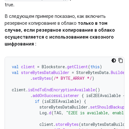
true.
В следующем примере показано, как включить
резервное копирование в облако
только в том
случае, если резервное копирование в облако
осуществляется с использованием сквозного
шифрования
:
val
client
=
Blockstore
.
getClient
(
this
)
val
storeBytesDataBuilder
=
StoreBytesData
.
Builder
.
setBytes
(
/* BYTE_ARRAY */
)
client
.
isEndToEndEncryptionAvailable
()
.
addOnSuccessListener
{
isE2EEAvailable
-
if
(
isE2EEAvailable
)
{
storeBytesDataBuilder
.
setShouldBackupT
Log
.
d
(
TAG
,
"E2EE is available, enable 
client
.
storeBytes
(
storeBytesDataBuilde