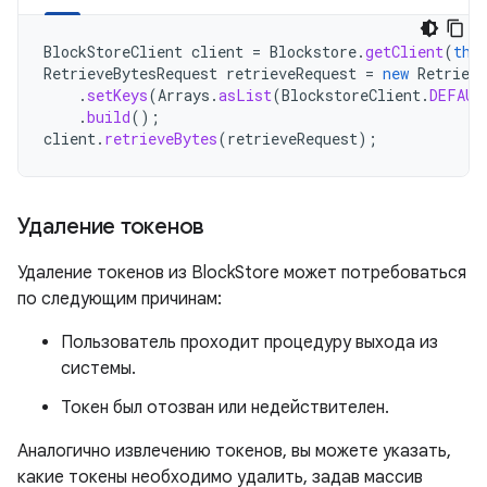
BlockStoreClient
client
=
Blockstore
.
getClient
(
thi
RetrieveBytesRequest
retrieveRequest
=
new
Retrieve
.
setKeys
(
Arrays
.
asList
(
BlockstoreClient
.
DEFAUL
.
build
();
client
.
retrieveBytes
(
retrieveRequest
);
Удаление токенов
Удаление токенов из BlockStore может потребоваться
по следующим причинам:
Пользователь проходит процедуру выхода из
системы.
Токен был отозван или недействителен.
Аналогично извлечению токенов, вы можете указать,
какие токены необходимо удалить, задав массив