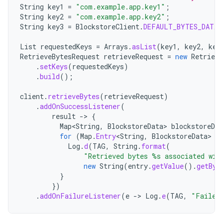
String
key1
=
"com.example.app.key1"
;
String
key2
=
"com.example.app.key2"
;
String
key3
=
BlockstoreClient
.
DEFAULT_BYTES_DATA_
List
requestedKeys
=
Arrays
.
asList
(
key1
,
key2
,
key
RetrieveBytesRequest
retrieveRequest
=
new
Retrieve
.
setKeys
(
requestedKeys
)
.
build
();
client
.
retrieveBytes
(
retrieveRequest
)
.
addOnSuccessListener
(
result
->
{
Map
<
String
,
BlockstoreData
>
blockstoreDat
for
(
Map
.
Entry
<
String
,
BlockstoreData
>
e
Log
.
d
(
TAG
,
String
.
format
(
"Retrieved bytes %s associated wit
new
String
(
entry
.
getValue
().
getByt
}
})
.
addOnFailureListener
(
e
->
Log
.
e
(
TAG
,
"Failed