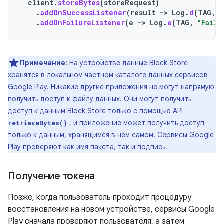
client
.
storeBytes
(
storeRequest
)
.
addOnSuccessListener
(
result
->
Log
.
d
(
TAG
,
"
.
addOnFailureListener
(
e
->
Log
.
e
(
TAG
,
"Faile
Примечание:
На устройстве данные Block Store
хранятся в локальном частном каталоге данных сервисов
Google Play. Никакие другие приложения не могут напрямую
получить доступ к файлу данных. Они могут получить
доступ к данным Block Store только с помощью API
, и приложение может получить доступ
retrieveBytes()
только к данным, хранящимся в нем самом. Сервисы Google
Play проверяют как имя пакета, так и подпись.
Получение токена
Позже, когда пользователь проходит процедуру
восстановления на новом устройстве, сервисы Google
Play сначала проверяют пользователя, а затем