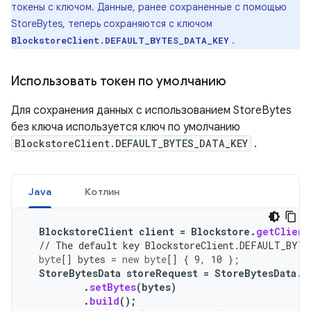
токены с ключом. Данные, ранее сохраненные с помощью
StoreBytes, теперь сохраняются с ключом
.
BlockstoreClient.DEFAULT_BYTES_DATA_KEY
Использовать токен по умолчанию
Для сохранения данных с использованием StoreBytes
без ключа используется ключ по умолчанию
BlockstoreClient.DEFAULT_BYTES_DATA_KEY
.
Java
Котлин
BlockstoreClient
client
=
Blockstore
.
getClient
// The default key BlockstoreClient.DEFAULT_BYTE
byte
[]
bytes
=
new
byte
[]
{
9
,
10
};
StoreBytesData
storeRequest
=
StoreBytesData
.
B
.
setBytes
(
bytes
)
.
build
();