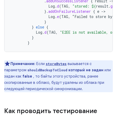
.
addOnSuccessListener
{
result
-
Log
.
d
(
TAG
,
"stored: 
${
result
.
get
}.
addOnFailureListener
{
e
-
Log
.
e
(
TAG
,
“
Failed
to
store
byte
}
}
else
{
Log
.
d
(
TAG
,
"E2EE is not available, onl
}
}
Примечание:
Если
вызывается с
storeBytes
параметром
который не задан
или
shouldBackupToCloud
задан как
false
, то байты этого устройства, ранее
скопированные в облако, будут удалены из облака при
следующей периодической синхронизации.
Как проводить тестирование