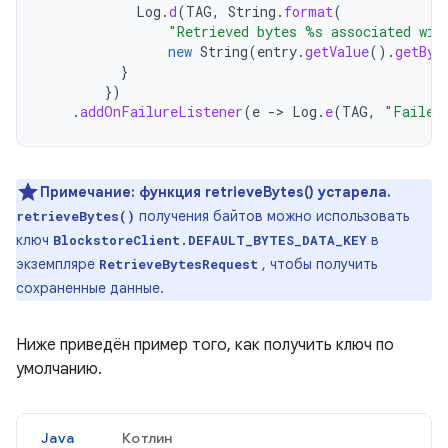
Log
.
d
(
TAG
,
String
.
format
(
"Retrieved bytes %s associated wit
new
String
(
entry
.
getValue
().
getByt
}
})
.
addOnFailureListener
(
e
->
Log
.
e
(
TAG
,
"Failed
Примечание:
функция retrieveBytes() устарела.
получения байтов можно использовать
retrieveBytes()
ключ
в
BlockstoreClient.DEFAULT_BYTES_DATA_KEY
экземпляре
, чтобы получить
RetrieveBytesRequest
сохраненные данные.
Ниже приведён пример того, как получить ключ по
умолчанию.
Java
Котлин