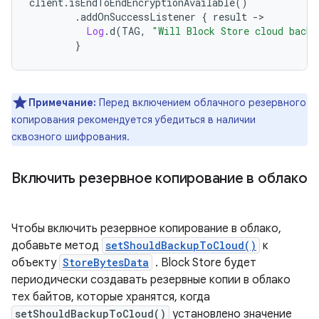
client
.
isEndToEndEncryptionAvailable
()
.
addOnSuccessListener 
{
 result 
->
Log
.
d
(
TAG
,
"Will Block Store cloud backu
}
Примечание:
Перед включением облачного резервного
копирования рекомендуется убедиться в наличии
сквозного шифрования.
Включить резервное копирование в облако
Чтобы включить резервное копирование в облако,
добавьте метод
setShouldBackupToCloud()
к
объекту
StoreBytesData
. Block Store будет
периодически создавать резервные копии в облако
тех байтов, которые хранятся, когда
setShouldBackupToCloud()
установлено значение