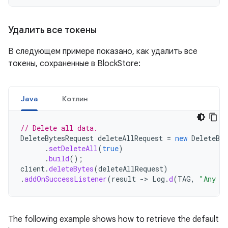
Удалить все токены
В следующем примере показано, как удалить все
токены, сохраненные в BlockStore:
Java
Котлин
// Delete all data.
DeleteBytesRequest
deleteAllRequest
=
new
DeleteByt
.
setDeleteAll
(
true
)
.
build
();
client
.
deleteBytes
(
deleteAllRequest
)
.
addOnSuccessListener
(
result
->
Log
.
d
(
TAG
,
"Any da
The following example shows how to retrieve the default