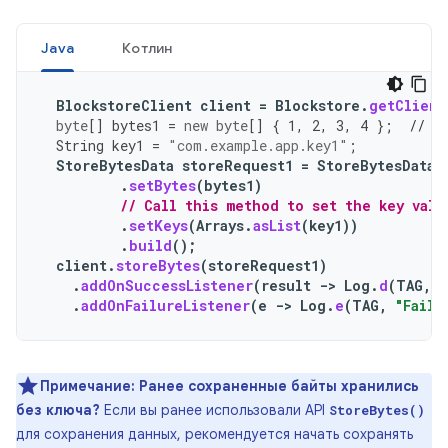
Java
Котлин
BlockstoreClient
client
=
Blockstore
.
getClient
byte
[]
bytes1
=
new
byte
[]
{
1
,
2
,
3
,
4
};
// S
String
key1
=
"com.example.app.key1"
;
StoreBytesData
storeRequest1
=
StoreBytesData
.
.
setBytes
(
bytes1
)
// Call this method to set the key valu
.
setKeys
(
Arrays
.
asList
(
key1
))
.
build
();
client
.
storeBytes
(
storeRequest1
)
.
addOnSuccessListener
(
result
->
Log
.
d
(
TAG
,
"
.
addOnFailureListener
(
e
->
Log
.
e
(
TAG
,
"Faile
Примечание:
Ранее сохраненные байты хранились
без ключа?
Если вы ранее использовали API
StoreBytes()
для сохранения данных, рекомендуется начать сохранять