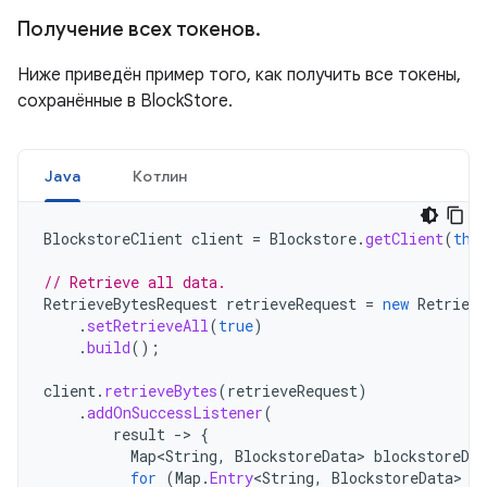
Получение всех токенов
.
Ниже приведён пример того, как получить все токены,
сохранённые в BlockStore.
Java
Котлин
BlockstoreClient
client
=
Blockstore
.
getClient
(
thi
// Retrieve all data.
RetrieveBytesRequest
retrieveRequest
=
new
Retrieve
.
setRetrieveAll
(
true
)
.
build
();
client
.
retrieveBytes
(
retrieveRequest
)
.
addOnSuccessListener
(
result
->
{
Map
<
String
,
BlockstoreData
>
blockstoreDat
for
(
Map
.
Entry
<
String
,
BlockstoreData
>
e