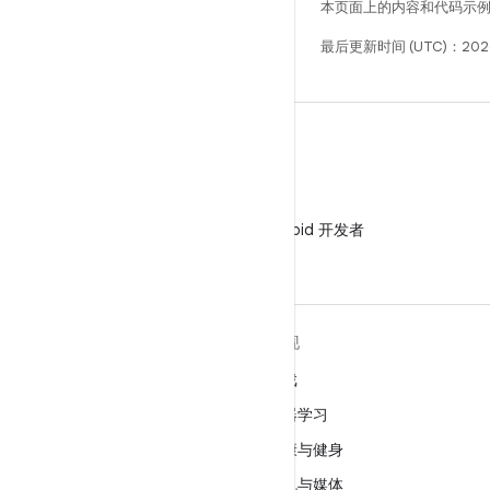
本页面上的内容和代码示
最后更新时间 (UTC)：2026
微信
在微信中关注 Android 开发者
关于 ANDROID
发现
Android
游戏
适用于企业的 Android
机器学习
安全
健康与健身
源代码
相机与媒体