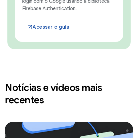
login com o Google usando a biblioteca
Firebase Authentication.
Acessar o guia
launch
Notícias e vídeos mais
recentes