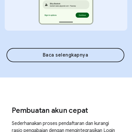
Baca selengkapnya
Pembuatan akun cepat
Sederhanakan proses pendaftaran dan kurangi
rasio pengabaian dengan mengintegrasikan Login