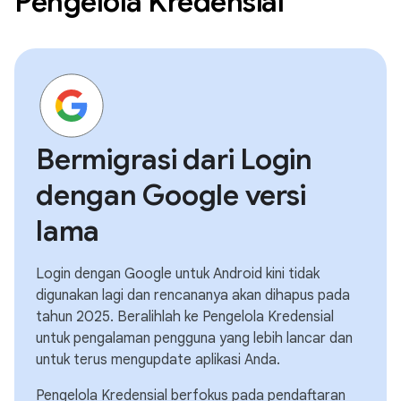
Pengelola Kredensial
Bermigrasi dari Login
dengan Google versi
lama
Login dengan Google untuk Android kini tidak
digunakan lagi dan rencananya akan dihapus pada
tahun 2025. Beralihlah ke Pengelola Kredensial
untuk pengalaman pengguna yang lebih lancar dan
untuk terus mengupdate aplikasi Anda.
Pengelola Kredensial berfokus pada pendaftaran