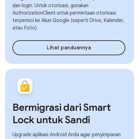
dan login. Untuk otorisasi, gunakan
AuthorizationClient untuk permintaan otorisasi
terperinci ke Akun Google (seperti Drive, Kalender,
atau Foto).
Lihat panduannya
Bermigrasi dari Smart
Lock untuk Sandi
Upgrade aplikasi Android Anda agar penyimpanan