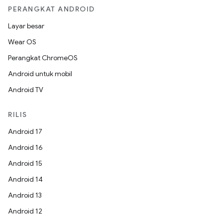
PERANGKAT ANDROID
Layar besar
Wear OS
Perangkat ChromeOS
Android untuk mobil
Android TV
RILIS
Android 17
Android 16
Android 15
Android 14
Android 13
Android 12