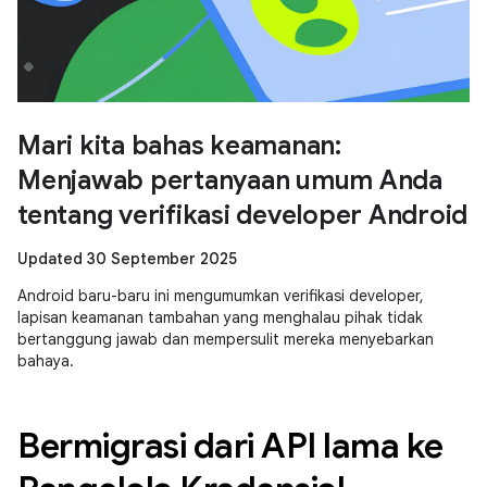
Mari kita bahas keamanan:
Menjawab pertanyaan umum Anda
tentang verifikasi developer Android
Updated 30 September 2025
Android baru-baru ini mengumumkan verifikasi developer,
lapisan keamanan tambahan yang menghalau pihak tidak
bertanggung jawab dan mempersulit mereka menyebarkan
bahaya.
Bermigrasi dari API lama ke