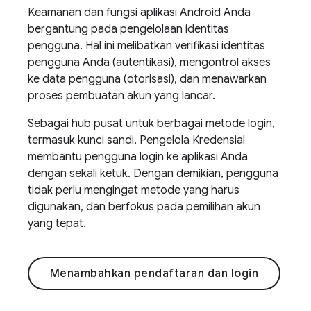
Keamanan dan fungsi aplikasi Android Anda
bergantung pada pengelolaan identitas
pengguna. Hal ini melibatkan verifikasi identitas
pengguna Anda (autentikasi), mengontrol akses
ke data pengguna (otorisasi), dan menawarkan
proses pembuatan akun yang lancar.
Sebagai hub pusat untuk berbagai metode login,
termasuk kunci sandi, Pengelola Kredensial
membantu pengguna login ke aplikasi Anda
dengan sekali ketuk. Dengan demikian, pengguna
tidak perlu mengingat metode yang harus
digunakan, dan berfokus pada pemilihan akun
yang tepat.
Menambahkan pendaftaran dan login