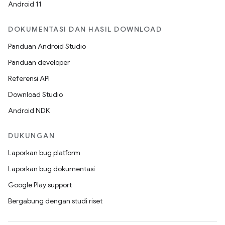
Android 11
DOKUMENTASI DAN HASIL DOWNLOAD
Panduan Android Studio
Panduan developer
Referensi API
Download Studio
Android NDK
DUKUNGAN
Laporkan bug platform
Laporkan bug dokumentasi
Google Play support
Bergabung dengan studi riset