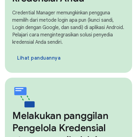
Credential Manager memungkinkan pengguna
memilih dari metode login apa pun (kunci sandi,
Login dengan Google, dan sandi) di aplikasi Android.
Pelajari cara mengintegrasikan solusi penyedia
kredensial Anda sendiri.
Lihat panduannya
Melakukan panggilan
Pengelola Kredensial