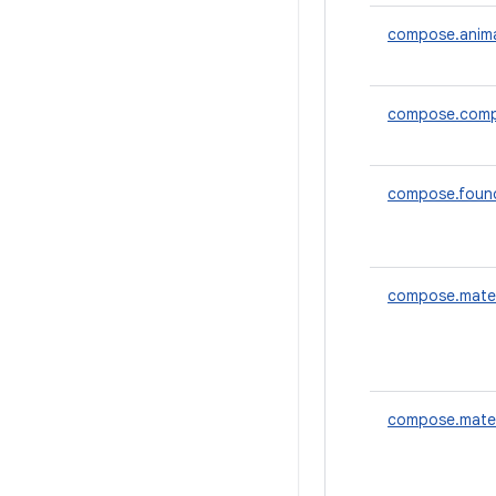
compose.anim
compose.comp
compose.foun
compose.mater
compose.mater