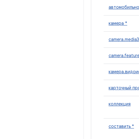
автомобильно
камера *
camera.media3
camera.featur
камера.видои
карточный пр
коллекция
составить *