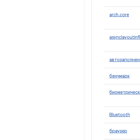
arch.core
asynclayoutinf
автозаполнен
бенчмарк
биометрическ
Bluetooth
браузер