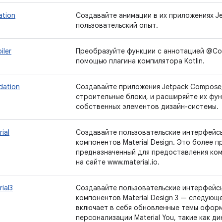
ation
Создавайте анимации в их приложениях J
пользовательский опыт.
iler
Преобразуйте функции с аннотацией @Co
помощью плагина компилятора Kotlin.
dation
Создавайте приложения Jetpack Compose,
строительные блоки, и расширяйте их фу
собственных элементов дизайн-системы.
ial
Создавайте пользовательские интерфейс
компонентов Material Design. Это более 
предназначенный для предоставления ко
на сайте www.material.io.
ial3
Создавайте пользовательские интерфейс
компонентов Material Design 3 — следующей
включает в себя обновленные темы оформ
персонализации Material You, такие как д