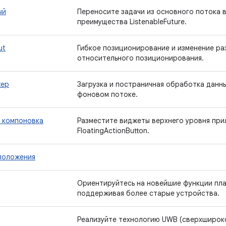
ый
Переносите задачи из основного потока 
преимущества ListenableFuture.
ut
Гибкое позиционирование и изменение р
относительного позиционирования.
жер
Загрузка и постраничная обработка данны
фоновом потоке.
 компоновка
Разместите виджеты верхнего уровня прил
FloatingActionButton.
положения
Ориентируйтесь на новейшие функции пл
поддерживая более старые устройства.
Реализуйте технологию UWB (сверхширок