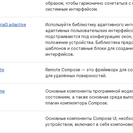
образом, чтобы гармонично сочетаться с 
системным интерфейсом.
ial3.adaptive
Используйте библиотеку адаптивного инте
адаптивных пользовательских интерфейсо
подстраиваются под конфигурацию окон, 
положение устройства. Библиотека пред
шаблонов и составные блоки для создани
интерфейсов.
te
Remote Compose — это фреймворк для со
для удалённых поверхностей.
ime
Основные компоненты программной модел
состоянием, а также основная среда вып
плагин компилятора Compose.
Основные компоненты Compose UI, необх
устройством, включают в себя компоновку