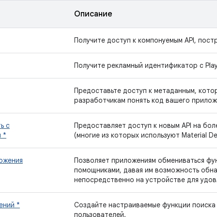
Описание
Получите доступ к компонуемым API, постр
Получите рекламный идентификатор с Play 
Предоставьте доступ к метаданным, кото
разработчикам понять код вашего прилож
ь с
Предоставляет доступ к новым API на бол
 *
(многие из которых используют Material De
ожения
Позволяет приложениям обмениваться фун
помощниками, давая им возможность обна
непосредственно на устройстве для удов
ений *
Создайте настраиваемые функции поиска
пользователей.