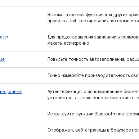
Вспомогательная функция для других арх
правила JUnit-тестирования, которые мож
later
Для предотвращения зависаний в пользов
макеты асинхронно.
ие
Повысьте точность автозаполнения, расш
Точно измеряйте производительность свое
ие данные
Аутентификация с использованием биомет
устройства, а также выполнение криптог
Используйте функции Bluetooth платформы
Отображать веб-страницы в браузере пол