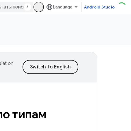
/
Android Studio
lation
по типам