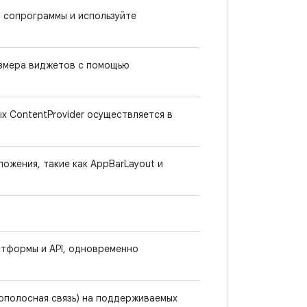
в сопрограммы и используйте
азмера виджетов с помощью
х ContentProvider осуществляется в
ожения, такие как AppBarLayout и
атформы и API, одновременно
ополосная связь) на поддерживаемых