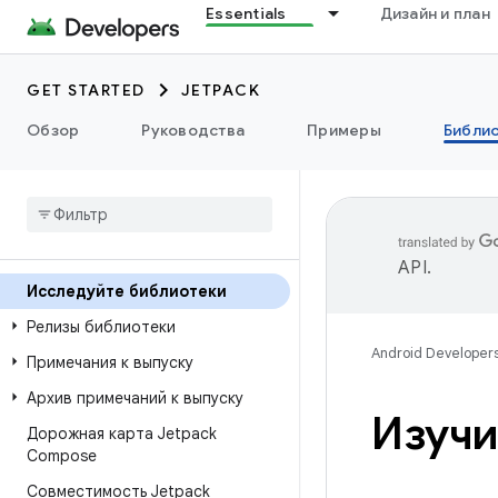
Essentials
Дизайн и план
GET STARTED
JETPACK
Обзор
Руководства
Примеры
Библи
API
.
Исследуйте библиотеки
Релизы библиотеки
Android Developer
Примечания к выпуску
Архив примечаний к выпуску
Изучи
Дорожная карта Jetpack
Compose
Совместимость Jetpack