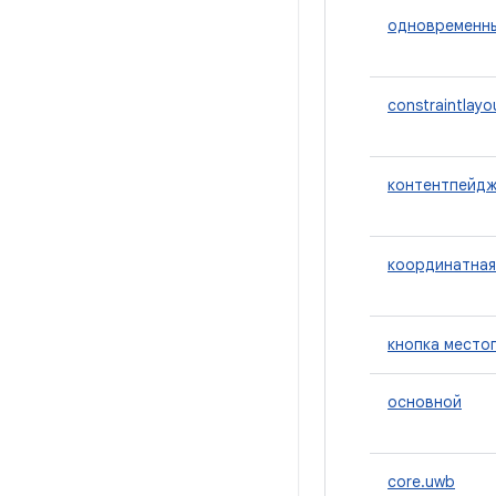
одновременн
constraintlayo
контентпейд
координатная
кнопка место
основной
core.uwb