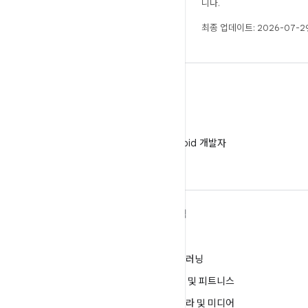
니다.
최종 업데이트: 2026-07-29
WeChat
WeChat에서 Android 개발자
팔로우
ANDROID 자세히 알아보기
탐색
Android
게임
엔터프라이즈용 Android
머신러닝
보안
건강 및 피트니스
소스
카메라 및 미디어