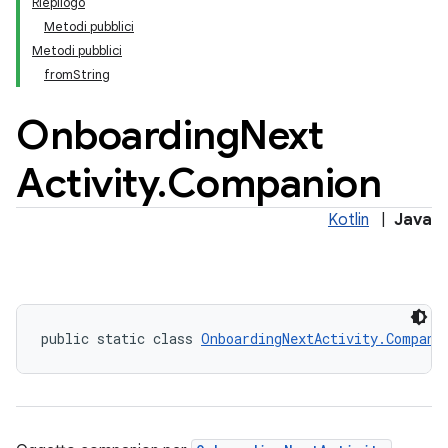
Riepilogo
keys.constants
Metodi pubblici
Metodi pubblici
fromString
Onboarding
Next
Activity
.
Companion
Kotlin
|
Java
public static class 
OnboardingNextActivity.Compani