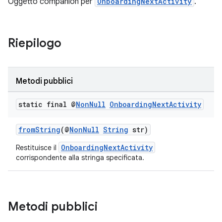
Oggetto companion per
OnboardingNextActivity
.
Riepilogo
Metodi pubblici
static final @
Non
Null
Onboarding
Next
Activity
fromString
(@
NonNull
String
str)
OnboardingNextActivity
Restituisce il
corrispondente alla stringa specificata.
Metodi pubblici