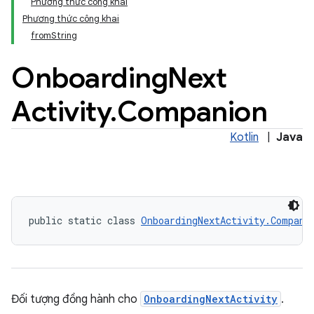
Phương thức công khai
Phương thức công khai
keys.constants
fromString
Onboarding
Next
Activity
.
Companion
Kotlin
|
Java
public static class 
OnboardingNextActivity.Compani
Đối tượng đồng hành cho
OnboardingNextActivity
.