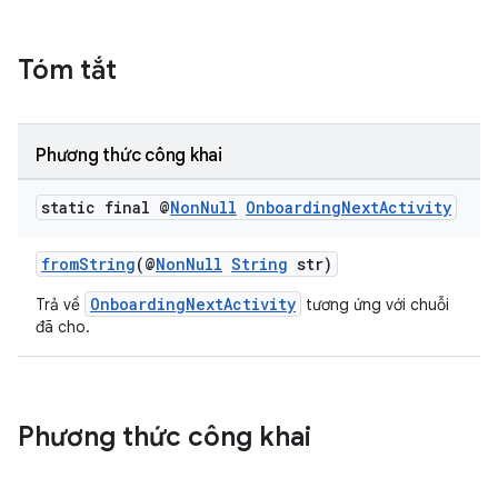
Tóm tắt
Phương thức công khai
static final @
Non
Null
Onboarding
Next
Activity
fromString
(@
NonNull
String
str)
OnboardingNextActivity
Trả về
tương ứng với chuỗi
đã cho.
Phương thức công khai