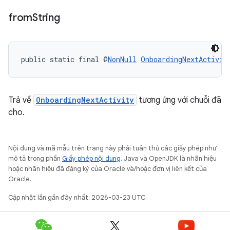
from
String
public static final @
NonNull
OnboardingNextActivit
Trả về
OnboardingNextActivity
tương ứng với chuỗi đã
cho.
Nội dung và mã mẫu trên trang này phải tuân thủ các giấy phép như
mô tả trong phần
Giấy phép nội dung
. Java và OpenJDK là nhãn hiệu
hoặc nhãn hiệu đã đăng ký của Oracle và/hoặc đơn vị liên kết của
Oracle.
Cập nhật lần gần đây nhất: 2026-03-23 UTC.