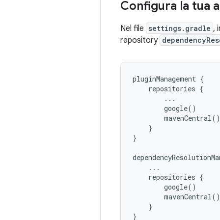
Configura la tua 
Nel file
settings.gradle
, 
repository
dependencyRes
pluginManagement {

    repositories {

        ...

        google()

        mavenCentral()
    }

}

dependencyResolutionMa
    ...

    repositories {

        google()

        mavenCentral()
    }
