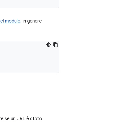
 del modulo
, in genere
re se un URL è stato