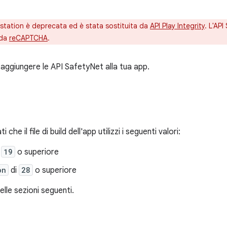
estation è deprecata ed è stata sostituita da
API Play Integrity
. L'AP
 da
reCAPTCHA
.
ggiungere le API SafetyNet alla tua app.
che il file di build dell'app utilizzi i seguenti valori:
i
19
o superiore
on
di
28
o superiore
lle sezioni seguenti.