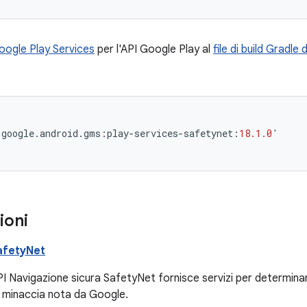
oogle Play Services
per l'API Google Play al
file di build Gradle
.
google
.
android
.
gms
:
play
-
services
-
safetynet
:
18.1.0
'
ioni
afetyNet
PI Navigazione sicura SafetyNet fornisce servizi per determina
minaccia nota da Google.