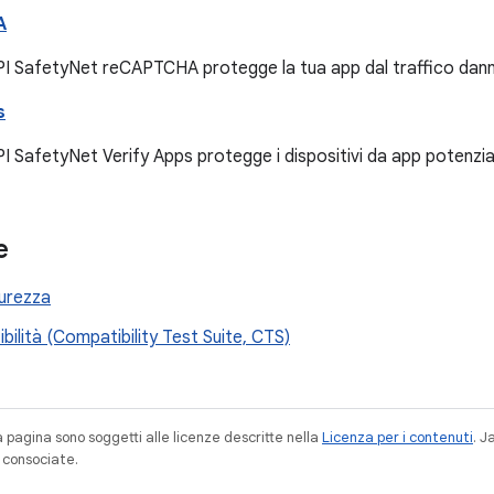
A
API SafetyNet reCAPTCHA protegge la tua app dal traffico dan
s
PI SafetyNet Verify Apps protegge i dispositivi da app potenz
e
curezza
ibilità (Compatibility Test Suite, CTS)
a pagina sono soggetti alle licenze descritte nella
Licenza per i contenuti
. 
à consociate.