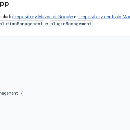
app
includi
il repository Maven di Google
e
il repository centrale Ma
olutionManagement
e
pluginManagement
:


nagement {


