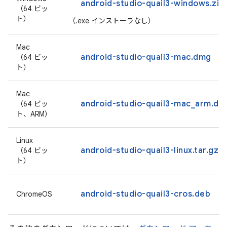
android-studio-quail3-windows.zip
（64 ビッ
ト）
（.exe インストーラなし）
Mac
android-studio-quail3-mac.dmg
（64 ビッ
ト）
Mac
android-studio-quail3-mac_arm.dm
（64 ビッ
ト、ARM）
Linux
android-studio-quail3-linux.tar.gz
（64 ビッ
ト）
android-studio-quail3-cros.deb
ChromeOS