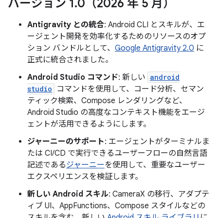
バージョン 1
.
0（2026 年 5 月）
Antigravity との統合
: Android CLI とスキルが、エ
ージェント開発を効率化するためのリソースのオプ
ション バンドルとして、
Google Antigravity 2.0
に
正式に統合されました。
Android Studio コマンド
: 新しい
android
studio
コマンドを使用して、コード分析、セマン
ティック検索、Compose レンダリングなど、
Android Studio の高度なコンテキスト機能をエージ
ェントが活用できるようにします。
ジャーニーのサポート
: エージェントがターミナルま
たは CI/CD で実行できるユーザーフローの自然言語
記述である
ジャーニー
を使用して、重要なユーザー
エクスペリエンスを検証します。
新しい Android スキル
: CameraX の移行、アダプテ
ィブ UI、AppFunctions、Compose スタイルなどの
スキルを含む、新しい
Android スキル ライブラリ
に